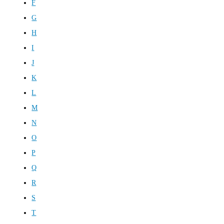
F
G
H
I
J
K
L
M
N
O
P
Q
R
S
T