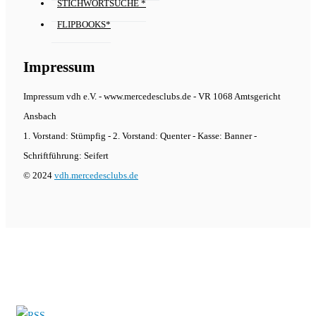
STICHWORTSUCHE *
FLIPBOOKS*
Impressum
Impressum vdh e.V. - www.mercedesclubs.de - VR 1068 Amtsgericht
Ansbach
1. Vorstand: Stümpfig - 2. Vorstand: Quenter - Kasse: Banner -
Schriftführung: Seifert
© 2024
vdh.mercedesclubs.de