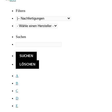
Filtern
Suchen
A
B
C
D
E