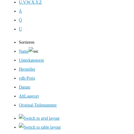
U.V.W.X.Y.Z
Ä
Ö
Ü
Sortieren
Name
Unterkategorie
Hersteller
vdh-Preis
Datum
AltLagerort
Original-Teilenummer