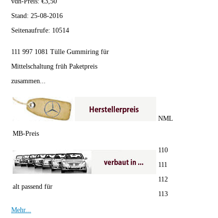
vdh-Preis:
€
3,50
Stand:
25-08-2016
Seitenaufrufe:
10514
111 997 1081 Tülle Gummiring für
Mittelschaltung früh Paketpreis
zusammen...
NML
MB-Preis
110
111
112
alt passend für
113
Mehr...