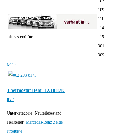
107
109
111
114
alt passend für
115
301
309
Mehr...
Thermostat Behr TX18 87D
87°
Unterkategorie:
Neuteilebestand
Hersteller:
Mercedes-Benz
Zeige
Produkte