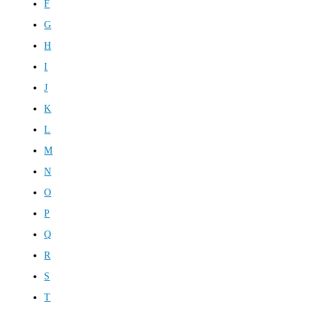
F
G
H
I
J
K
L
M
N
O
P
Q
R
S
T