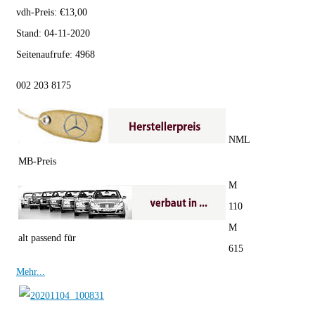
vdh-Preis:
€
13,00
Stand:
04-11-2020
Seitenaufrufe:
4968
002 203 8175
NML
MB-Preis
M
110
M
alt passend für
615
Mehr...