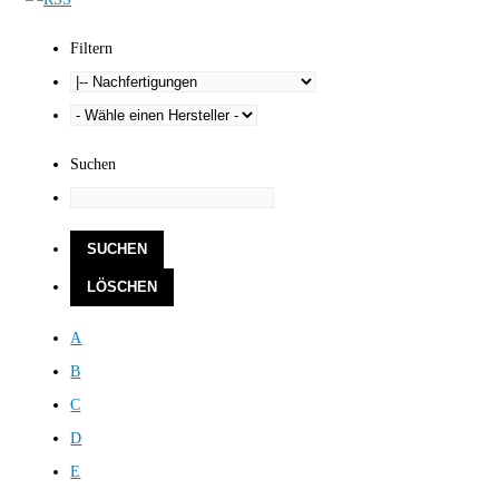
Filtern
Suchen
A
B
C
D
E