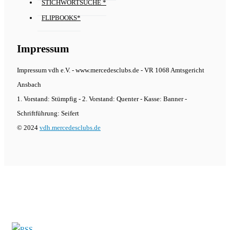
STICHWORTSUCHE *
FLIPBOOKS*
Impressum
Impressum vdh e.V. - www.mercedesclubs.de - VR 1068 Amtsgericht
Ansbach
1. Vorstand: Stümpfig - 2. Vorstand: Quenter - Kasse: Banner -
Schriftführung: Seifert
© 2024
vdh.mercedesclubs.de