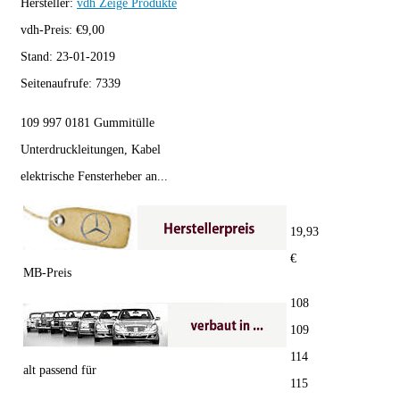
Hersteller:
vdh
Zeige Produkte
vdh-Preis:
€
9,00
Stand:
23-01-2019
Seitenaufrufe:
7339
109 997 0181 Gummitülle
Unterdruckleitungen, Kabel
elektrische Fensterheber an...
19,93
€
MB-Preis
108
109
114
alt passend für
115