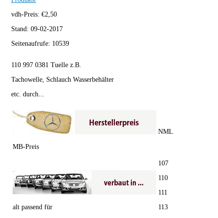
vdh-Preis:
€
2,50
Stand:
09-02-2017
Seitenaufrufe:
10539
110 997 0381 Tuelle z.B.
Tachowelle, Schlauch Wasserbehälter
etc. durch...
NML
MB-Preis
107
110
111
alt passend für
113