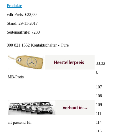
Produkte
vdh-Preis:
€
22,00
Stand:
29-11-2017
Seitenaufrufe:
7230
000 821 1552 Kontaktschalter - Türe
33,32
€
MB-Preis
107
108
109
111
alt passend für
114
115