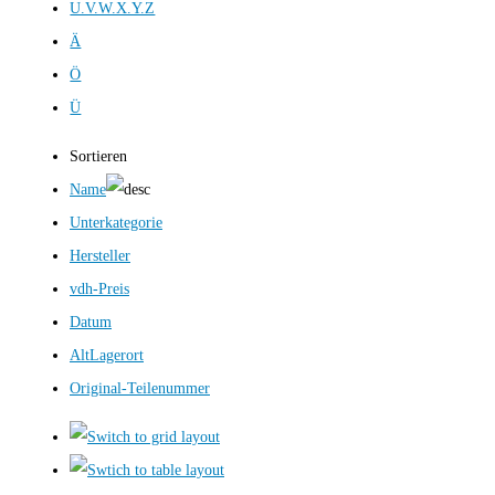
U.V.W.X.Y.Z
Ä
Ö
Ü
Sortieren
Name
Unterkategorie
Hersteller
vdh-Preis
Datum
AltLagerort
Original-Teilenummer