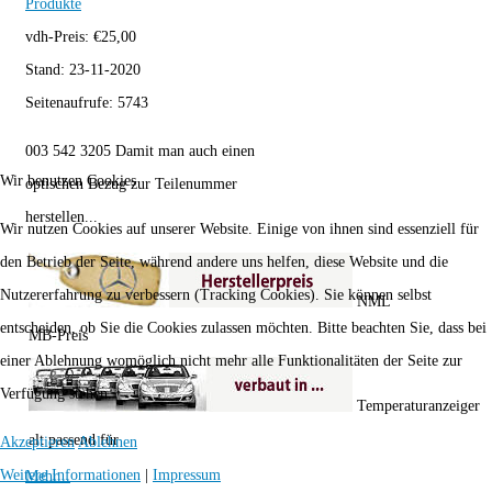
Produkte
vdh-Preis:
€
25,00
Stand:
23-11-2020
Seitenaufrufe:
5743
003 542 3205 Damit man auch einen
Wir benutzen Cookies
optischen Bezug zur Teilenummer
herstellen...
Wir nutzen Cookies auf unserer Website. Einige von ihnen sind essenziell für
den Betrieb der Seite, während andere uns helfen, diese Website und die
Nutzererfahrung zu verbessern (Tracking Cookies). Sie können selbst
NML
entscheiden, ob Sie die Cookies zulassen möchten. Bitte beachten Sie, dass bei
MB-Preis
einer Ablehnung womöglich nicht mehr alle Funktionalitäten der Seite zur
Verfügung stehen.
Temperaturanzeiger
alt passend für
Akzeptieren
Ablehnen
Weitere Informationen
|
Impressum
Mehr...