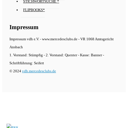
STICHWORTSUCHE *
FLIPBOOKS*
Impressum
Impressum vdh e.V. - www.mercedesclubs.de - VR 1068 Amtsgericht
Ansbach
1. Vorstand: Stümpfig - 2. Vorstand: Quenter - Kasse: Banner -
Schriftführung: Seifert
© 2024
vdh.mercedesclubs.de