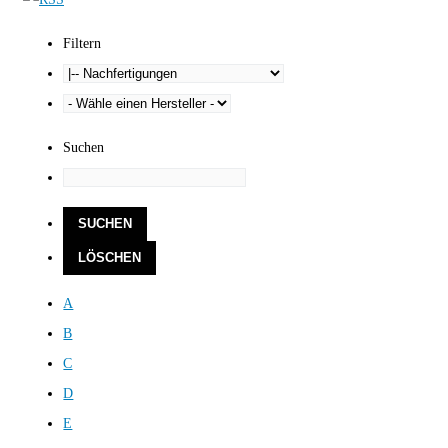
Filtern
Suchen
A
B
C
D
E