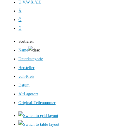
U.V.W.X.Y.Z
Ä
Ö
Ü
Sortieren
Name
Unterkategorie
Hersteller
vdh-Preis
Datum
AltLagerort
Original-Teilenummer