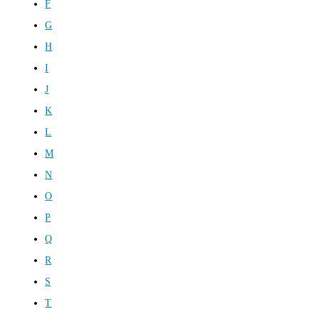
F
G
H
I
J
K
L
M
N
O
P
Q
R
S
T