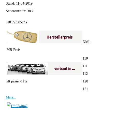
Stand:
11-04-2019
Seitenaufrufe:
3830
110 723 0524a
NML
MB-Preis
110
111
112
alt passend für
120
121
Mehr...