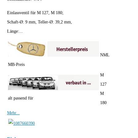
Einlassventil für M 127, M 180;
Schaft-Ø: 9 mm, Teller-Ø: 39,2 mm,
Länge:...
NML
MB-Preis
M
127
M
alt passend für
180
Mehr...