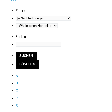
Filtern
Suchen
A
B
C
D
E