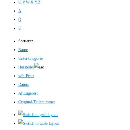
U.V.W.X.Y.Z
Ä
Ö
Ü
Sortieren
Name
Unterkategorie
Hersteller
vdh-Preis
Datum
AltLagerort
Original-Teilenummer