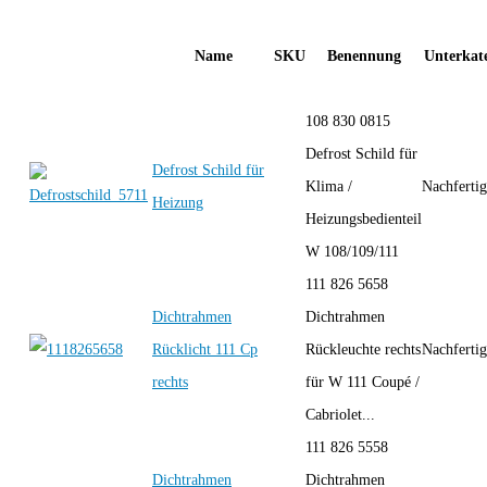
Name
SKU
Benennung
Unterkate
108 830 0815
Defrost Schild für
Defrost Schild für
Klima /
Nachferti
Heizung
Heizungsbedienteil
W 108/109/111
111 826 5658
Dichtrahmen
Dichtrahmen
Rücklicht 111 Cp
Rückleuchte rechts
Nachferti
rechts
für W 111 Coupé /
Cabriolet...
111 826 5558
Dichtrahmen
Dichtrahmen