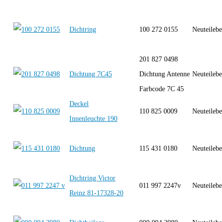
Dichtring
100 272 0155
Neuteilebe
201 827 0498
Dichtung 7C45
Dichtung Antenne
Neuteilebe
Farbcode 7C 45
Deckel
110 825 0009
Neuteilebe
Innenleuchte 190
Dichtung
115 431 0180
Neuteilebe
Dichtring Victor
011 997 2247v
Neuteilebe
Reinz 81-17328-20