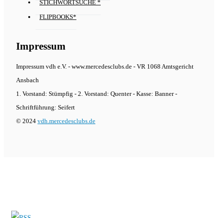
STICHWORTSUCHE *
FLIPBOOKS*
Impressum
Impressum vdh e.V. - www.mercedesclubs.de - VR 1068 Amtsgericht
Ansbach
1. Vorstand: Stümpfig - 2. Vorstand: Quenter - Kasse: Banner -
Schriftführung: Seifert
© 2024
vdh.mercedesclubs.de