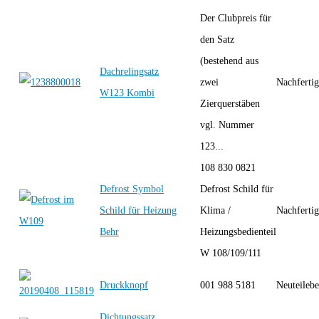
Der Clubpreis für
den Satz
(bestehend aus
Dachrelingsatz
zwei
Nachferti
W123 Kombi
Zierquerstäben
vgl. Nummer
123...
108 830 0821
Defrost Symbol
Defrost Schild für
Schild für Heizung
Klima /
Nachferti
Behr
Heizungsbedienteil
W 108/109/111
Druckknopf
001 988 5181
Neuteilebe
Dichtungssatz