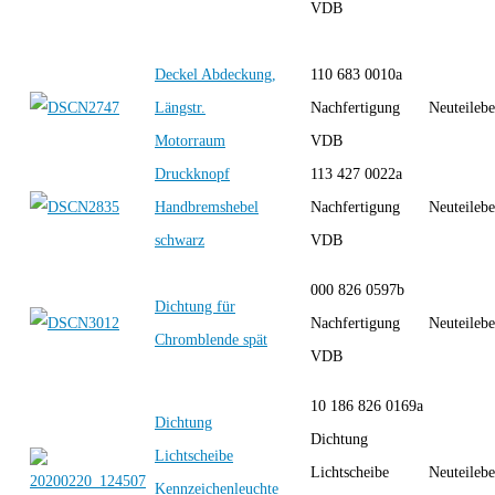
VDB
Deckel Abdeckung,
110 683 0010a
Längstr.
Nachfertigung
Neuteilebe
Motorraum
VDB
Druckknopf
113 427 0022a
Handbremshebel
Nachfertigung
Neuteilebe
schwarz
VDB
000 826 0597b
Dichtung für
Nachfertigung
Neuteilebe
Chromblende spät
VDB
10 186 826 0169a
Dichtung
Dichtung
Lichtscheibe
Lichtscheibe
Neuteilebe
Kennzeichenleuchte