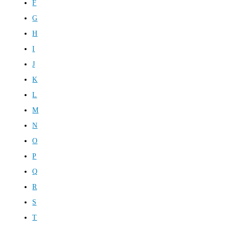
F
G
H
I
J
K
L
M
N
O
P
Q
R
S
T