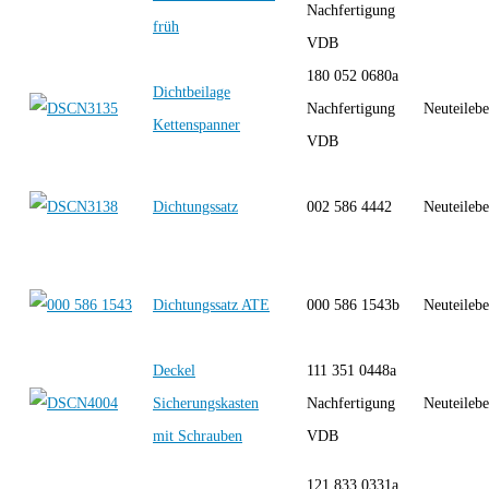
Nachfertigung
früh
VDB
180 052 0680a
Dichtbeilage
Nachfertigung
Neuteilebe
Kettenspanner
VDB
Dichtungssatz
002 586 4442
Neuteilebe
Dichtungssatz ATE
000 586 1543b
Neuteilebe
Deckel
111 351 0448a
Sicherungskasten
Nachfertigung
Neuteilebe
mit Schrauben
VDB
121 833 0331a