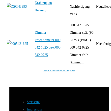
Drahtzug an
Nachfertigung
Neuteilebe
Heizung
VDB
000 542 1625
Dimmer
Dimmer spät (90
Potentiometer 000
Euro ) (Bild 1)
Nachferti
542 1625 bzw.000
000 542 0725
542 0725
Dimmer früh
(kommt...
Joomla! extensions & templates
Startseite
Impressum