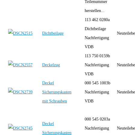
Teilenummer
herstellen...
113 462 0280a
Dichtbeilage
Dichtbeilage
Neuteilebe
Nachfertigung
VDB
113 750 0159b
Deckelzug
Nachfertigung
Neuteilebe
VDB
Deckel
000 545 1003b
Sicherungskasten
Nachfertigung
Neuteilebe
mit Schrauben
VDB
000 545 0203a
Deckel
Nachfertigung
Neuteilebe
Sicherungskasten