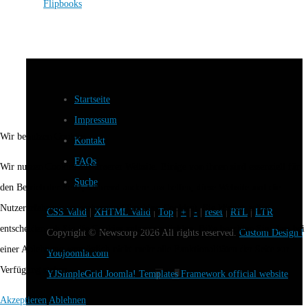
Flipbooks
Startseite
Impressum
Wir benutzen Cookies
Kontakt
FAQs
Wir nutzen Cookies auf unserer Website. Einige von ihnen sind essenziell für
Suche
den Betrieb der Seite, während andere uns helfen, diese Website und die
Nutzererfahrung zu verbessern (Tracking Cookies). Sie können selbst
CSS Valid
|
XHTML Valid
|
Top
|
+
|
-
|
reset
|
RTL
|
LTR
entscheiden, ob Sie die Cookies zulassen möchten. Bitte beachten Sie, dass bei
Copyright ©
Newscorp
2026 All rights reserved.
Custom Design b
einer Ablehnung womöglich nicht mehr alle Funktionalitäten der Seite zur
Youjoomla.com
Verfügung stehen.
YJSimpleGrid Joomla! Templates Framework official website
Akzeptieren
Ablehnen