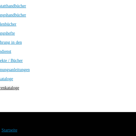
tatthandbücher
ungshandbücher
lenbücher
ngshefte
hrung in den
dienst
ekte / Bücher
nungsanleitungen
kataloge
enkataloge
Startseite