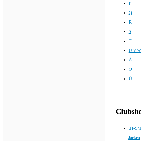
P
Q
R
S
T
U.V.W
Ä
Ö
Ü
Clubsh
T-Shi
Jacken