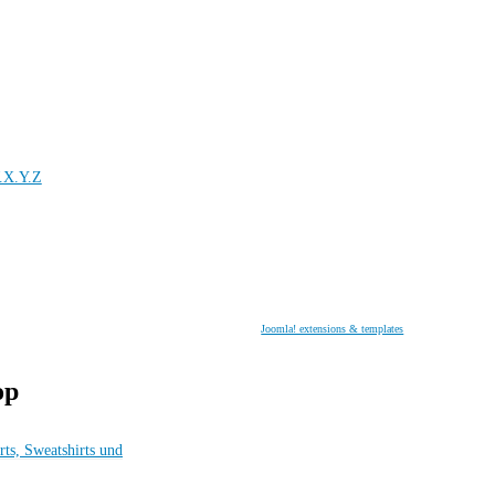
.X.Y.Z
Joomla! extensions & templates
op
rts, Sweatshirts und