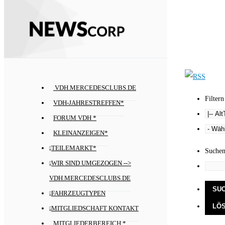
VDH.MERCEDESCLUBS.DE
Filtern
VDH-JAHRESTREFFEN*
FORUM VDH *
KLEINANZEIGEN*
TEILEMARKT*
Suche
WIR SIND UMGEZOGEN -->
VDH.MERCEDESCLUBS.DE
FAHRZEUGTYPEN
MITGLIEDSCHAFT KONTAKT
MITGLIEDERBEREICH *