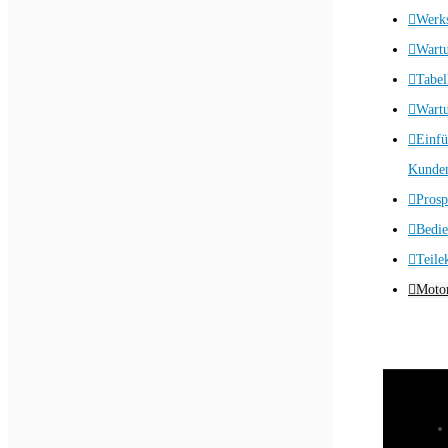
Werks
Wart
Tabel
Wartu
Einfü
Kunden
Prosp
Bedie
Teile
Motor