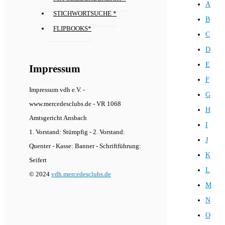
A
STICHWORTSUCHE *
B
FLIPBOOKS*
C
D
E
Impressum
F
Impressum vdh e.V. -
G
www.mercedesclubs.de - VR 1068
H
Amtsgericht Ansbach
I
1. Vorstand: Stümpfig - 2. Vorstand:
J
Quenter - Kasse: Banner - Schriftführung:
K
Seifert
L
© 2024
vdh.mercedesclubs.de
M
N
O