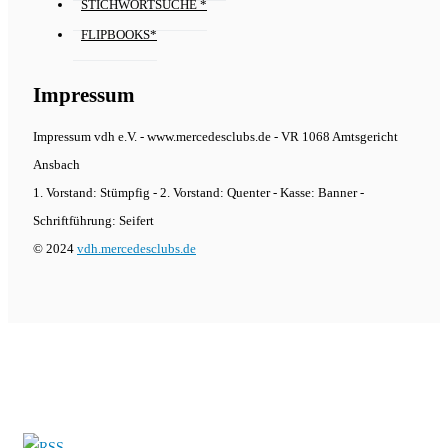
STICHWORTSUCHE *
FLIPBOOKS*
Impressum
Impressum vdh e.V. - www.mercedesclubs.de - VR 1068 Amtsgericht
Ansbach
1. Vorstand: Stümpfig - 2. Vorstand: Quenter - Kasse: Banner -
Schriftführung: Seifert
© 2024
vdh.mercedesclubs.de