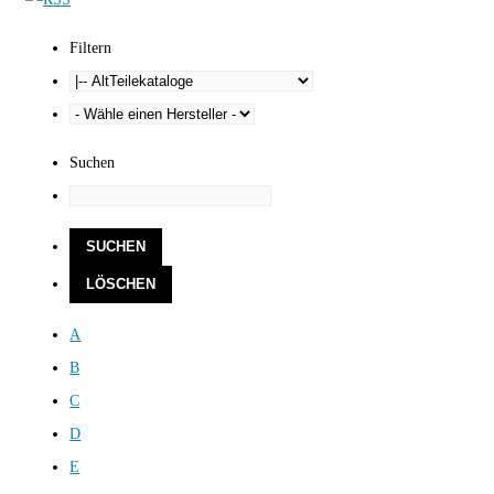
Filtern
Suchen
A
B
C
D
E