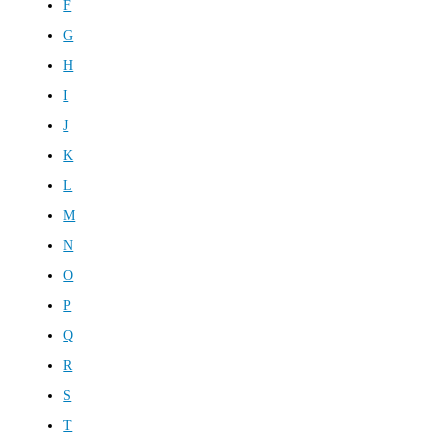
F
G
H
I
J
K
L
M
N
O
P
Q
R
S
T