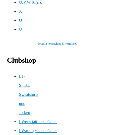
U.V.W.X.Y.Z
Ä
Ö
Ü
Joomla! extensions & templates
Clubshop
T-
Shirts,
Sweatshirts
und
Jacken
Werkstatthandbücher
Wartungshandbücher