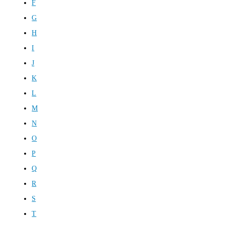
F
G
H
I
J
K
L
M
N
O
P
Q
R
S
T