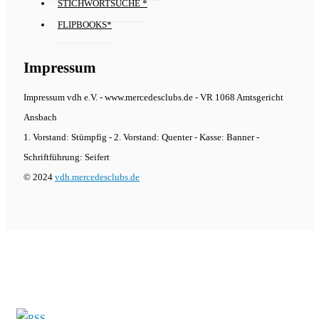
STICHWORTSUCHE *
FLIPBOOKS*
Impressum
Impressum vdh e.V. - www.mercedesclubs.de - VR 1068 Amtsgericht
Ansbach
1. Vorstand: Stümpfig - 2. Vorstand: Quenter - Kasse: Banner -
Schriftführung: Seifert
© 2024
vdh.mercedesclubs.de