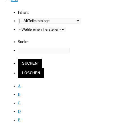
Filtern
Suchen
A
B
C
D
E