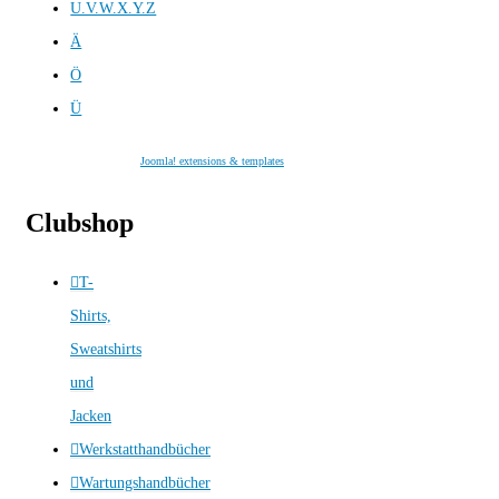
U.V.W.X.Y.Z
Ä
Ö
Ü
Joomla! extensions & templates
Clubshop
T-
Shirts,
Sweatshirts
und
Jacken
Werkstatthandbücher
Wartungshandbücher