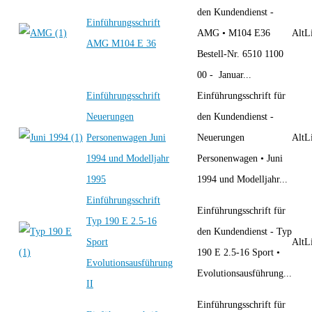
den Kundendienst -
Einführungsschrift
AMG • M104 E36
AltLi
AMG M104 E 36
Bestell-Nr. 6510 1100
00 - Januar...
Einführungsschrift
Einführungsschrift für
Neuerungen
den Kundendienst -
Personenwagen Juni
Neuerungen
AltLi
1994 und Modelljahr
Personenwagen • Juni
1995
1994 und Modelljahr...
Einführungsschrift
Einführungsschrift für
Typ 190 E 2.5-16
den Kundendienst - Typ
Sport
AltLi
190 E 2.5-16 Sport •
Evolutionsausführung
Evolutionsausführung...
II
Einführungsschrift für