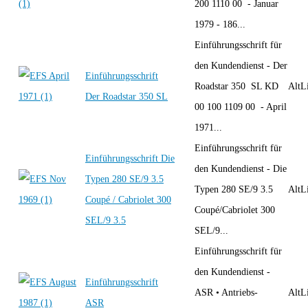
200 1110 00 - Januar
1979 - 186...
Einführungsschrift für
den Kundendienst - Der
Einführungsschrift
Roadstar 350 SL KD
AltLi
Der Roadstar 350 SL
00 100 1109 00 - April
1971...
Einführungsschrift für
Einführungsschrift Die
den Kundendienst - Die
Typen 280 SE/9 3.5
Typen 280 SE/9 3.5
AltLi
Coupé / Cabriolet 300
Coupé/Cabriolet 300
SEL/9 3.5
SEL/9...
Einführungsschrift für
den Kundendienst -
Einführungsschrift
ASR • Antriebs-
AltLi
ASR