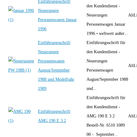
Einführungsschrift
den Kundendienst -
Neuerungen
Neuerungen
AltLi
Personenwagen Januar
Personenwagen Januar
1996
1996 • weltweit außer...
Einführungsschrift
Einführungsschrift für
Neuerungen
den Kundendienst -
Personenwagen
Neuerungen
AltLi
August/September
Personenwagen
1988 und Modelljahr
August/September 1988
1989
und...
Einführungsschrift für
den Kundendienst -
Einführungsschrift
AMG 190 E 3.2
AltLi
AMG 190 E 3.2
Bestell-Nr. 6510 1089
00 - September...