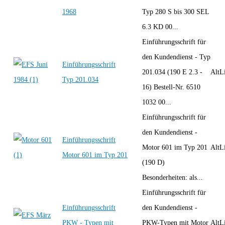
1968
Typ 280 S bis 300 SEL
6.3 KD 00...
Einführungsschrift für
den Kundendienst - Typ
Einführungsschrift
201.034 (190 E 2.3 -
AltLi
Typ 201.034
16) Bestell-Nr. 6510
1032 00...
Einführungsschrift für
den Kundendienst -
Einführungsschrift
Motor 601 im Typ 201
AltLi
Motor 601 im Typ 201
(190 D)
Besonderheiten: als...
Einführungsschrift für
Einführungsschrift
den Kundendienst -
PKW - Typen mit
PKW-Typen mit Motor
AltLi