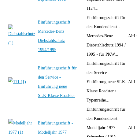
1124...
Einführungsschrift für
Einführungsschrift
den Kundendienst -
Mercedes-Benz
Mercedes-Benz
AltLi
Diebstahlschutz
Diebstahlschutz 1994 /
1994/1995
1995 • für PKW...
Einführungsschrift für
Einführungsschrift für
den Service -
den Service -
Einführung neue SLK-
AltLi
Einführung neue
Klasse Roadster •
SLK-Klasse Roadster
Typenreihe...
Einführungsschrift für
den Kundendienst -
Einführungsschrift -
Modelljahr 1977
AltLi
Modelljahr 1977
Schweden / USA-