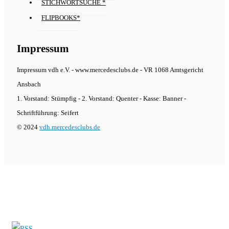
STICHWORTSUCHE *
FLIPBOOKS*
Impressum
Impressum vdh e.V. - www.mercedesclubs.de - VR 1068 Amtsgericht
Ansbach
1. Vorstand: Stümpfig - 2. Vorstand: Quenter - Kasse: Banner -
Schriftführung: Seifert
© 2024
vdh.mercedesclubs.de