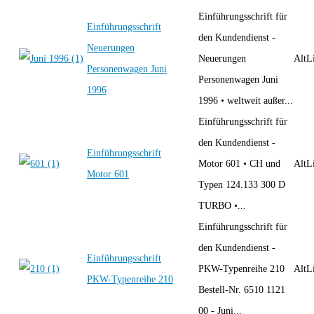
Einführungsschrift für
Einführungsschrift
den Kundendienst -
Neuerungen
Neuerungen
AltLi
Personenwagen Juni
Personenwagen Juni
1996
1996 • weltweit außer...
Einführungsschrift für
den Kundendienst -
Einführungsschrift
Motor 601 • CH und
AltLi
Motor 601
Typen 124.133 300 D
TURBO •...
Einführungsschrift für
den Kundendienst -
Einführungsschrift
PKW-Typenreihe 210
AltLi
PKW-Typenreihe 210
Bestell-Nr. 6510 1121
00 - Juni...