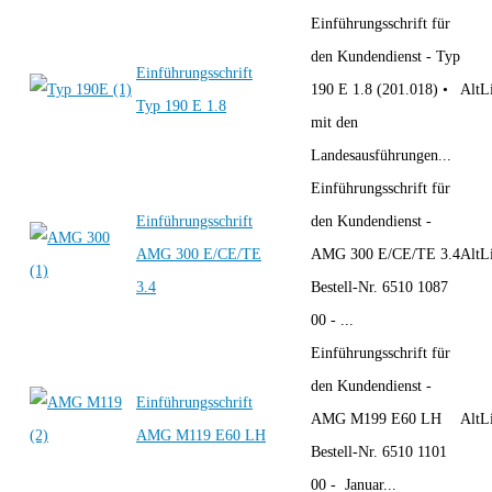
Einführungsschrift für
den Kundendienst - Typ
Einführungsschrift
190 E 1.8 (201.018) •
AltLi
Typ 190 E 1.8
mit den
Landesausführungen...
Einführungsschrift für
Einführungsschrift
den Kundendienst -
AMG 300 E/CE/TE
AMG 300 E/CE/TE 3.4
AltLi
3.4
Bestell-Nr. 6510 1087
00 - ...
Einführungsschrift für
den Kundendienst -
Einführungsschrift
AMG M199 E60 LH
AltLi
AMG M119 E60 LH
Bestell-Nr. 6510 1101
00 - Januar...