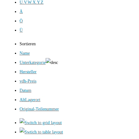
U.V.W.X.Y.Z
Ä
Ö
Ü
Sortieren
Name
Unterkategorie
Hersteller
vdh-Preis
Datum
AltLagerort
Original-Teilenummer