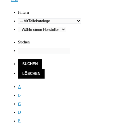
Filtern
Suchen
A
B
C
D
E