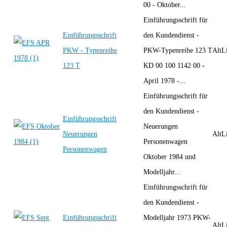
00 - Oktober...
Einführungsschrift für
Einführungsschrift
den Kundendienst -
PKW - Typenreihe
PKW-Typenreihe 123 T
AltLi
123 T
KD 00 100 1142 00 -
April 1978 -...
Einführungsschrift für
den Kundendienst -
Einführungsschrift
Neuerungen
Neuerungen
AltLi
Personenwagen
Personenwagen
Oktober 1984 und
Modelljahr...
Einführungsschrift für
den Kundendienst -
Einführungsschrift
Modelljahr 1973 PKW-
AltLi