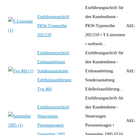
Einführungsschrift für
Einführungsschrift
den Kundendienst -
PKW-Typenreihe
PKW-Typenreihe
AltLi
202/210
202/210 • T-Limosinen
• weltweit...
Einführungsschrift
Einführungsschrift für
Einbauanleitung
den Kundendienst -
Sonderausstattung
Einbauanleitung
AltLi
Edelholzausführung
Sonderaustattung
Typ 460
Edelholzausführung...
Einführungsschrift für
Einführungsschrift
den Kundendienst -
Neuerungen
Neuerungen
AltLi
Personenwagen
Personenwagen •
September 1995
September 1995 6510