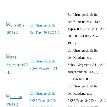
Einführungsschrift für
den Kundendienst - Der
Einführungsschrift
Typ 450 SLC 5.0 KD
AltLi
Der Typ 450 SLC 5.0
00 100 1141 00 - März
1978 -...
Einführungsschrift für
den Kundendienst -
Einführungsschrift
Solex- Vergaser 4 A1
AltLi
Solex-Vergaser 4 A1
ausgenommen AUS, J,
S, USA KD 00...
Einführungsschrift für
Einführungsschrift
den Kundendienst -
PKW-Typen 240 D
PKW-Typen 240 D •
AltLi