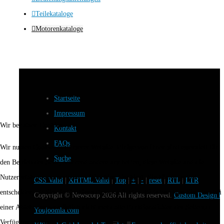
Teilekataloge
Motorenkataloge
Startseite
Impressum
Wir benutzen Cookies
Kontakt
FAQs
Wir nutzen Cookies auf unserer Website. Einige von ihnen sind essenziell für
Suche
den Betrieb der Seite, während andere uns helfen, diese Website und die
Nutzererfahrung zu verbessern (Tracking Cookies). Sie können selbst
CSS Valid
|
XHTML Valid
|
Top
|
+
|
-
|
reset
|
RTL
|
LTR
entscheiden, ob Sie die Cookies zulassen möchten. Bitte beachten Sie, dass bei
Copyright ©
Newscorp
2026 All rights reserved.
Custom Design b
einer Ablehnung womöglich nicht mehr alle Funktionalitäten der Seite zur
Youjoomla.com
Verfügung stehen.