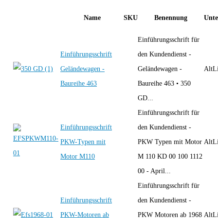
Name
SKU
Benennung
Unte
Einführungsschrift für
Einführungsschrift
den Kundendienst -
Geländewagen -
Geländewagen -
AltLi
Baureihe 463
Baureihe 463 • 350
GD...
Einführungsschrift für
Einführungsschrift
den Kundendienst -
PKW-Typen mit
PKW Typen mit Motor
AltLi
Motor M110
M 110 KD 00 100 1112
00 - April...
Einführungsschrift für
Einführungsschrift
den Kundendienst -
PKW-Motoren ab
PKW Motoren ab 1968
AltLi