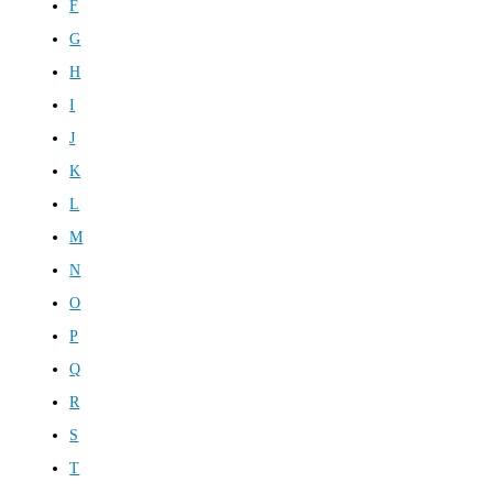
F
G
H
I
J
K
L
M
N
O
P
Q
R
S
T