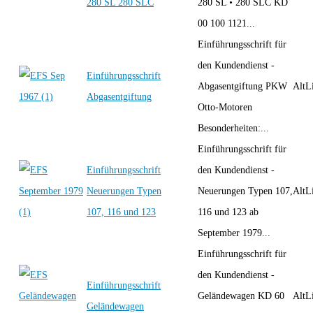
280 SL 280 SLC
280 SL • 280 SLC KD
00 100 1121...
Einführungsschrift für
den Kundendienst -
Einführungsschrift
Abgasentgiftung PKW
AltLi
Abgasentgiftung
Otto-Motoren
Besonderheiten:...
Einführungsschrift für
Einführungsschrift
den Kundendienst -
Neuerungen Typen
Neuerungen Typen 107,
AltLi
107, 116 und 123
116 und 123 ab
September 1979...
Einführungsschrift für
den Kundendienst -
Einführungsschrift
Geländewagen KD 60
AltLi
Geländewagen