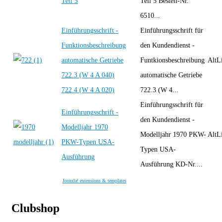
Teil 5
Teil 5 Bestell-Nr.
6510...
Einführungsschrift -
Einführungsschrift für
Funktionsbeschreibung
den Kundendienst -
automatische Getriebe
Funtkionsbeschreibung
AltLi
722.3 (W 4 A 040)
automatische Getriebe
722.4 (W 4 A 020)
722.3 (W 4...
Einführungsschrift für
Einführungsschrift -
den Kundendienst -
Modelljahr 1970
Modelljahr 1970 PKW-
AltLi
PKW-Typen USA-
Typen USA-
Ausführung
Ausführung KD-Nr....
Joomla! extensions & templates
Clubshop