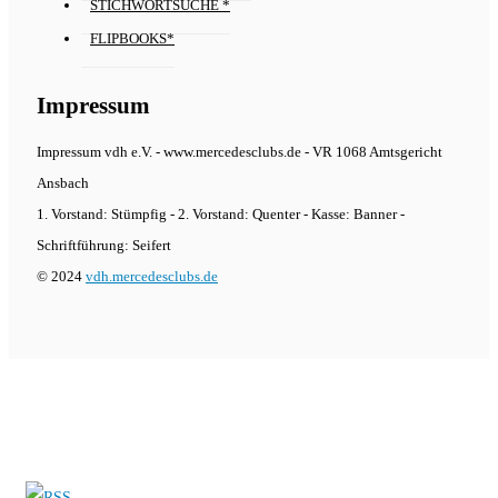
STICHWORTSUCHE *
FLIPBOOKS*
Impressum
Impressum vdh e.V. - www.mercedesclubs.de - VR 1068 Amtsgericht
Ansbach
1. Vorstand: Stümpfig - 2. Vorstand: Quenter - Kasse: Banner -
Schriftführung: Seifert
© 2024
vdh.mercedesclubs.de