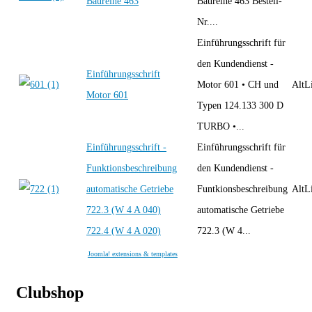
Baureihe 463
Baureihe 463 Bestell-
Nr....
Einführungsschrift für
den Kundendienst -
Einführungsschrift
Motor 601 • CH und
AltLi
Motor 601
Typen 124.133 300 D
TURBO •...
Einführungsschrift -
Einführungsschrift für
Funktionsbeschreibung
den Kundendienst -
automatische Getriebe
Funtkionsbeschreibung
AltLi
722.3 (W 4 A 040)
automatische Getriebe
722.4 (W 4 A 020)
722.3 (W 4...
Joomla! extensions & templates
Clubshop