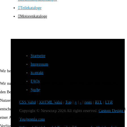
Teilekataloge
Motorenkataloge
Startseite
Impressum
Wir benutzen Cookies
Kontakt
FAQs
Wir nutzen Cookies auf unserer Website. Einige von ihnen sind essenziell für
Suche
den Betrieb der Seite, während andere uns helfen, diese Website und die
Nutzererfahrung zu verbessern (Tracking Cookies). Sie können selbst
CSS Valid
|
XHTML Valid
|
Top
|
+
|
-
|
reset
|
RTL
|
LTR
entscheiden, ob Sie die Cookies zulassen möchten. Bitte beachten Sie, dass bei
Copyright ©
Newscorp
2026 All rights reserved.
Custom Design b
einer Ablehnung womöglich nicht mehr alle Funktionalitäten der Seite zur
Youjoomla.com
Verfügung stehen.