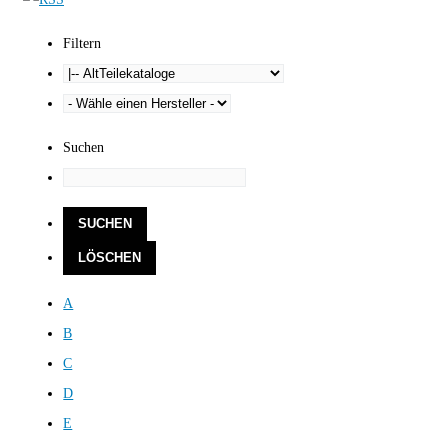
Filtern
Suchen
A
B
C
D
E