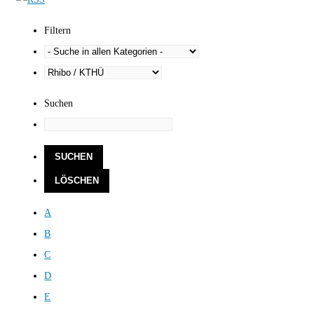
Filtern
Suchen
A
B
C
D
E