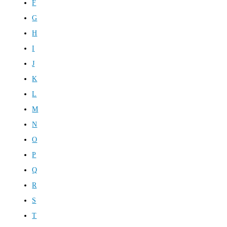
F
G
H
I
J
K
L
M
N
O
P
Q
R
S
T