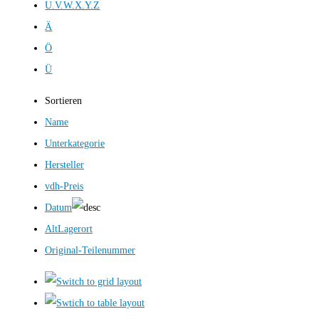
U.V.W.X.Y.Z
Ä
Ö
Ü
Sortieren
Name
Unterkategorie
Hersteller
vdh-Preis
Datum
AltLagerort
Original-Teilenummer