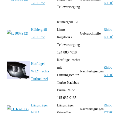
126 Limo
KTH
Teileversorgung
Kühlergrill 126
Kühlergrill
Limo
Rhibo 
Gebrauchtteile
126 Limo
Regelwerk
KTH
Teileversorgung
124 880 4818
Kotflügel rechts
Kotflügel
mit
Rhibo 
W124 rechts
Nachfertigungen
Lüftungsschlitz
KTH
Turbodiesel
Turbo Nachbau
Firma Rhibo
115 637 0135
Längsträger
Längsträger
Rhibo 
Nachfertigungen
W115
Schweller
KTH