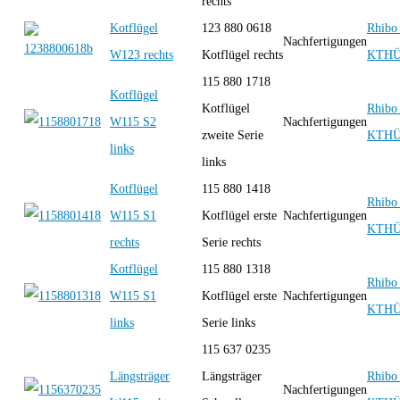
rechts
Kotflügel
123 880 0618
Rhibo 
Nachfertigungen
W123 rechts
Kotflügel rechts
KTH
115 880 1718
Kotflügel
Kotflügel
Rhibo 
W115 S2
Nachfertigungen
zweite Serie
KTH
links
links
Kotflügel
115 880 1418
Rhibo 
W115 S1
Kotflügel erste
Nachfertigungen
KTH
rechts
Serie rechts
Kotflügel
115 880 1318
Rhibo 
W115 S1
Kotflügel erste
Nachfertigungen
KTH
links
Serie links
115 637 0235
Längsträger
Längsträger
Rhibo 
Nachfertigungen