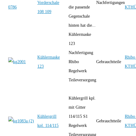
Vorderschale
Nachfertigungen
die passende
KTH
108 109
Gegenschale
hinten hat die...
Kühlermaske
123
Nachfertigung
Kühlermaske
Rhibo 
Rhibo
Gebrauchtteile
123
KTH
Regelwerk
Teileversorgung
Kühlergrill kpl.
mit Gitter
Kühlergrill
114/115 S1
Rhibo 
Gebrauchtteile
kpl. 114/115
Regelwerk
KTH
Teileversorgung