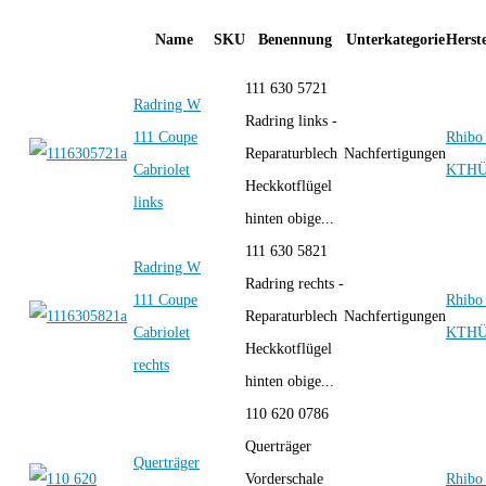
Name
SKU
Benennung
Unterkategorie
Herste
111 630 5721
Radring W
Radring links -
111 Coupe
Rhibo 
Reparaturblech
Nachfertigungen
Cabriolet
KTH
Heckkotflügel
links
hinten obige...
111 630 5821
Radring W
Radring rechts -
111 Coupe
Rhibo 
Reparaturblech
Nachfertigungen
Cabriolet
KTH
Heckkotflügel
rechts
hinten obige...
110 620 0786
Querträger
Querträger
Vorderschale
Rhibo 