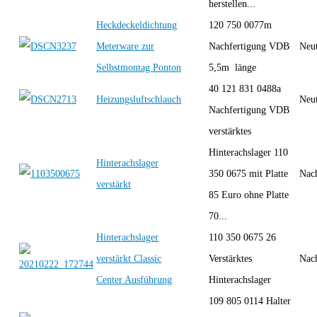
herstellen...
Heckdeckeldichtung
120 750 0077m
Meterware zur
Nachfertigung VDB
Neut
Selbstmontag Ponton
5,5m länge
40 121 831 0488a
Heizungsluftschlauch
Neut
Nachfertigung VDB
verstärktes
Hinterachslager 110
Hinterachslager
350 0675 mit Platte
Nac
verstärkt
85 Euro ohne Platte
70...
Hinterachslager
110 350 0675 26
verstärkt Classic
Verstärktes
Nac
Center Ausführung
Hinterachslager
109 805 0114 Halter