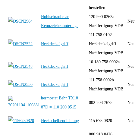
herstellen...
Hohlschraube an
120 990 0263a
Neut
Kennzeichenunterlage
Nachfertigung VDB
111 758 0102
Heckdeckelgriff
Heckdeckelgriff
Neut
Nachfertigung VDB
10 180 758 0002a
Heckdeckelgriff
Neut
Nachfertigung VDB
111 758 0002b
Heckdeckelgriff
Neut
Nachfertigung VDB
hermostat Behr TX18
002 203 7675
Neut
87D = 110 200 0515
Heckscheibendichtung
115 678 0820
Neut
000 918 0426