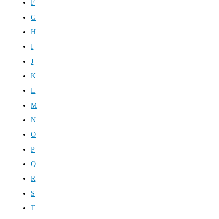
F
G
H
I
J
K
L
M
N
O
P
Q
R
S
T