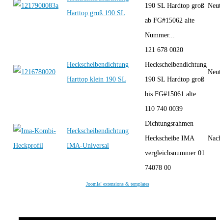
190 SL Hardtop groß
Neut
Harttop groß 190 SL
ab FG#15062 alte
Nummer...
121 678 0020
Heckscheibendichtung
Heckscheibendichtung
Neut
Harttop klein 190 SL
190 SL Hardtop groß
bis FG#15061 alte...
110 740 0039
Dichtungsrahmen
Heckscheibendichtung
Heckscheibe IMA
Nac
IMA-Universal
vergleichsnummer 01
74078 00
Joomla! extensions & templates