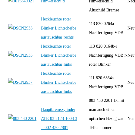
Hinweisschild
Hinweisschild
Nac
Aluschild Bremse
Heckleuchte roter
113 820 0264a
Blinker Lichtscheibe
Neut
Nachfertigung VDB
austauschbar rechts
Heckleuchte roter
113 820 0164b-r
Blinker Lichtscheibe
Nachfertigung VDB r-
Neut
austauschbar links
roter Blinker
Heckleuchte roter
111 820 6364a
Blinker Lichtscheibe
Neut
Nachfertigung VDB
austauschbar links
003 430 2201 Damit
Hauptbremszylinder
man auch einen
ATE 03.2123-1003.3
optischen Bezug zur
Neut
= 002 430 2801
Teilenummer