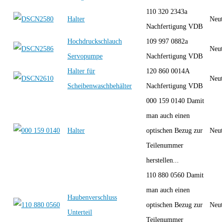
110 320 2343a
Halter
Neut
Nachfertigung VDB
Hochdruckschlauch
109 997 0882a
Neut
Servopumpe
Nachfertigung VDB
Halter für
120 860 0014A
Neut
Scheibenwaschbehälter
Nachfertigung VDB
000 159 0140 Damit
man auch einen
Halter
optischen Bezug zur
Neut
Teilenummer
herstellen...
110 880 0560 Damit
man auch einen
Haubenverschluss
optischen Bezug zur
Neut
Unterteil
Teilenummer