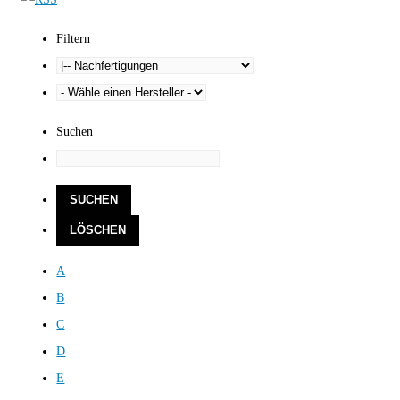
Filtern
Suchen
A
B
C
D
E