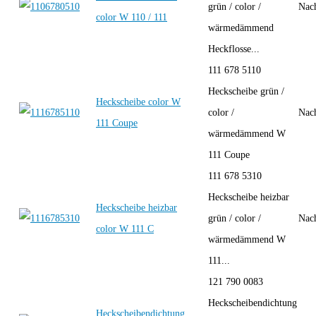
grün / color /
Nac
color W 110 / 111
wärmedämmend
Heckflosse...
111 678 5110
Heckscheibe grün /
Heckscheibe color W
color /
Nac
111 Coupe
wärmedämmend W
111 Coupe
111 678 5310
Heckscheibe heizbar
Heckscheibe heizbar
grün / color /
Nac
color W 111 C
wärmedämmend W
111...
121 790 0083
Heckscheibendichtung
Heckscheibendichtung