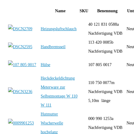
Name
SKU
Benennung
Unt
40 121 831 0588a
Heizungsluftschlauch
Neut
Nachfertigung VDB
113 420 0085b
Handbremsseil
Neut
Nachfertigung VDB
Hülse
107 805 0017
Neut
Heckdeckeldichtung
110 750 0077m
Meterware zur
Nachfertigung VDB
Neut
Selbstmontage W 110
5,10m länge
W 111
Hutmutter
000 990 1253a
Wischerwelle
Neut
Nachfertigung VDB
hochglanz