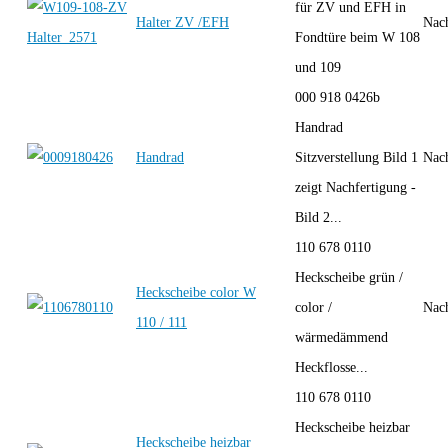
für ZV und EFH in
Halter ZV /EFH
Nac
Fondtüre beim W 108
und 109
000 918 0426b
Handrad
Handrad
Sitzverstellung Bild 1
Nac
zeigt Nachfertigung -
Bild 2...
110 678 0110
Heckscheibe grün /
Heckscheibe color W
color /
Nac
110 / 111
wärmedämmend
Heckflosse...
110 678 0110
Heckscheibe heizbar
Heckscheibe heizbar