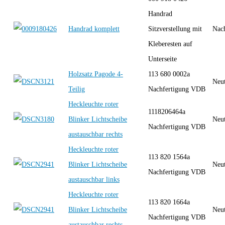
Handrad
Handrad komplett
Sitzverstellung mit
Nac
Kleberesten auf
Unterseite
Holzsatz Pagode 4-
113 680 0002a
Neut
Teilig
Nachfertigung VDB
Heckleuchte roter
1118206464a
Blinker Lichtscheibe
Neut
Nachfertigung VDB
austauschbar rechts
Heckleuchte roter
113 820 1564a
Blinker Lichtscheibe
Neut
Nachfertigung VDB
austauschbar links
Heckleuchte roter
113 820 1664a
Blinker Lichtscheibe
Neut
Nachfertigung VDB
austauschbar rechts