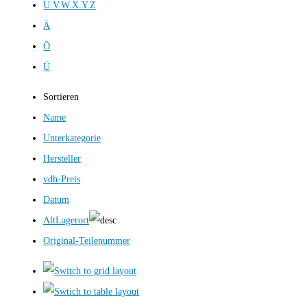
U.V.W.X.Y.Z
Ä
Ö
Ü
Sortieren
Name
Unterkategorie
Hersteller
vdh-Preis
Datum
AltLagerort
Original-Teilenummer