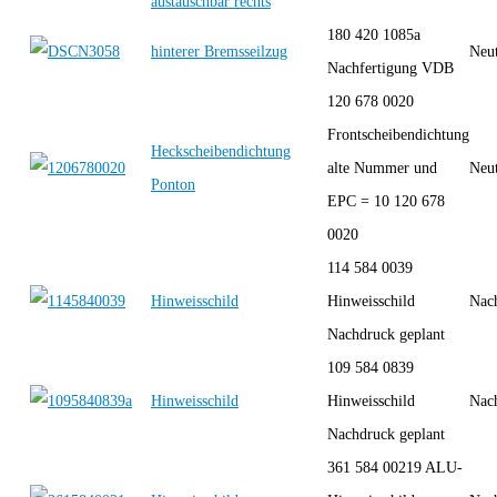
austauschbar rechts
180 420 1085a
hinterer Bremsseilzug
Neut
Nachfertigung VDB
120 678 0020
Frontscheibendichtung
Heckscheibendichtung
alte Nummer und
Neut
Ponton
EPC = 10 120 678
0020
114 584 0039
Hinweisschild
Hinweisschild
Nac
Nachdruck geplant
109 584 0839
Hinweisschild
Hinweisschild
Nac
Nachdruck geplant
361 584 00219 ALU-