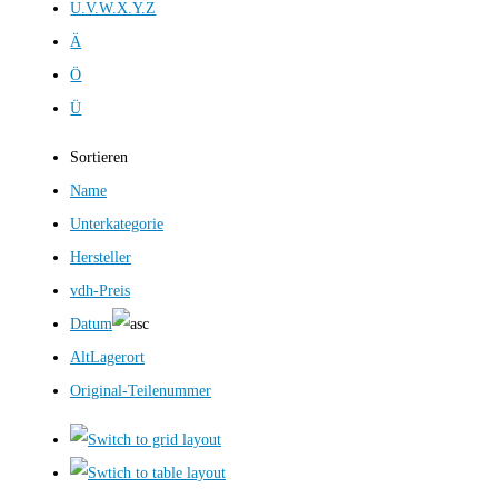
U.V.W.X.Y.Z
Ä
Ö
Ü
Sortieren
Name
Unterkategorie
Hersteller
vdh-Preis
Datum
AltLagerort
Original-Teilenummer