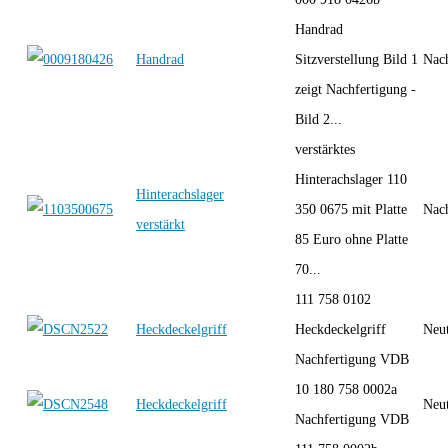
Handrad
Handrad
Sitzverstellung Bild 1
Nac
zeigt Nachfertigung -
Bild 2...
verstärktes
Hinterachslager 110
Hinterachslager
350 0675 mit Platte
Nac
verstärkt
85 Euro ohne Platte
70...
111 758 0102
Heckdeckelgriff
Heckdeckelgriff
Neut
Nachfertigung VDB
10 180 758 0002a
Heckdeckelgriff
Neut
Nachfertigung VDB