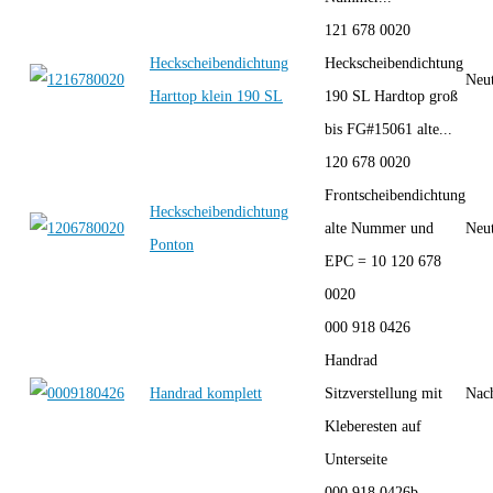
121 678 0020
Heckscheibendichtung
Heckscheibendichtung
Neut
Harttop klein 190 SL
190 SL Hardtop groß
bis FG#15061 alte...
120 678 0020
Frontscheibendichtung
Heckscheibendichtung
alte Nummer und
Neut
Ponton
EPC = 10 120 678
0020
000 918 0426
Handrad
Handrad komplett
Sitzverstellung mit
Nac
Kleberesten auf
Unterseite
000 918 0426b