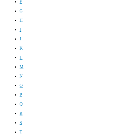
F
G
H
I
J
K
L
M
N
O
P
Q
R
S
T