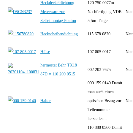
Heckdeckeldichtung
120 750 0077m
Meterware zur
Nachfertigung VDB
Neut
Selbstmontag Ponton
5,5m länge
Heckscheibendichtung
115 678 0820
Neut
Hülse
107 805 0017
Neut
hermostat Behr TX18
002 203 7675
Neut
87D = 110 200 0515
000 159 0140 Damit
man auch einen
Halter
optischen Bezug zur
Neut
Teilenummer
herstellen...
110 880 0560 Damit