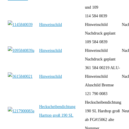
und 109
114 584 0039
Hinweisschild
Hinweisschild
Nac
Nachdruck geplant
109 584 0839
Hinweisschild
Hinweisschild
Nac
Nachdruck geplant
361 584 00219 ALU-
Hinweisschild
Hinweisschild
Nac
Aluschild Bremse
121 790 0083
Heckscheibendichtung
Heckscheibendichtung
190 SL Hardtop groß
Neut
Harttop groß 190 SL
ab FG#15062 alte
Nummer...