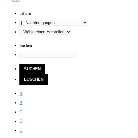
Filtern
Suchen
A
B
C
D
E