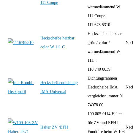
111 Coupe
wärmedämmend W
111 Coupe
111 678 5310
Heckscheibe heizbar
Heckscheibe heizbar
grün / color /
Nac
color W 111 C
wärmedämmend W
111...
110 740 0039
Dichtungsrahmen
Heckscheibendichtung
Heckscheibe IMA
Nac
IMA-Universal
vergleichsnummer 01
74078 00
109 805 0114 Halter
für ZV und EFH in
Halter ZV /EFH
Nac
Fondtüre beim W 108