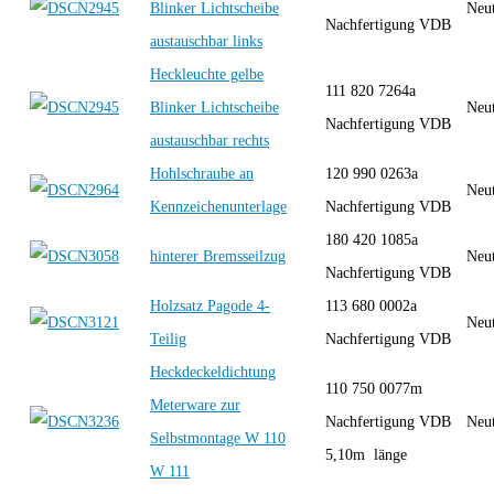
Blinker Lichtscheibe
Neut
Nachfertigung VDB
austauschbar links
Heckleuchte gelbe
111 820 7264a
Blinker Lichtscheibe
Neut
Nachfertigung VDB
austauschbar rechts
Hohlschraube an
120 990 0263a
Neut
Kennzeichenunterlage
Nachfertigung VDB
180 420 1085a
hinterer Bremsseilzug
Neut
Nachfertigung VDB
Holzsatz Pagode 4-
113 680 0002a
Neut
Teilig
Nachfertigung VDB
Heckdeckeldichtung
110 750 0077m
Meterware zur
Nachfertigung VDB
Neut
Selbstmontage W 110
5,10m länge
W 111