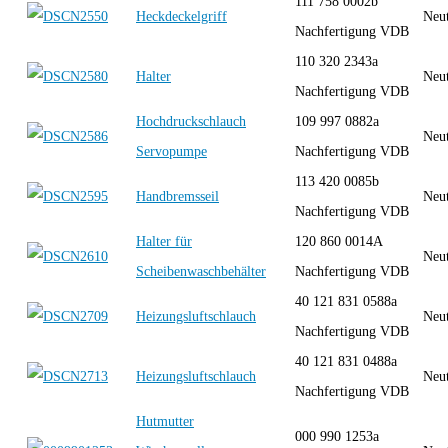
111 758 0002b
Heckdeckelgriff
Neut
Nachfertigung VDB
110 320 2343a
Halter
Neut
Nachfertigung VDB
Hochdruckschlauch
109 997 0882a
Neut
Servopumpe
Nachfertigung VDB
113 420 0085b
Handbremsseil
Neut
Nachfertigung VDB
Halter für
120 860 0014A
Neut
Scheibenwaschbehälter
Nachfertigung VDB
40 121 831 0588a
Heizungsluftschlauch
Neut
Nachfertigung VDB
40 121 831 0488a
Heizungsluftschlauch
Neut
Nachfertigung VDB
Hutmutter
000 990 1253a