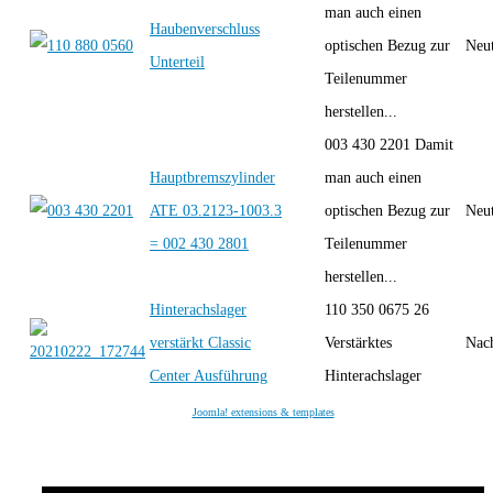
man auch einen
Haubenverschluss
optischen Bezug zur
Neut
Unterteil
Teilenummer
herstellen...
003 430 2201 Damit
Hauptbremszylinder
man auch einen
ATE 03.2123-1003.3
optischen Bezug zur
Neut
= 002 430 2801
Teilenummer
herstellen...
Hinterachslager
110 350 0675 26
verstärkt Classic
Verstärktes
Nac
Center Ausführung
Hinterachslager
Joomla! extensions & templates