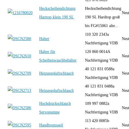
Heckscheibendichtung
Heckscheibendichtung
Neut
Harttop klein 190 SL
190 SL Hardtop groß
bis FG#15061 alte...
110 320 2343a
Halter
Neut
Nachfertigung VDB
Halter für
120 860 0014A
Neut
Scheibenwaschbehälter
Nachfertigung VDB
40 121 831 0588a
Heizungsluftschlauch
Neut
Nachfertigung VDB
40 121 831 0488a
Heizungsluftschlauch
Neut
Nachfertigung VDB
Hochdruckschlauch
109 997 0882a
Neut
Servopumpe
Nachfertigung VDB
113 420 0085b
Handbremsseil
Neut