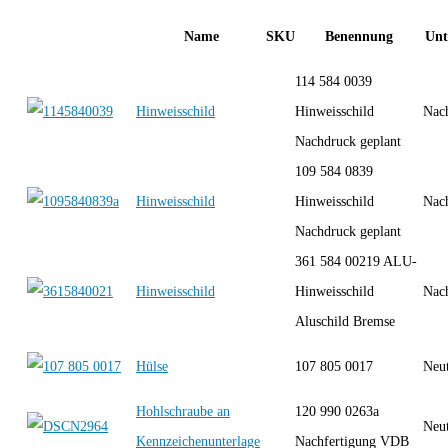
Name
SKU
Benennung
Unt
114 584 0039
Hinweisschild
Hinweisschild
Nac
Nachdruck geplant
109 584 0839
Hinweisschild
Hinweisschild
Nac
Nachdruck geplant
361 584 00219 ALU-
Hinweisschild
Hinweisschild
Nac
Aluschild Bremse
Hülse
107 805 0017
Neut
Hohlschraube an
120 990 0263a
Neut
Kennzeichenunterlage
Nachfertigung VDB