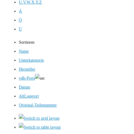
U.V.W.X.Y.Z
Ä
Ö
Ü
Sortieren
Name
Unterkategorie
Hersteller
vdh-Preis
Datum
AltLagerort
Original-Teilenummer