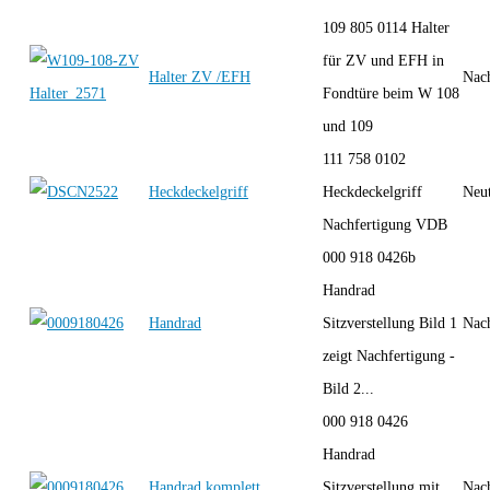
109 805 0114 Halter
für ZV und EFH in
Halter ZV /EFH
Nac
Fondtüre beim W 108
und 109
111 758 0102
Heckdeckelgriff
Heckdeckelgriff
Neut
Nachfertigung VDB
000 918 0426b
Handrad
Handrad
Sitzverstellung Bild 1
Nac
zeigt Nachfertigung -
Bild 2...
000 918 0426
Handrad
Handrad komplett
Sitzverstellung mit
Nac