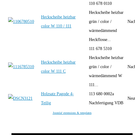
110 678 0110
Heckscheibe heizbar
Heckscheibe heizbar
grün / color /
Nac
color W 110 / 111
wärmedämmend
Heckflosse...
111 678 5310
Heckscheibe heizbar
Heckscheibe heizbar
grün / color /
Nac
color W 111 C
wärmedämmend W
111...
Holzsatz Pagode 4-
113 680 0002a
Neut
Teilig
Nachfertigung VDB
Joomla! extensions & templates