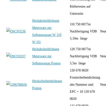
Kleberesten auf
Unterseite
Heckdeckeldichtung
110 750 0077m
Meterware zur
Nachfertigung VDB
Neut
Selbstmontage W 110
5,10m länge
W 111
Heckdeckeldichtung
120 750 0077m
Meterware zur
Nachfertigung VDB
Neut
Selbstmontag Ponton
5,5m länge
120 678 0020
Frontscheibendichtung
Heckscheibendichtung
alte Nummer und
Neut
Ponton
EPC = 10 120 678
0020
121 678 0020