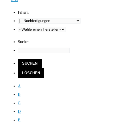
Filtern
Suchen
A
B
C
D
E