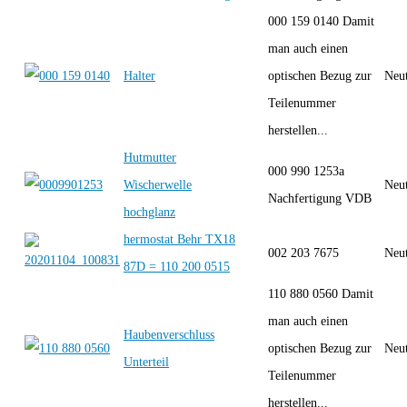
000 159 0140 Damit
man auch einen
Halter
optischen Bezug zur
Neut
Teilenummer
herstellen...
Hutmutter
000 990 1253a
Wischerwelle
Neut
Nachfertigung VDB
hochglanz
hermostat Behr TX18
002 203 7675
Neut
87D = 110 200 0515
110 880 0560 Damit
man auch einen
Haubenverschluss
optischen Bezug zur
Neut
Unterteil
Teilenummer
herstellen...