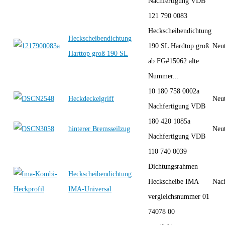
Nachfertigung VDB
121 790 0083
Heckscheibendichtung
Heckscheibendichtung
190 SL Hardtop groß
Neut
Harttop groß 190 SL
ab FG#15062 alte
Nummer...
10 180 758 0002a
Heckdeckelgriff
Neut
Nachfertigung VDB
180 420 1085a
hinterer Bremsseilzug
Neut
Nachfertigung VDB
110 740 0039
Dichtungsrahmen
Heckscheibendichtung
Heckscheibe IMA
Nac
IMA-Universal
vergleichsnummer 01
74078 00