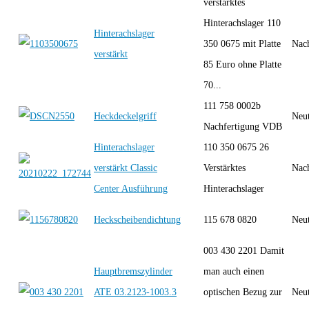
verstärktes
Hinterachslager 110
Hinterachslager
350 0675 mit Platte
Nac
verstärkt
85 Euro ohne Platte
70...
111 758 0002b
Heckdeckelgriff
Neut
Nachfertigung VDB
Hinterachslager
110 350 0675 26
verstärkt Classic
Verstärktes
Nac
Center Ausführung
Hinterachslager
Heckscheibendichtung
115 678 0820
Neut
003 430 2201 Damit
Hauptbremszylinder
man auch einen
ATE 03.2123-1003.3
optischen Bezug zur
Neut