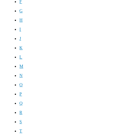
F
G
H
I
J
K
L
M
N
O
P
Q
R
S
T