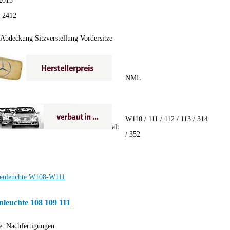
2015
:
2412
Abdeckung Sitzverstellung Vordersitze
NML
W110 / 111 / 112 / 113 / 314
alt
/ 352
leuchte 108 109 111
e:
Nachfertigungen