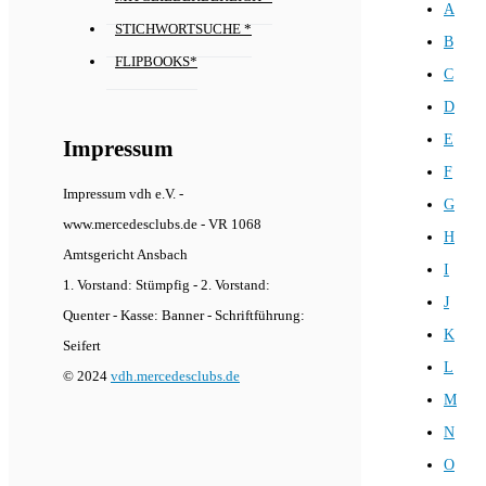
A
STICHWORTSUCHE *
B
FLIPBOOKS*
C
D
E
Impressum
F
Impressum vdh e.V. -
G
www.mercedesclubs.de - VR 1068
H
Amtsgericht Ansbach
I
1. Vorstand: Stümpfig - 2. Vorstand:
J
Quenter - Kasse: Banner - Schriftführung:
K
Seifert
L
© 2024
vdh.mercedesclubs.de
M
N
O