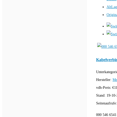
AltLag
Origin
Kabelverbi
Unterkategori
Hersteller:
Me
vdh-Preis:
€
1
Stand:
19-10-
Seitenaufrufe
000 546 6541