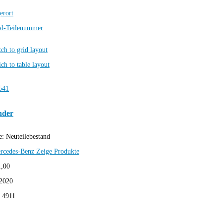
erort
al-Teilenummer
nder
e:
Neuteilebestand
rcedes-Benz
Zeige Produkte
1,00
2020
:
4911