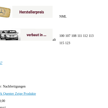
NML
100 107 108 111 112 113
alt
115 123
e:
Nachfertigungen
rk Quenter
Zeige Produkte
0,00