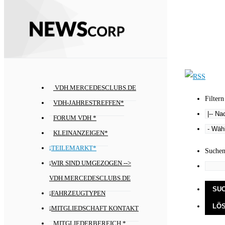
VDH.MERCEDESCLUBS.DE
Filtern
VDH-JAHRESTREFFEN*
FORUM VDH *
KLEINANZEIGEN*
TEILEMARKT*
Suche
WIR SIND UMGEZOGEN -->
VDH.MERCEDESCLUBS.DE
FAHRZEUGTYPEN
MITGLIEDSCHAFT KONTAKT
MITGLIEDERBEREICH *