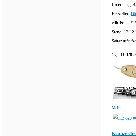
Unterkategori
Hersteller:
Di
vdh-Preis:
€
1
Stand:
12-12-
Seitenaufrufe
(E) 111 820 5
Mehr...
Kennzeiche