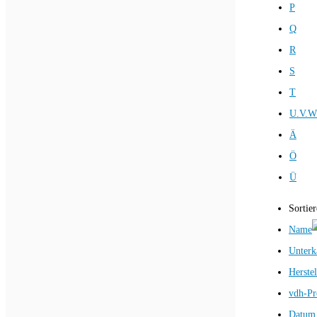
P
Q
R
S
T
U.V.W
Ä
Ö
Ü
Sortie
Name
Unterk
Herstel
vdh-Pr
Datum