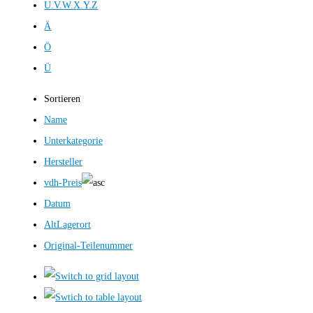
U.V.W.X.Y.Z
Ä
Ö
Ü
Sortieren
Name
Unterkategorie
Hersteller
vdh-Preis
Datum
AltLagerort
Original-Teilenummer