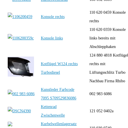
110 620 0459 Konsole
Konsole rechts
rechts
110 620 0359 Konsole
Konsole links
links bereits mit
Abschlepphaken
124 880 4818 Kotflüge
Kotflügel W124 rechts
rechts mit
Turbodiesel
Lüftungsschlitz Turbo
Nachbau Firma Rhibo
Kunstleder Farbcode
002 983 6086
7095 S709529836086
Kettenrad
121 052 0402a
Zwischenwelle
Kurbelwellenlagersatz