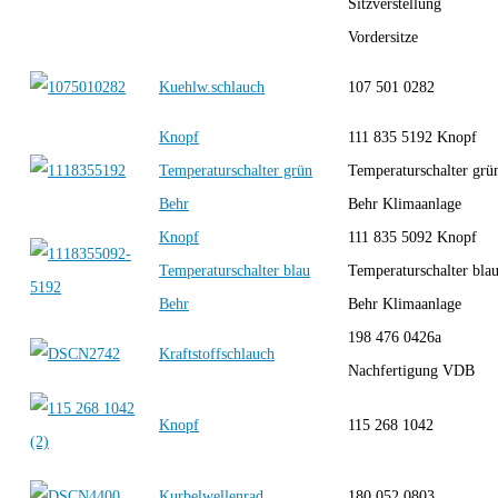
Sitzverstellung
Vordersitze
Kuehlw.schlauch
107 501 0282
Knopf
111 835 5192 Knopf
Temperaturschalter grün
Temperaturschalter grü
Behr
Behr Klimaanlage
Knopf
111 835 5092 Knopf
Temperaturschalter blau
Temperaturschalter bla
Behr
Behr Klimaanlage
198 476 0426a
Kraftstoffschlauch
Nachfertigung VDB
Knopf
115 268 1042
Kurbelwellenrad
180 052 0803