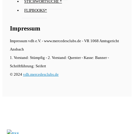
STICHWORTSUCHE *
FLIPBOOKS*
Impressum
Impressum vdh e.V. - www.mercedesclubs.de - VR 1068 Amtsgericht
Ansbach
1. Vorstand: Stümpfig - 2. Vorstand: Quenter - Kasse: Banner -
Schriftführung: Seifert
© 2024
vdh.mercedesclubs.de