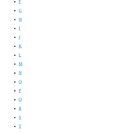
F
G
H
I
J
K
L
M
N
O
P
Q
R
S
T