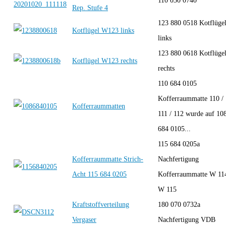
110 030 0740
Rep. Stufe 4
123 880 0518 Kotflüge
Kotflügel W123 links
links
123 880 0618 Kotflüge
Kotflügel W123 rechts
rechts
110 684 0105
Kofferraummatte 110 /
Kofferraummatten
111 / 112 wurde auf 10
684 0105...
115 684 0205a
Kofferraummatte Strich-
Nachfertigung
Acht 115 684 0205
Kofferraummatte W 11
W 115
Kraftstoffverteilung
180 070 0732a
Vergaser
Nachfertigung VDB