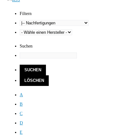
Filtern
Suchen
A
B
C
D
E