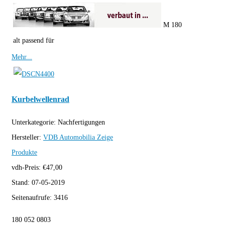
M 180
alt passend für
Mehr...
Kurbelwellenrad
Unterkategorie:
Nachfertigungen
Hersteller:
VDB Automobilia
Zeige
Produkte
vdh-Preis:
€
47,00
Stand:
07-05-2019
Seitenaufrufe:
3416
180 052 0803