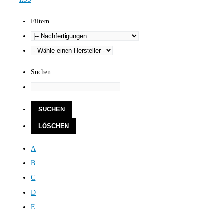
Filtern
Suchen
A
B
C
D
E