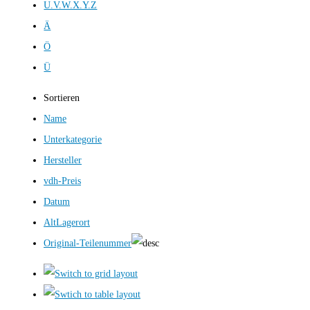
U.V.W.X.Y.Z
Ä
Ö
Ü
Sortieren
Name
Unterkategorie
Hersteller
vdh-Preis
Datum
AltLagerort
Original-Teilenummer