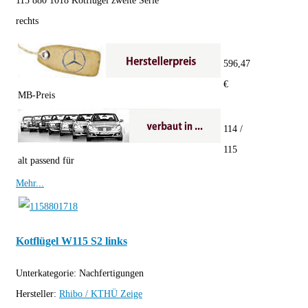
115 880 1018 Kotflügel zweite Serie
rechts
596,47
€
MB-Preis
114 /
115
alt passend für
Mehr...
Kotflügel W115 S2 links
Unterkategorie:
Nachfertigungen
Hersteller:
Rhibo / KTHÜ
Zeige