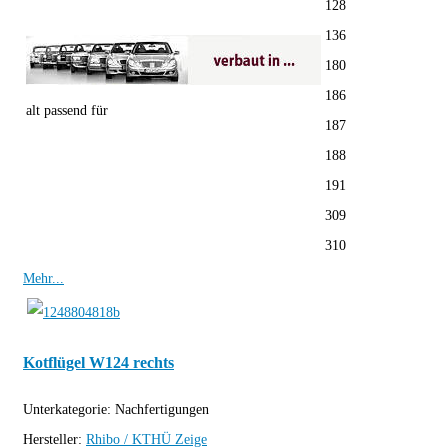
128
136
180
186
alt passend für
187
188
191
309
310
Mehr...
Kotflügel W124 rechts
Unterkategorie:
Nachfertigungen
Hersteller:
Rhibo / KTHÜ
Zeige