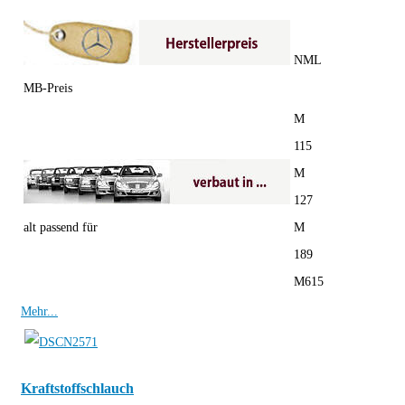
NML
MB-Preis
M
115
M
127
alt passend für
M
189
M615
Mehr...
Kraftstoffschlauch