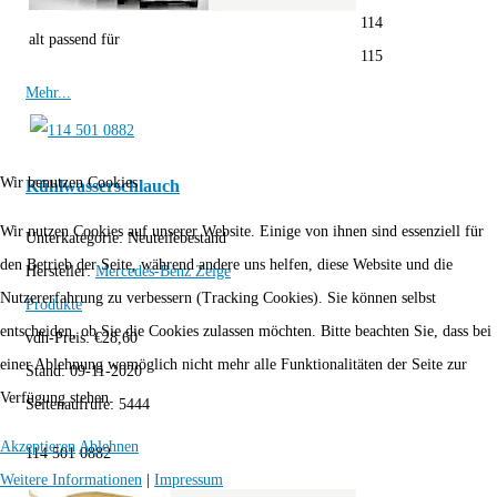
114
alt passend für
115
Mehr...
Wir benutzen Cookies
Kühlwasserschlauch
Wir nutzen Cookies auf unserer Website. Einige von ihnen sind essenziell für
Unterkategorie:
Neuteilebestand
den Betrieb der Seite, während andere uns helfen, diese Website und die
Hersteller:
Mercedes-Benz
Zeige
Nutzererfahrung zu verbessern (Tracking Cookies). Sie können selbst
Produkte
entscheiden, ob Sie die Cookies zulassen möchten. Bitte beachten Sie, dass bei
vdh-Preis:
€
28,60
einer Ablehnung womöglich nicht mehr alle Funktionalitäten der Seite zur
Stand:
09-11-2020
Verfügung stehen.
Seitenaufrufe:
5444
Akzeptieren
Ablehnen
114 501 0882
Weitere Informationen
|
Impressum