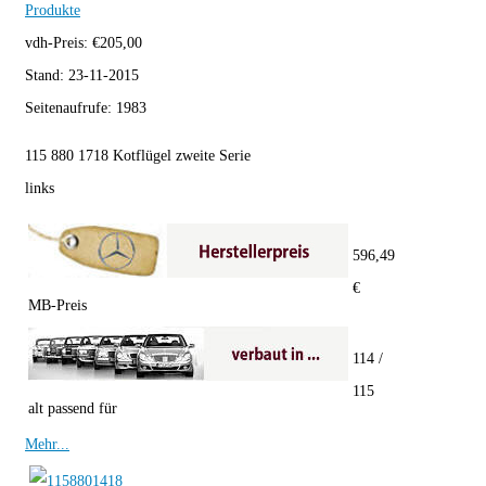
Produkte
vdh-Preis:
€
205,00
Stand:
23-11-2015
Seitenaufrufe:
1983
115 880 1718 Kotflügel zweite Serie
links
596,49
€
MB-Preis
114 /
115
alt passend für
Mehr...