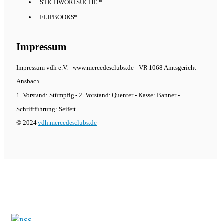
STICHWORTSUCHE *
FLIPBOOKS*
Impressum
Impressum vdh e.V. - www.mercedesclubs.de - VR 1068 Amtsgericht
Ansbach
1. Vorstand: Stümpfig - 2. Vorstand: Quenter - Kasse: Banner -
Schriftführung: Seifert
© 2024
vdh.mercedesclubs.de