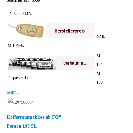
Seitenaufrufe:
3539
121 052 0402a
NML
MB-Preis
M
121
M
alt passend für
180
Mehr...
Kofferraumschloss ab FG#
Ponton 190 SL