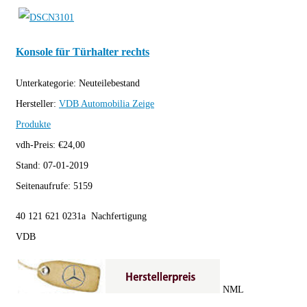
Konsole für Türhalter rechts
Unterkategorie:
Neuteilebestand
Hersteller:
VDB Automobilia
Zeige
Produkte
vdh-Preis:
€
24,00
Stand:
07-01-2019
Seitenaufrufe:
5159
40 121 621 0231a Nachfertigung
VDB
NML