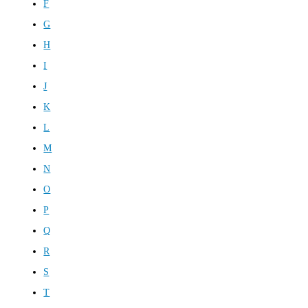
F
G
H
I
J
K
L
M
N
O
P
Q
R
S
T