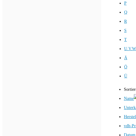
P
Q
R
S
T
U.V.W
Ä
Ö
Ü
Sortie
Name
Unterk
Herstel
vdh-Pr
Datum