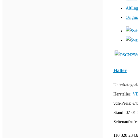
AltLag
Origin
Halter
Unterkategori
Hersteller:
VD
vdh-Preis:
€
4
Stand:
07-01-
Seitenaufrufe
110 320 2343