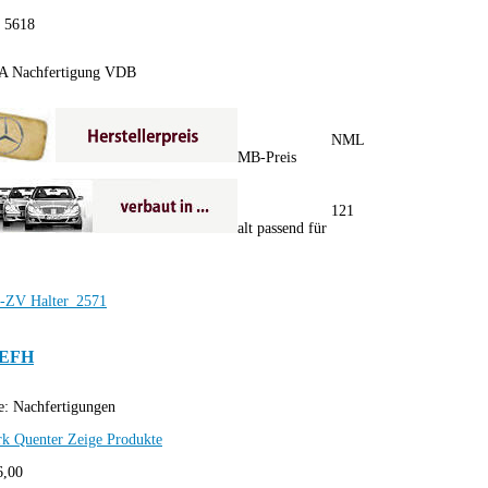
:
5618
A Nachfertigung VDB
NML
MB-Preis
121
alt passend für
/EFH
e:
Nachfertigungen
rk Quenter
Zeige Produkte
6,00