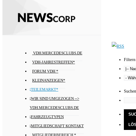
VDH.MERCEDESCLUBS.DE
Filtern
VDH-JAHRESTREFFEN*
FORUM VDH *
KLEINANZEIGEN*
TEILEMARKT*
Suche
WIR SIND UMGEZOGEN -->
VDH.MERCEDESCLUBS.DE
FAHRZEUGTYPEN
MITGLIEDSCHAFT KONTAKT
MITGLIEDERBEREICH *