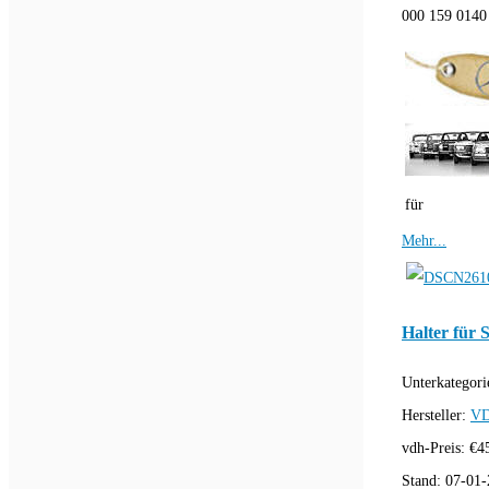
000 159 0140 
für
Mehr...
Halter für 
Unterkategori
Hersteller:
VD
vdh-Preis:
€
4
Stand:
07-01-