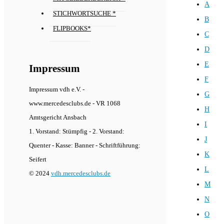
A
STICHWORTSUCHE *
B
FLIPBOOKS*
C
D
E
Impressum
F
Impressum vdh e.V. -
G
www.mercedesclubs.de - VR 1068
H
Amtsgericht Ansbach
I
1. Vorstand: Stümpfig - 2. Vorstand:
J
Quenter - Kasse: Banner - Schriftführung:
K
Seifert
L
© 2024
vdh.mercedesclubs.de
M
N
O