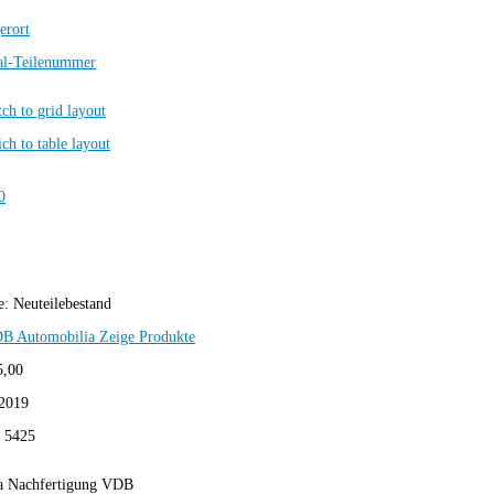
erort
al-Teilenummer
e:
Neuteilebestand
B Automobilia
Zeige Produkte
5,00
2019
:
5425
a Nachfertigung VDB