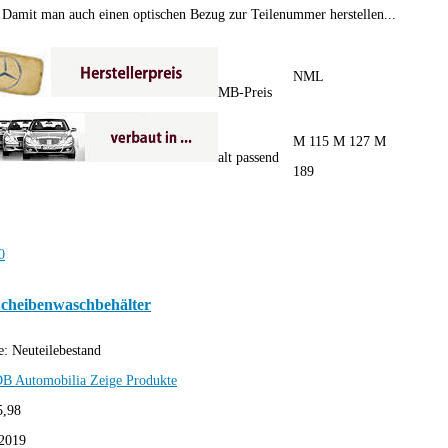
Damit man auch einen optischen Bezug zur Teilenummer herstellen...
NML
MB-Preis
M 115 M 127 M
alt passend
189
Scheibenwaschbehälter
e:
Neuteilebestand
B Automobilia
Zeige Produkte
5,98
2019