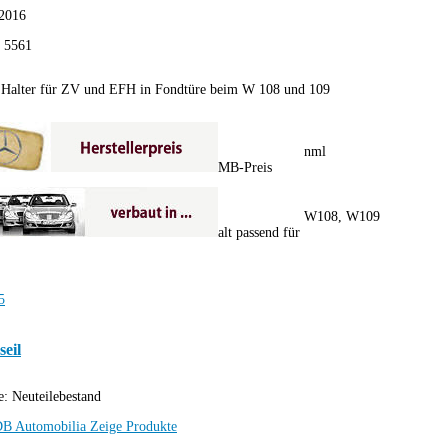
2016
:
5561
 Halter für ZV und EFH in Fondtüre beim W 108 und 109
nml
MB-Preis
W108, W109
alt passend für
eil
e:
Neuteilebestand
B Automobilia
Zeige Produkte