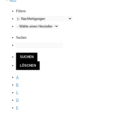
Filtern
Suchen
A
B
C
D
E