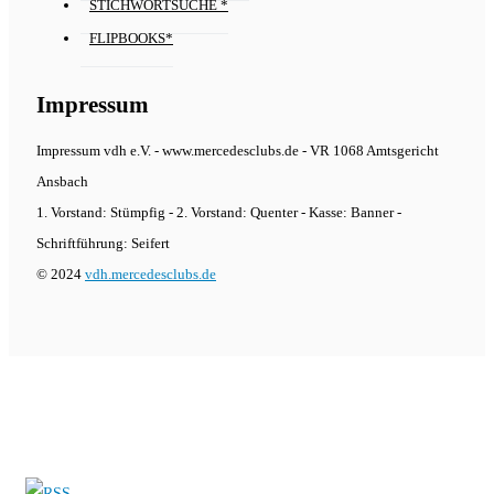
STICHWORTSUCHE *
FLIPBOOKS*
Impressum
Impressum vdh e.V. - www.mercedesclubs.de - VR 1068 Amtsgericht
Ansbach
1. Vorstand: Stümpfig - 2. Vorstand: Quenter - Kasse: Banner -
Schriftführung: Seifert
© 2024
vdh.mercedesclubs.de