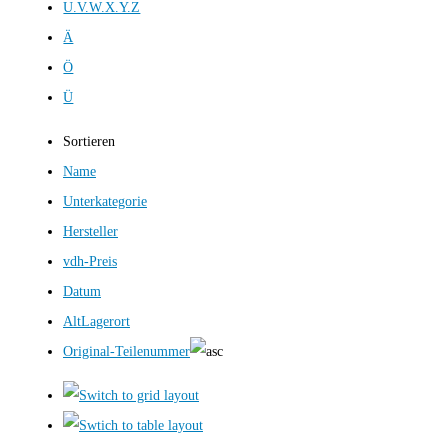
U.V.W.X.Y.Z
Ä
Ö
Ü
Sortieren
Name
Unterkategorie
Hersteller
vdh-Preis
Datum
AltLagerort
Original-Teilenummer