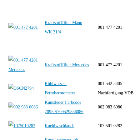
Kraftstofffilter Mann
001 477 4201
WK 31/4
Kraftstofffilter Mercedes
001 477 4201
Kühlwasser-
001 542 3405
Fernthermometer
Nachfertigung VDB
Kunstleder Farbcode
002 983 6086
7095 S709529836086
Kuehlw.schlauch
107 501 0282
Knopf schwarz mit