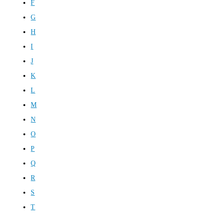
F
G
H
I
J
K
L
M
N
O
P
Q
R
S
T