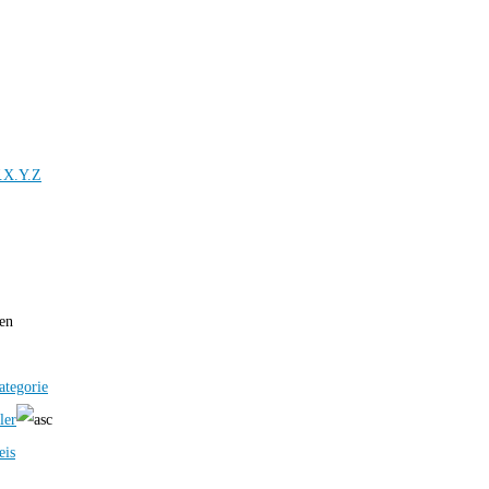
.X.Y.Z
ren
ategorie
ler
eis