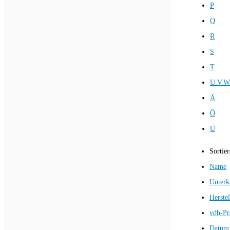
P
Q
R
S
T
U.V.W
Ä
Ö
Ü
Sortie
Name
Unterk
Herstel
vdh-Pr
Datum