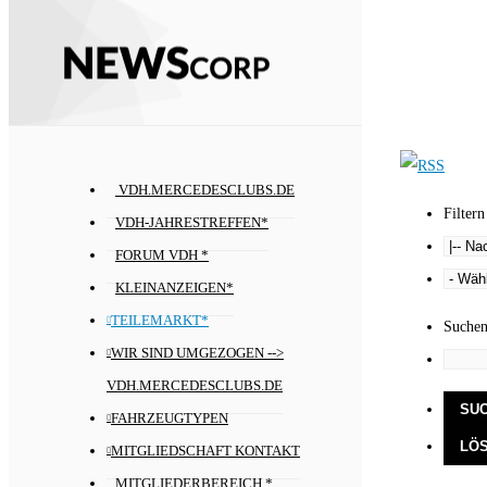
VDH.MERCEDESCLUBS.DE
Filtern
VDH-JAHRESTREFFEN*
FORUM VDH *
KLEINANZEIGEN*
TEILEMARKT*
Suche
WIR SIND UMGEZOGEN -->
VDH.MERCEDESCLUBS.DE
FAHRZEUGTYPEN
MITGLIEDSCHAFT KONTAKT
MITGLIEDERBEREICH *