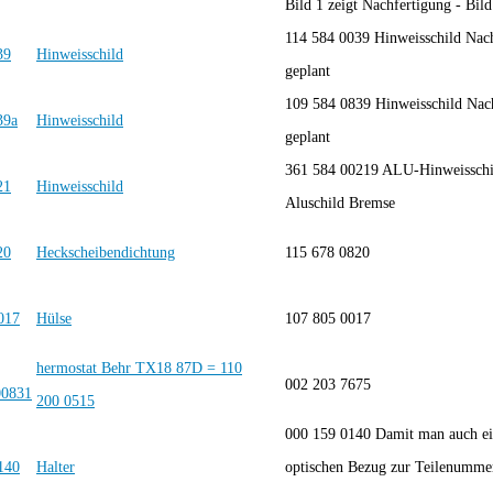
Bild 1 zeigt Nachfertigung - Bild 
114 584 0039 Hinweisschild Nac
Hinweisschild
geplant
109 584 0839 Hinweisschild Nac
Hinweisschild
geplant
361 584 00219 ALU-Hinweisschi
Hinweisschild
Aluschild Bremse
Heckscheibendichtung
115 678 0820
Hülse
107 805 0017
hermostat Behr TX18 87D = 110
002 203 7675
200 0515
000 159 0140 Damit man auch e
Halter
optischen Bezug zur Teilenumme