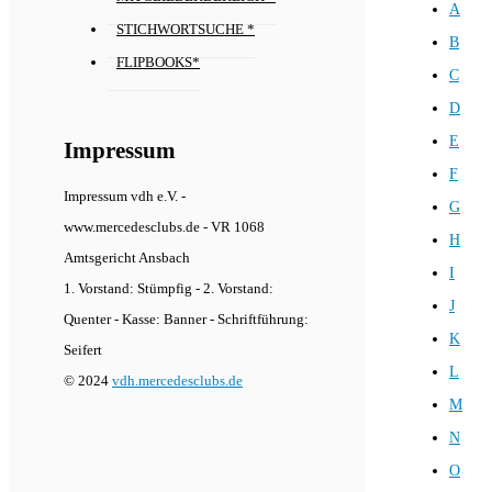
A
STICHWORTSUCHE *
B
FLIPBOOKS*
C
D
E
Impressum
F
Impressum vdh e.V. -
G
www.mercedesclubs.de - VR 1068
H
Amtsgericht Ansbach
I
1. Vorstand: Stümpfig - 2. Vorstand:
J
Quenter - Kasse: Banner - Schriftführung:
K
Seifert
L
© 2024
vdh.mercedesclubs.de
M
N
O