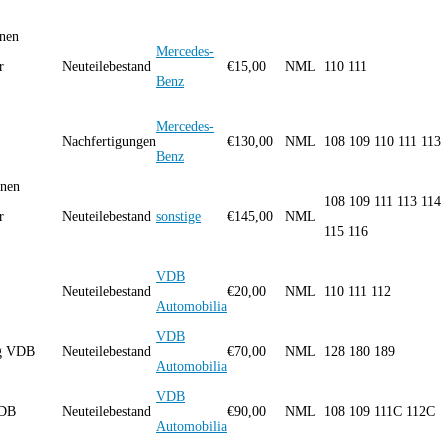
inen
Mercedes-
r
Neuteilebestand
€
15,00
NML
110 111
Benz
Mercedes-
Nachfertigungen
€
130,00
NML
108 109 110 111 113
Benz
inen
108 109 111 113 114
r
Neuteilebestand
sonstige
€
145,00
NML
115 116
VDB
Neuteilebestand
€
20,00
NML
110 111 112
Automobilia
VDB
ng VDB
Neuteilebestand
€
70,00
NML
128 180 189
Automobilia
VDB
VDB
Neuteilebestand
€
90,00
NML
108 109 111C 112C
Automobilia