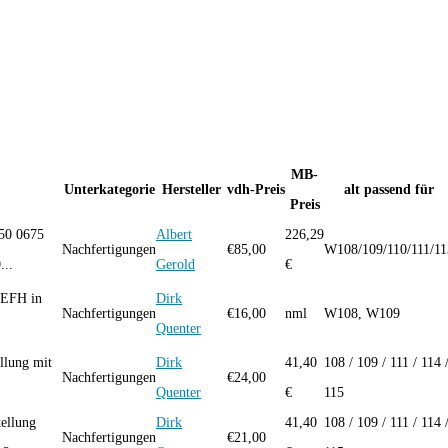
MB-
Unterkategorie
Hersteller
vdh-Preis
alt passend für
Preis
350 0675
Albert
226,29
Nachfertigungen
€
85,00
W108/109/110/111/11
...
Gerold
€
 EFH in
Dirk
Nachfertigungen
€
16,00
nml
W108, W109
Quenter
llung mit
Dirk
41,40
108 / 109 / 111 / 114 
Nachfertigungen
€
24,00
Quenter
€
115
ellung
Dirk
41,40
108 / 109 / 111 / 114 
Nachfertigungen
€
21,00