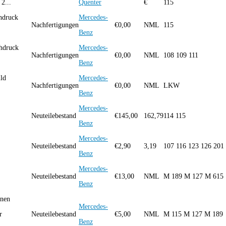
2...
Quenter
€
115
hdruck
Mercedes-
Nachfertigungen
€
0,00
NML
115
Benz
hdruck
Mercedes-
Nachfertigungen
€
0,00
NML
108 109 111
Benz
ld
Mercedes-
Nachfertigungen
€
0,00
NML
LKW
Benz
Mercedes-
Neuteilebestand
€
145,00
162,79
114 115
Benz
Mercedes-
Neuteilebestand
€
2,90
3,19
107 116 123 126 201
Benz
Mercedes-
Neuteilebestand
€
13,00
NML
M 189 M 127 M 615
Benz
inen
Mercedes-
r
Neuteilebestand
€
5,00
NML
M 115 M 127 M 189
Benz