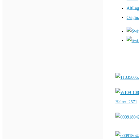
AltLag
Origin