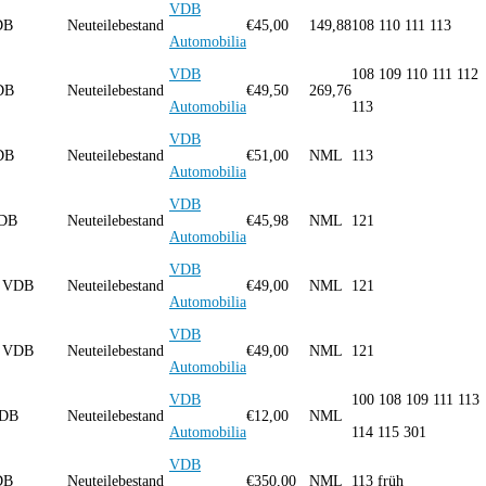
VDB
DB
Neuteilebestand
€
45,00
149,88
108 110 111 113
Automobilia
VDB
108 109 110 111 112
DB
Neuteilebestand
€
49,50
269,76
Automobilia
113
VDB
DB
Neuteilebestand
€
51,00
NML
113
Automobilia
VDB
VDB
Neuteilebestand
€
45,98
NML
121
Automobilia
VDB
ng VDB
Neuteilebestand
€
49,00
NML
121
Automobilia
VDB
ng VDB
Neuteilebestand
€
49,00
NML
121
Automobilia
VDB
100 108 109 111 113
 VDB
Neuteilebestand
€
12,00
NML
Automobilia
114 115 301
VDB
VDB
Neuteilebestand
€
350,00
NML
113 früh