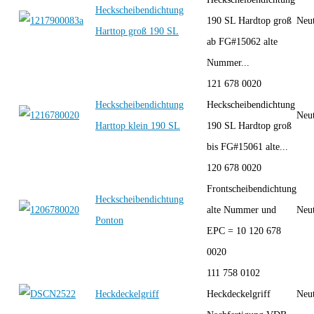
Heckscheibendichtung
190 SL Hardtop groß
Neut
Harttop groß 190 SL
ab FG#15062 alte
Nummer...
121 678 0020
Heckscheibendichtung
Heckscheibendichtung
Neut
Harttop klein 190 SL
190 SL Hardtop groß
bis FG#15061 alte...
120 678 0020
Frontscheibendichtung
Heckscheibendichtung
alte Nummer und
Neut
Ponton
EPC = 10 120 678
0020
111 758 0102
Heckdeckelgriff
Heckdeckelgriff
Neut