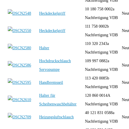
Nachfertigung VDB
10 180 758 0002a
Heckdeckelgriff
Neut
Nachfertigung VDB
111 758 0002b
Heckdeckelgriff
Neut
Nachfertigung VDB
110 320 2343a
Halter
Neut
Nachfertigung VDB
Hochdruckschlauch
109 997 0882a
Neut
Servopumpe
Nachfertigung VDB
113 420 0085b
Handbremsseil
Neut
Nachfertigung VDB
Halter für
120 860 0014A
Neut
Scheibenwaschbehälter
Nachfertigung VDB
40 121 831 0588a
Heizungsluftschlauch
Neut
Nachfertigung VDB