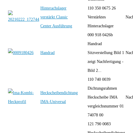
Hinterachslager
110 350 0675 26
verstärkt Classic
Verstärktes
Nac
Center Ausführung
Hinterachslager
000 918 0426b
Handrad
Handrad
Sitzverstellung Bild 1
Nac
zeigt Nachfertigung -
Bild 2...
110 740 0039
Dichtungsrahmen
Heckscheibendichtung
Heckscheibe IMA
Nac
IMA-Universal
vergleichsnummer 01
74078 00
121 790 0083
Heckscheibendichtung