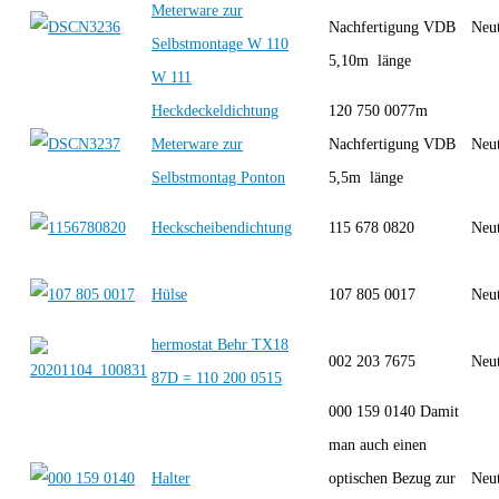
Meterware zur
Nachfertigung VDB
Neut
Selbstmontage W 110
5,10m länge
W 111
Heckdeckeldichtung
120 750 0077m
Meterware zur
Nachfertigung VDB
Neut
Selbstmontag Ponton
5,5m länge
Heckscheibendichtung
115 678 0820
Neut
Hülse
107 805 0017
Neut
hermostat Behr TX18
002 203 7675
Neut
87D = 110 200 0515
000 159 0140 Damit
man auch einen
Halter
optischen Bezug zur
Neut