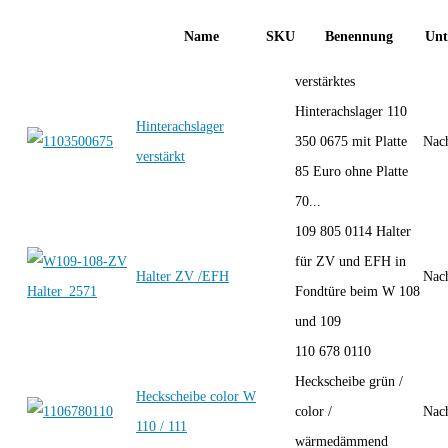
Name
SKU
Benennung
Unt
verstärktes
Hinterachslager 110
Hinterachslager
350 0675 mit Platte
Nac
verstärkt
85 Euro ohne Platte
70...
109 805 0114 Halter
für ZV und EFH in
Halter ZV /EFH
Nac
Fondtüre beim W 108
und 109
110 678 0110
Heckscheibe grün /
Heckscheibe color W
color /
Nac
110 / 111
wärmedämmend