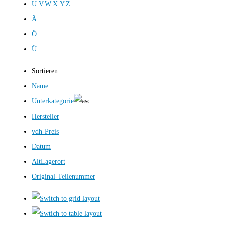
U.V.W.X.Y.Z
Ä
Ö
Ü
Sortieren
Name
Unterkategorie
Hersteller
vdh-Preis
Datum
AltLagerort
Original-Teilenummer