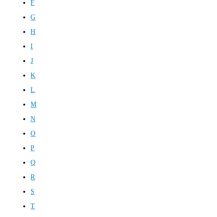
F
G
H
I
J
K
L
M
N
O
P
Q
R
S
T