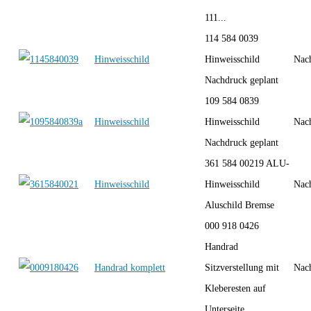
111...
114 584 0039
Hinweisschild
Hinweisschild
Nac
Nachdruck geplant
109 584 0839
Hinweisschild
Hinweisschild
Nac
Nachdruck geplant
361 584 00219 ALU-
Hinweisschild
Hinweisschild
Nac
Aluschild Bremse
000 918 0426
Handrad
Handrad komplett
Sitzverstellung mit
Nac
Kleberesten auf
Unterseite