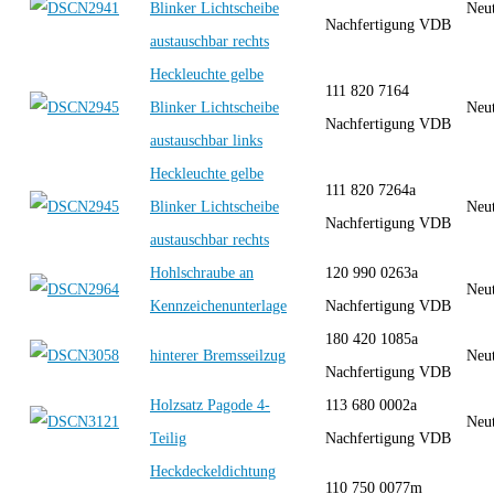
Blinker Lichtscheibe
Neut
Nachfertigung VDB
austauschbar rechts
Heckleuchte gelbe
111 820 7164
Blinker Lichtscheibe
Neut
Nachfertigung VDB
austauschbar links
Heckleuchte gelbe
111 820 7264a
Blinker Lichtscheibe
Neut
Nachfertigung VDB
austauschbar rechts
Hohlschraube an
120 990 0263a
Neut
Kennzeichenunterlage
Nachfertigung VDB
180 420 1085a
hinterer Bremsseilzug
Neut
Nachfertigung VDB
Holzsatz Pagode 4-
113 680 0002a
Neut
Teilig
Nachfertigung VDB
Heckdeckeldichtung
110 750 0077m