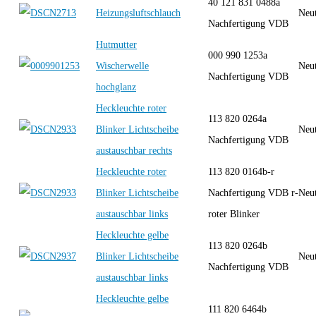
40 121 831 0488a
Heizungsluftschlauch
Neut
Nachfertigung VDB
Hutmutter
000 990 1253a
Wischerwelle
Neut
Nachfertigung VDB
hochglanz
Heckleuchte roter
113 820 0264a
Blinker Lichtscheibe
Neut
Nachfertigung VDB
austauschbar rechts
Heckleuchte roter
113 820 0164b-r
Blinker Lichtscheibe
Nachfertigung VDB r-
Neut
austauschbar links
roter Blinker
Heckleuchte gelbe
113 820 0264b
Blinker Lichtscheibe
Neut
Nachfertigung VDB
austauschbar links
Heckleuchte gelbe
111 820 6464b