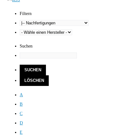
Filtern
Suchen
A
B
C
D
E