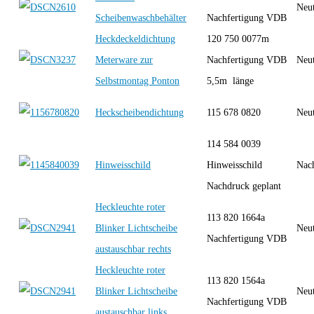
Neut
Scheibenwaschbehälter
Nachfertigung VDB
Heckdeckeldichtung
120 750 0077m
Meterware zur
Nachfertigung VDB
Neut
Selbstmontag Ponton
5,5m länge
Heckscheibendichtung
115 678 0820
Neut
114 584 0039
Hinweisschild
Hinweisschild
Nac
Nachdruck geplant
Heckleuchte roter
113 820 1664a
Blinker Lichtscheibe
Neut
Nachfertigung VDB
austauschbar rechts
Heckleuchte roter
113 820 1564a
Blinker Lichtscheibe
Neut
Nachfertigung VDB
austauschbar links