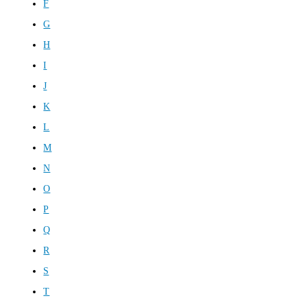
F
G
H
I
J
K
L
M
N
O
P
Q
R
S
T