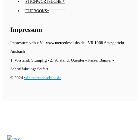
STICHWORTSUCHE *
FLIPBOOKS*
Impressum
Impressum vdh e.V. - www.mercedesclubs.de - VR 1068 Amtsgericht
Ansbach
1. Vorstand: Stümpfig - 2. Vorstand: Quenter - Kasse: Banner -
Schriftführung: Seifert
© 2024
vdh.mercedesclubs.de