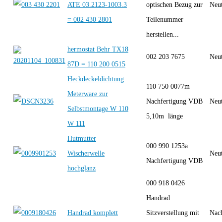
ATE 03.2123-1003.3
optischen Bezug zur
Neut
= 002 430 2801
Teilenummer
herstellen...
hermostat Behr TX18
002 203 7675
Neut
87D = 110 200 0515
Heckdeckeldichtung
110 750 0077m
Meterware zur
Nachfertigung VDB
Neut
Selbstmontage W 110
5,10m länge
W 111
Hutmutter
000 990 1253a
Wischerwelle
Neut
Nachfertigung VDB
hochglanz
000 918 0426
Handrad
Handrad komplett
Sitzverstellung mit
Nac