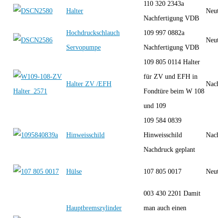
110 320 2343a
Halter
Neut
Nachfertigung VDB
Hochdruckschlauch
109 997 0882a
Neut
Servopumpe
Nachfertigung VDB
109 805 0114 Halter
für ZV und EFH in
Halter ZV /EFH
Nac
Fondtüre beim W 108
und 109
109 584 0839
Hinweisschild
Hinweisschild
Nac
Nachdruck geplant
Hülse
107 805 0017
Neut
003 430 2201 Damit
Hauptbremszylinder
man auch einen