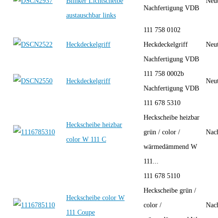
Blinker Lichtscheibe
Neut
Nachfertigung VDB
austauschbar links
111 758 0102
Heckdeckelgriff
Heckdeckelgriff
Neut
Nachfertigung VDB
111 758 0002b
Heckdeckelgriff
Neut
Nachfertigung VDB
111 678 5310
Heckscheibe heizbar
Heckscheibe heizbar
grün / color /
Nac
color W 111 C
wärmedämmend W
111...
111 678 5110
Heckscheibe grün /
Heckscheibe color W
color /
Nac
111 Coupe