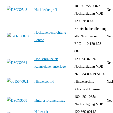
10 180 758 0002a
Heckdeckelgriff
Neut
Nachfertigung VDB
120 678 0020
Frontscheibendichtung
Heckscheibendichtung
alte Nummer und
Neut
Ponton
EPC = 10 120 678
0020
Hohlschraube an
120 990 0263a
Neut
Kennzeichenunterlage
Nachfertigung VDB
361 584 00219 ALU-
Hinweisschild
Hinweisschild
Nac
Aluschild Bremse
180 420 1085a
hinterer Bremsseilzug
Neut
Nachfertigung VDB
Halter für
120 860 0014A