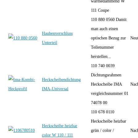
wärmedämmend W
111 Coupe
110 880 0560 Damit
man auch einen
Haubenverschluss
optischen Bezug zur
Neut
Unterteil
Teilenummer
herstellen...
110 740 0039
Dichtungsrahmen
Heckscheibendichtung
Heckscheibe IMA
Nac
IMA-Universal
vergleichsnummer 01
74078 00
110 678 0110
Heckscheibe heizbar
Heckscheibe heizbar
grün / color /
Nac
color W 110 / 111