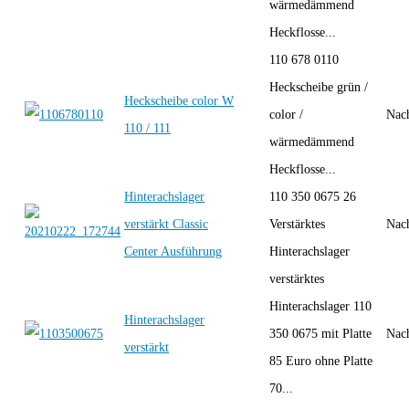
wärmedämmend
Heckflosse...
110 678 0110
Heckscheibe grün /
Heckscheibe color W
color /
Nac
110 / 111
wärmedämmend
Heckflosse...
Hinterachslager
110 350 0675 26
verstärkt Classic
Verstärktes
Nac
Center Ausführung
Hinterachslager
verstärktes
Hinterachslager 110
Hinterachslager
350 0675 mit Platte
Nac
verstärkt
85 Euro ohne Platte
70...