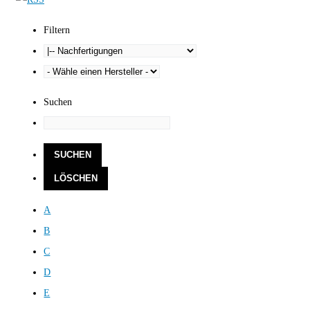
Filtern
Suchen
A
B
C
D
E