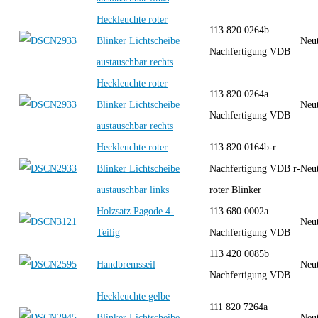
Heckleuchte roter
113 820 0264b
Blinker Lichtscheibe
Neut
Nachfertigung VDB
austauschbar rechts
Heckleuchte roter
113 820 0264a
Blinker Lichtscheibe
Neut
Nachfertigung VDB
austauschbar rechts
Heckleuchte roter
113 820 0164b-r
Blinker Lichtscheibe
Nachfertigung VDB r-
Neut
austauschbar links
roter Blinker
Holzsatz Pagode 4-
113 680 0002a
Neut
Teilig
Nachfertigung VDB
113 420 0085b
Handbremsseil
Neut
Nachfertigung VDB
Heckleuchte gelbe
111 820 7264a
Blinker Lichtscheibe
Neut