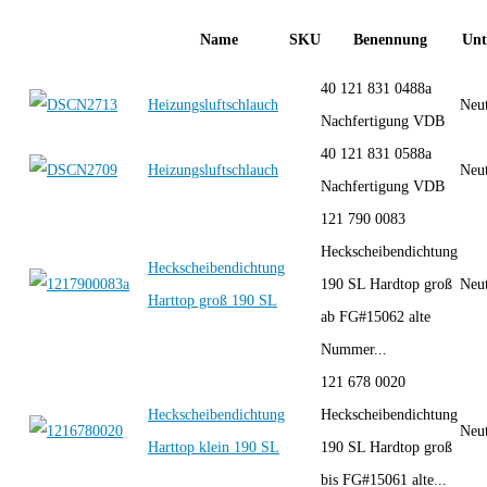
Name
SKU
Benennung
Unt
40 121 831 0488a
Heizungsluftschlauch
Neut
Nachfertigung VDB
40 121 831 0588a
Heizungsluftschlauch
Neut
Nachfertigung VDB
121 790 0083
Heckscheibendichtung
Heckscheibendichtung
190 SL Hardtop groß
Neut
Harttop groß 190 SL
ab FG#15062 alte
Nummer...
121 678 0020
Heckscheibendichtung
Heckscheibendichtung
Neut
Harttop klein 190 SL
190 SL Hardtop groß
bis FG#15061 alte...