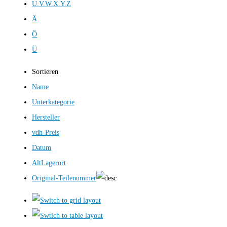
U.V.W.X.Y.Z
Ä
Ö
Ü
Sortieren
Name
Unterkategorie
Hersteller
vdh-Preis
Datum
AltLagerort
Original-Teilenummer