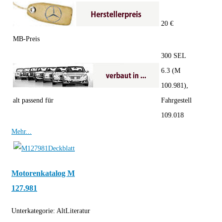
20 €
MB-Preis
300 SEL
6.3 (M
100.981),
alt passend für
Fahrgestell
109.018
Mehr...
Motorenkatalog M
127.981
Unterkategorie:
AltLiteratur