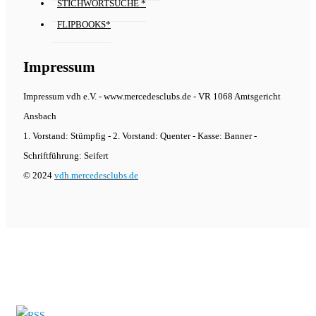
STICHWORTSUCHE *
FLIPBOOKS*
Impressum
Impressum vdh e.V. - www.mercedesclubs.de - VR 1068 Amtsgericht
Ansbach
1. Vorstand: Stümpfig - 2. Vorstand: Quenter - Kasse: Banner -
Schriftführung: Seifert
© 2024
vdh.mercedesclubs.de