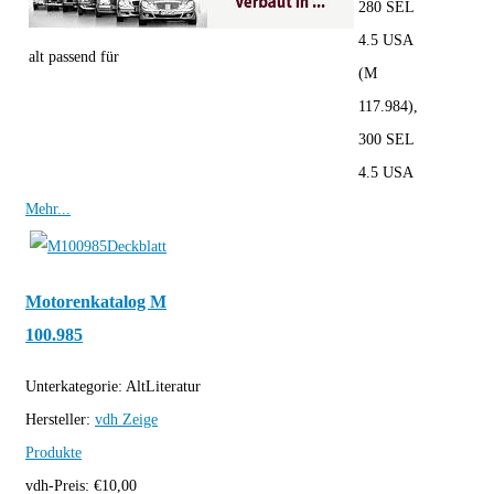
280 SEL
4.5 USA
alt passend für
(M
117.984),
300 SEL
4.5 USA
Mehr...
Motorenkatalog M
100.985
Unterkategorie:
AltLiteratur
Hersteller:
vdh
Zeige
Produkte
vdh-Preis:
€
10,00