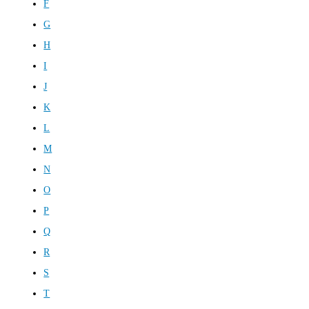
F
G
H
I
J
K
L
M
N
O
P
Q
R
S
T