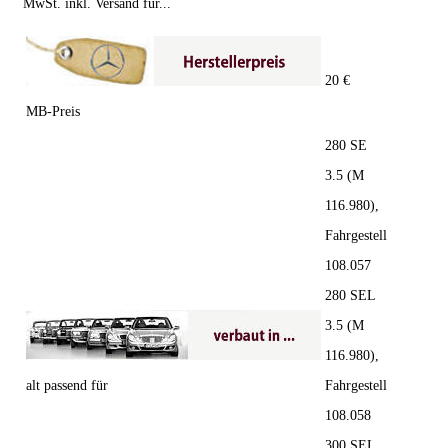
MwSt. inkl. Versand für...
20 €
MB-Preis
280 SE
3.5 (M
116.980),
Fahrgestell
108.057
280 SEL
3.5 (M
116.980),
alt passend für
Fahrgestell
108.058
300 SEL