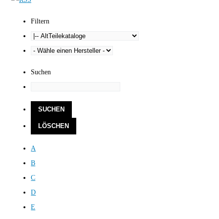
Filtern
Suchen
A
B
C
D
E