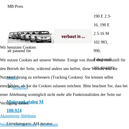
MB-Preis
190 E 2.3-
16, 190 E
2.5-16 M
102.983,
Wir benutzen Cookies
alt passend für
990,
Fahrgestell
Wir nutzen Cookies auf unserer Website. Einige von ihnen sind essenziell für
201.034/035
den Betrieb der Seite, während andere uns helfen, diese Website und die
Nutzererfahrung zu verbessern (Tracking Cookies). Sie können selbst
Mehr...
entscheiden, ob Sie die Cookies zulassen möchten. Bitte beachten Sie, dass bei
einer Ablehnung womöglich nicht mehr alle Funktionalitäten der Seite zur
Motorenkatalog M
Verfügung stehen.
180.924
Akzeptieren
Ablehnen
Unterkategorie:
AltLiteratur
Weitere Informationen
|
Impressum