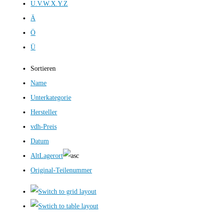
U.V.W.X.Y.Z
Ä
Ö
Ü
Sortieren
Name
Unterkategorie
Hersteller
vdh-Preis
Datum
AltLagerort
Original-Teilenummer