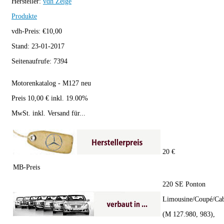
Hersteller:
vdh
Zeige
Produkte
vdh-Preis:
€
10,00
Stand:
23-01-2017
Seitenaufrufe:
7394
Motorenkatalog - M127 neu
Preis 10,00 € inkl. 19.00%
MwSt. inkl. Versand für...
20 €
MB-Preis
220 SE Ponton
Limousine/Coupé/Cab
(M 127.980, 983),