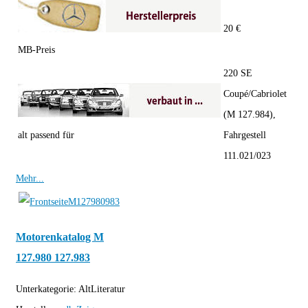
20 €
MB-Preis
220 SE
Coupé/Cabriolet
(M 127.984),
alt passend für
Fahrgestell
111.021/023
Mehr...
Motorenkatalog M
127.980 127.983
Unterkategorie:
AltLiteratur