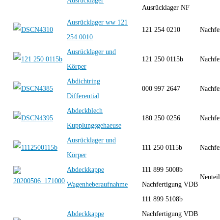
Ausrücklager
Ausrücklager NF
Ausrücklager ww 121
121 254 0210
Nachfe
254 0010
Ausrücklager und
121 250 0115b
Nachfe
Körper
Abdichtring
000 997 2647
Nachfe
Differential
Abdeckblech
180 250 0256
Nachfe
Kupplungsgehaeuse
Ausrücklager und
111 250 0115b
Nachfe
Körper
Abdeckkappe
111 899 5008b
Neutei
Wagenheberaufnahme
Nachfertigung VDB
111 899 5108b
Abdeckkappe
Nachfertigung VDB