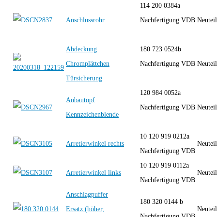
114 200 0384a
Anschlussrohr
Nachfertigung VDB
Neutei
Abdeckung
180 723 0524b
Chromplättchen
Nachfertigung VDB
Neutei
Türsicherung
120 984 0052a
Anbautopf
Nachfertigung VDB
Neutei
Kennzeichenblende
10 120 919 0212a
Arretierwinkel rechts
Neutei
Nachfertigung VDB
10 120 919 0112a
Arretierwinkel links
Neutei
Nachfertigung VDB
Anschlagpuffer
180 320 0144 b
Ersatz (höher;
Neutei
Nachfertigung VDB