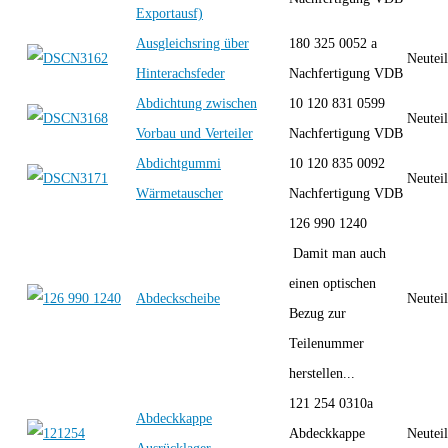
Exportausf)
Ausgleichsring über
180 325 0052 a
Neutei
Hinterachsfeder
Nachfertigung VDB
Abdichtung zwischen
10 120 831 0599
Neutei
Vorbau und Verteiler
Nachfertigung VDB
Abdichtgummi
10 120 835 0092
Neutei
Wärmetauscher
Nachfertigung VDB
126 990 1240
Damit man auch
einen optischen
Abdeckscheibe
Neutei
Bezug zur
Teilenummer
herstellen...
121 254 0310a
Abdeckkappe
Abdeckkappe
Neutei