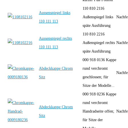
110 810 2116
Aussenspiegel links
Außenspiegel links
Nachfe
110 111 113
späte Ausführung
110 810 2216
Aussenspiegel rechts
Außenspiegel rechts
Nachfe
110 111 113
späte Ausführung
000 918 0136 Kappe
Abdeckkappe Chrom
rund verchromt
Nachfe
Sitz
geschlossen; für
Sitze der Modelle...
000 918 0236 Kappe
rund verchromt
Abdeckkappe Chrom
Handradseite offen;
Nachfe
Sitz
für Sitze der