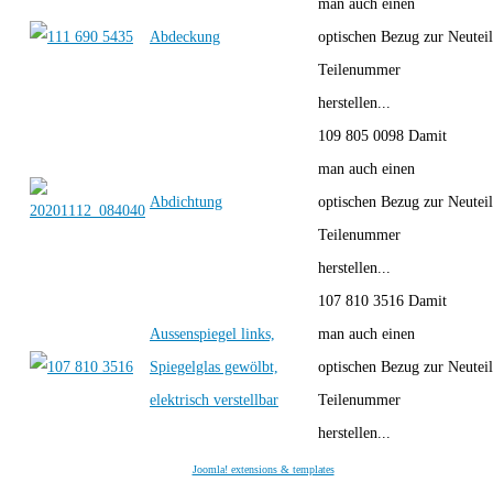
man auch einen
Abdeckung
optischen Bezug zur
Neutei
Teilenummer
herstellen...
109 805 0098 Damit
man auch einen
Abdichtung
optischen Bezug zur
Neutei
Teilenummer
herstellen...
107 810 3516 Damit
Aussenspiegel links,
man auch einen
Spiegelglas gewölbt,
optischen Bezug zur
Neutei
elektrisch verstellbar
Teilenummer
herstellen...
Joomla! extensions & templates