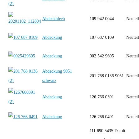
Abdeckblech
109 942 0044
Neutei
Abdeckung
107 687 0109
Neutei
Abdeckung
002 542 9605
Neutei
Abdeckung 9051
201 768 0136 9051
Neutei
schwarz
Abdeckung
126 766 0391
Neutei
Abdeckung
126 766 0491
Neutei
111 690 5435 Damit