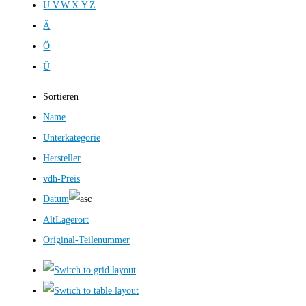
U.V.W.X.Y.Z
Ä
Ö
Ü
Sortieren
Name
Unterkategorie
Hersteller
vdh-Preis
Datum
AltLagerort
Original-Teilenummer