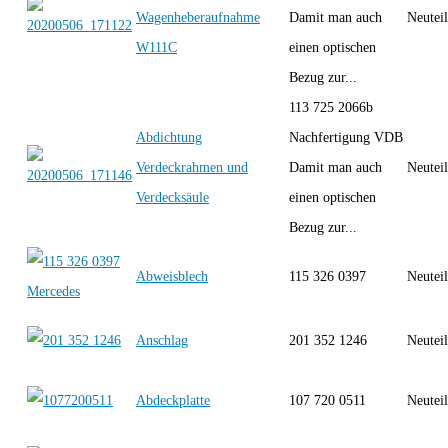
Wagenheberaufnahme
Damit man auch
Neutei
W111C
einen optischen
Bezug zur...
113 725 2066b
Abdichtung
Nachfertigung VDB
Verdeckrahmen und
Damit man auch
Neutei
Verdecksäule
einen optischen
Bezug zur...
Abweisblech
115 326 0397
Neutei
Anschlag
201 352 1246
Neutei
Abdeckplatte
107 720 0511
Neutei