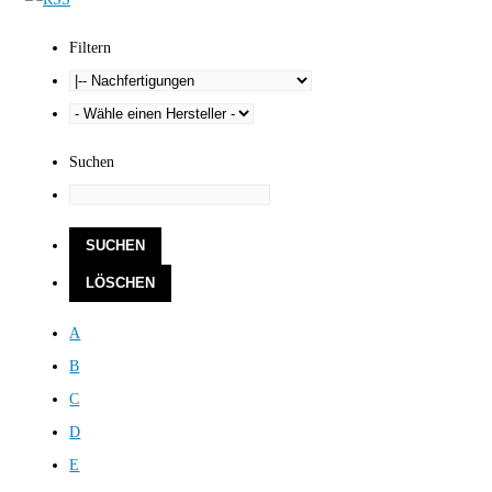
Filtern
Suchen
A
B
C
D
E