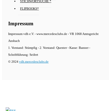
STICHWORTSUCHE *
FLIPBOOKS*
Impressum
Impressum vdh e.V. - www.mercedesclubs.de - VR 1068 Amtsgericht
Ansbach
1. Vorstand: Stümpfig - 2. Vorstand: Quenter - Kasse: Banner -
Schriftführung: Seifert
© 2024
vdh.mercedesclubs.de