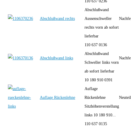
110 637 0236
Abschlußwand
Abschlußwand rechts
Aussenschweller
Nachfe
rechts vorn ab sofort
lieferbar
110 637 0136
Abschlußwand
Abschlußwand links
Nachfe
Schweller links vorn
ab sofort lieferbar
10 180 910 0391
Auflage
Auflage Rückenlehne
Rückenlehne
Neutei
Sitzhöhenverstellung
links 10 180 910...
110 637 0135