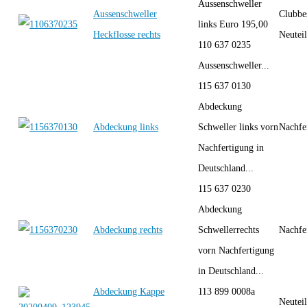
Aussenschweller
Aussenschweller
Clubbe
links Euro 195,00
Heckflosse rechts
Neutei
110 637 0235
Aussenschweller...
115 637 0130
Abdeckung
Abdeckung links
Schweller links vorn
Nachfe
Nachfertigung in
Deutschland...
115 637 0230
Abdeckung
Abdeckung rechts
Schwellerrechts
Nachfe
vorn Nachfertigung
in Deutschland...
Abdeckung Kappe
113 899 0008a
Neutei