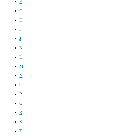
F
G
H
I
J
K
L
M
N
O
P
Q
R
S
T