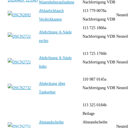
Wagenheberaufnahme
Nachfertigung VDB
Ablaufschlauch
113 779 0078a
Neutei
Verdeckkasten
Nachfertigung VDB
113 725 1866a
Abdichtung A-Säule
Nachfertigung VDB
Neutei
rechts
113 725 1766b
Abdichtung A-Säule
Nachfertigung VDB
Neutei
links
110 987 0145a
Abdeckung über
Nachfertigung VDB
Neutei
Tankgeber
113 325 0184b
Beilage
Abstandscheibe
Abstandscheibe
Neutei