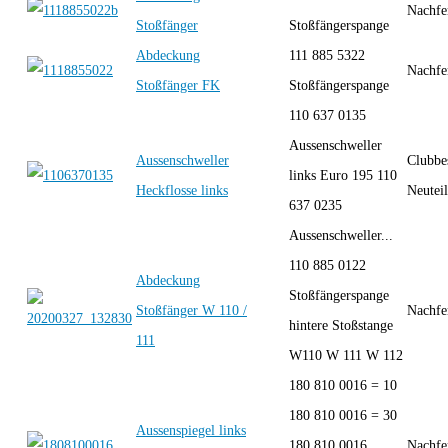
Nachfe
Stoßfänger
Stoßfängerspange
Abdeckung
111 885 5322
Nachfe
Stoßfänger FK
Stoßfängerspange
110 637 0135
Aussenschweller
Aussenschweller
Clubbe
links Euro 195 110
Heckflosse links
Neutei
637 0235
Aussenschweller...
110 885 0122
Abdeckung
Stoßfängerspange
Stoßfänger W 110 /
Nachfe
hintere Stoßstange
111
W110 W 111 W 112
180 810 0016 = 10
180 810 0016 = 30
Aussenspiegel links
180 810 0016
Nachfe