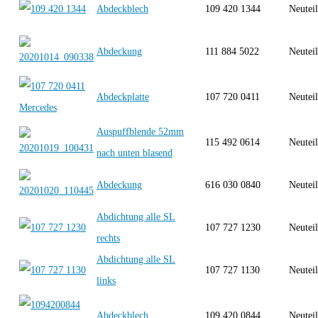
Abdeckblech
109 420 1344
Neutei
Abdeckung
111 884 5022
Neutei
Abdeckplatte
107 720 0411
Neutei
Auspuffblende 52mm
115 492 0614
Neutei
nach unten blasend
Abdeckung
616 030 0840
Neutei
Abdichtung alle SL
107 727 1230
Neutei
rechts
Abdichtung alle SL
107 727 1130
Neutei
links
Abdeckblech
109 420 0844
Neutei