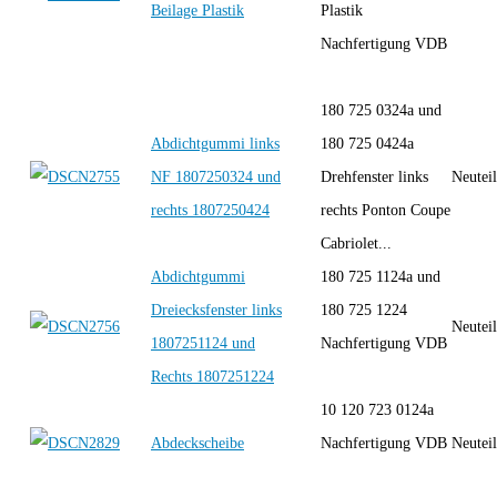
Beilage Plastik
Plastik
Nachfertigung VDB
180 725 0324a und
Abdichtgummi links
180 725 0424a
NF 1807250324 und
Drehfenster links
Neutei
rechts 1807250424
rechts Ponton Coupe
Cabriolet...
Abdichtgummi
180 725 1124a und
Dreiecksfenster links
180 725 1224
Neutei
1807251124 und
Nachfertigung VDB
Rechts 1807251224
10 120 723 0124a
Abdeckscheibe
Nachfertigung VDB
Neutei