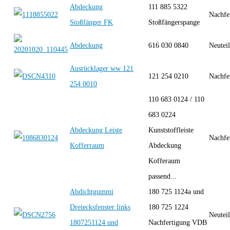
Abdeckung
111 885 5322
Nachfe
Stoßfänger FK
Stoßfängerspange
Abdeckung
616 030 0840
Neutei
Ausrücklager ww 121
121 254 0210
Nachfe
254 0010
110 683 0124 / 110
683 0224
Abdeckung Leiste
Kunststoffleiste
Nachfe
Kofferraum
Abdeckung
Kofferaum
passend...
Abdichtgummi
180 725 1124a und
Dreiecksfenster links
180 725 1224
Neutei
1807251124 und
Nachfertigung VDB