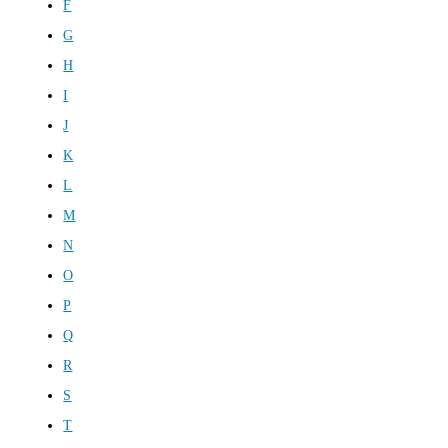
F
G
H
I
J
K
L
M
N
O
P
Q
R
S
T