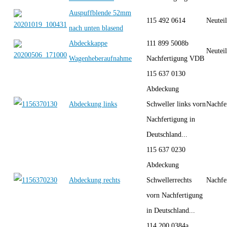
Auspuffblende 52mm
115 492 0614
Neutei
nach unten blasend
Abdeckkappe
111 899 5008b
Neutei
Wagenheberaufnahme
Nachfertigung VDB
115 637 0130
Abdeckung
Abdeckung links
Schweller links vorn
Nachfe
Nachfertigung in
Deutschland...
115 637 0230
Abdeckung
Abdeckung rechts
Schwellerrechts
Nachfe
vorn Nachfertigung
in Deutschland...
114 200 0384a