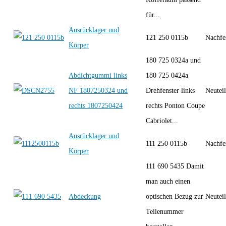
für...
Ausrücklager und
121 250 0115b
Nachfe
Körper
180 725 0324a und
Abdichtgummi links
180 725 0424a
NF 1807250324 und
Drehfenster links
Neutei
rechts 1807250424
rechts Ponton Coupe
Cabriolet...
Ausrücklager und
111 250 0115b
Nachfe
Körper
111 690 5435 Damit
man auch einen
Abdeckung
optischen Bezug zur
Neutei
Teilenummer