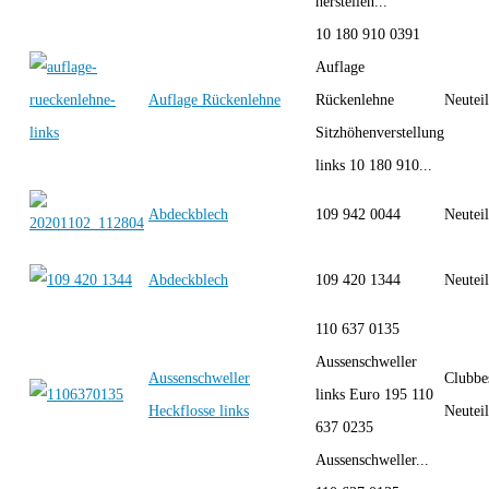
herstellen...
10 180 910 0391
Auflage
Auflage Rückenlehne
Rückenlehne
Neutei
Sitzhöhenverstellung
links 10 180 910...
Abdeckblech
109 942 0044
Neutei
Abdeckblech
109 420 1344
Neutei
110 637 0135
Aussenschweller
Aussenschweller
Clubbe
links Euro 195 110
Heckflosse links
Neutei
637 0235
Aussenschweller...