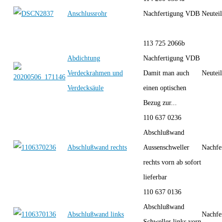
Anschlussrohr
Nachfertigung VDB
Neutei
113 725 2066b
Abdichtung
Nachfertigung VDB
Verdeckrahmen und
Damit man auch
Neutei
Verdecksäule
einen optischen
Bezug zur...
110 637 0236
Abschlußwand
Abschlußwand rechts
Aussenschweller
Nachfe
rechts vorn ab sofort
lieferbar
110 637 0136
Abschlußwand
Abschlußwand links
Nachfe
Schweller links vorn