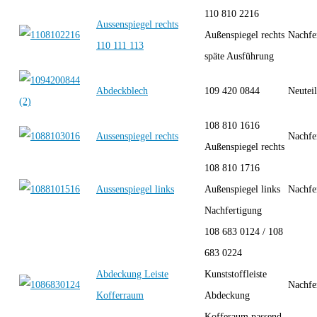
110 810 2216
Aussenspiegel rechts
Außenspiegel rechts
Nachfe
110 111 113
späte Ausführung
Abdeckblech
109 420 0844
Neutei
108 810 1616
Aussenspiegel rechts
Nachfe
Außenspiegel rechts
108 810 1716
Aussenspiegel links
Außenspiegel links
Nachfe
Nachfertigung
108 683 0124 / 108
683 0224
Abdeckung Leiste
Kunststoffleiste
Nachfe
Kofferraum
Abdeckung
Kofferaum passend