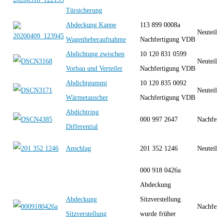
Türsicherung
Abdeckung Kappe
113 899 0008a
Neutei
Wagenheberaufnahme
Nachfertigung VDB
Abdichtung zwischen
10 120 831 0599
Neutei
Vorbau und Verteiler
Nachfertigung VDB
Abdichtgummi
10 120 835 0092
Neutei
Wärmetauscher
Nachfertigung VDB
Abdichtring
000 997 2647
Nachfe
Differential
Anschlag
201 352 1246
Neutei
000 918 0426a
Abdeckung
Abdeckung
Sitzverstellung
Nachfe
Sitzverstellung
wurde früher