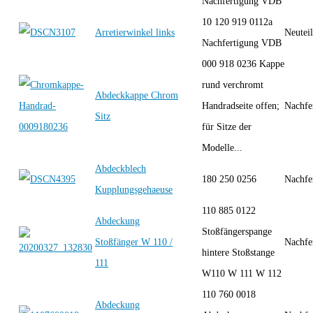
Nachfertigung VDB
10 120 919 0112a
Arretierwinkel links
Neutei
Nachfertigung VDB
000 918 0236 Kappe
rund verchromt
Abdeckkappe Chrom
Handradseite offen;
Nachfe
Sitz
für Sitze der
Modelle...
Abdeckblech
180 250 0256
Nachfe
Kupplungsgehaeuse
110 885 0122
Abdeckung
Stoßfängerspange
Stoßfänger W 110 /
Nachfe
hintere Stoßstange
111
W110 W 111 W 112
110 760 0018
Abdeckung