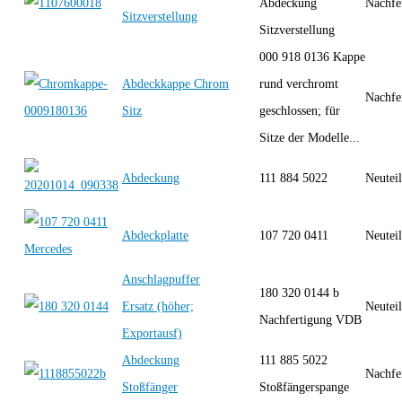
Abdeckung
Nachfe
Sitzverstellung
Sitzverstellung
000 918 0136 Kappe
Abdeckkappe Chrom
rund verchromt
Nachfe
Sitz
geschlossen; für
Sitze der Modelle...
Abdeckung
111 884 5022
Neutei
Abdeckplatte
107 720 0411
Neutei
Anschlagpuffer
180 320 0144 b
Ersatz (höher;
Neutei
Nachfertigung VDB
Exportausf)
Abdeckung
111 885 5022
Nachfe
Stoßfänger
Stoßfängerspange