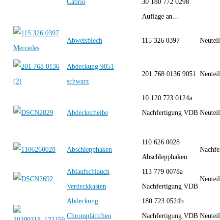
Cabrio
30 180 772 0298
Auflage an...
Abweisblech
115 326 0397
Neutei
Abdeckung 9051
201 768 0136 9051
Neutei
schwarz
10 120 723 0124a
Abdeckscheibe
Nachfertigung VDB
Neutei
110 626 0028
Abschlepphaken
Nachfe
Abschlepphaken
Ablaufschlauch
113 779 0078a
Neutei
Verdeckkasten
Nachfertigung VDB
Abdeckung
180 723 0524b
Chromplättchen
Nachfertigung VDB
Neutei