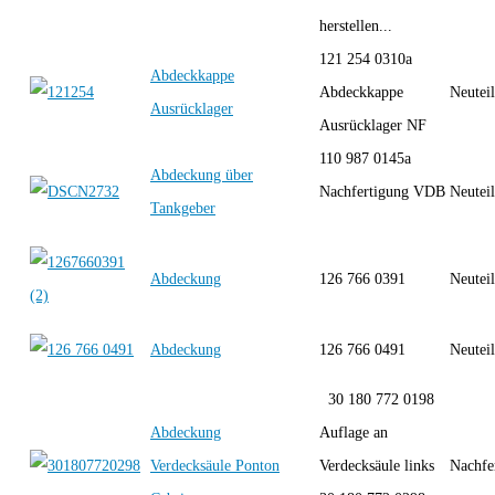
herstellen...
121 254 0310a
Abdeckkappe
Abdeckkappe
Neutei
Ausrücklager
Ausrücklager NF
110 987 0145a
Abdeckung über
Nachfertigung VDB
Neutei
Tankgeber
Abdeckung
126 766 0391
Neutei
Abdeckung
126 766 0491
Neutei
30 180 772 0198
Abdeckung
Auflage an
Verdecksäule Ponton
Verdecksäule links
Nachfe