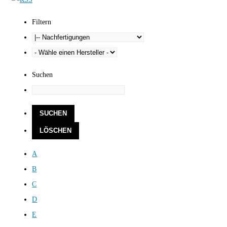
Filtern
Suchen
A
B
C
D
E