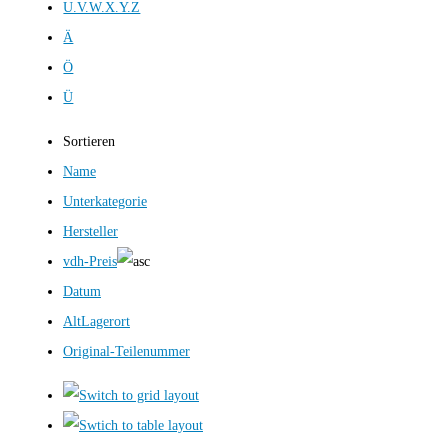
U.V.W.X.Y.Z
Ä
Ö
Ü
Sortieren
Name
Unterkategorie
Hersteller
vdh-Preis
Datum
AltLagerort
Original-Teilenummer