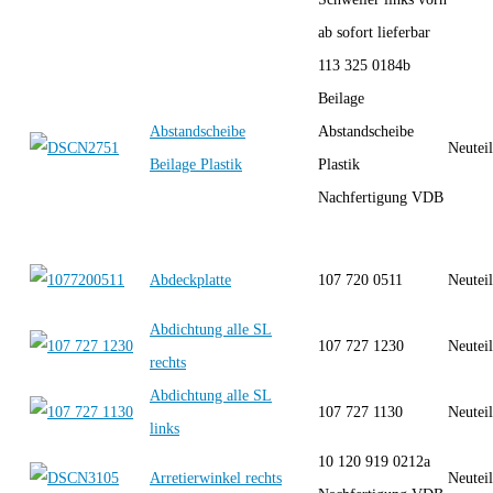
ab sofort lieferbar
113 325 0184b
Beilage
Abstandscheibe
Abstandscheibe
Neutei
Beilage Plastik
Plastik
Nachfertigung VDB
Abdeckplatte
107 720 0511
Neutei
Abdichtung alle SL
107 727 1230
Neutei
rechts
Abdichtung alle SL
107 727 1130
Neutei
links
10 120 919 0212a
Arretierwinkel rechts
Neutei