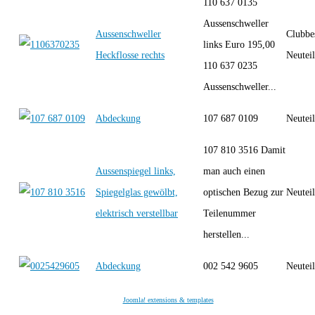
110 637 0135
Aussenschweller
Aussenschweller
Clubbe
links Euro 195,00
Heckflosse rechts
Neutei
110 637 0235
Aussenschweller...
Abdeckung
107 687 0109
Neutei
107 810 3516 Damit
Aussenspiegel links,
man auch einen
Spiegelglas gewölbt,
optischen Bezug zur
Neutei
elektrisch verstellbar
Teilenummer
herstellen...
Abdeckung
002 542 9605
Neutei
Joomla! extensions & templates