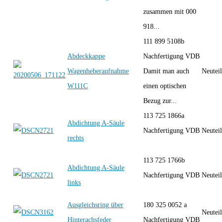
zusammen mit 000
918...
111 899 5108b
Abdeckkappe
Nachfertigung VDB
Wagenheberaufnahme
Damit man auch
Neutei
W111C
einen optischen
Bezug zur...
113 725 1866a
Abdichtung A-Säule
Nachfertigung VDB
Neutei
rechts
113 725 1766b
Abdichtung A-Säule
Nachfertigung VDB
Neutei
links
Ausgleichsring über
180 325 0052 a
Neutei
Hinterachsfeder
Nachfertigung VDB