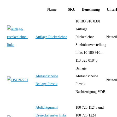
Name
SKU
Benennung
Unterk
10 180 910 0391
Auflage
Auflage Rückenlehne
Rückenlehne
Neutei
Sitzhöhenverstellung
links 10 180 910...
113 325 0184b
Beilage
Abstandscheibe
Abstandscheibe
Neutei
Beilage Plastik
Plastik
Nachfertigung VDB
Abdichtgummi
180 725 1124a und
Dreiecksfenster links
180 725 1224