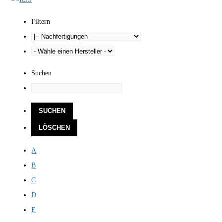
Filtern
Suchen
A
B
C
D
E