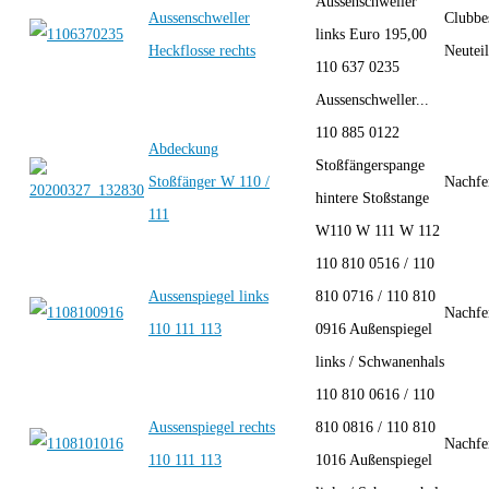
Aussenschweller
Aussenschweller
Clubbe
links Euro 195,00
Heckflosse rechts
Neutei
110 637 0235
Aussenschweller...
110 885 0122
Abdeckung
Stoßfängerspange
Stoßfänger W 110 /
Nachfe
hintere Stoßstange
111
W110 W 111 W 112
110 810 0516 / 110
Aussenspiegel links
810 0716 / 110 810
Nachfe
110 111 113
0916 Außenspiegel
links / Schwanenhals
110 810 0616 / 110
Aussenspiegel rechts
810 0816 / 110 810
Nachfe
110 111 113
1016 Außenspiegel