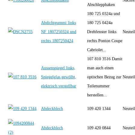
Abschlepphaken
Nachfe
Abschlepphaken
180 725 0324a und
Abdichtgummi links
180 725 0424a
NF 1807250324 und
Drehfenster links
Neutei
rechts 1807250424
rechts Ponton Coupe
Cabriolet...
107 810 3516 Damit
Aussenspiegel links,
man auch einen
Spiegelglas gewölbt,
optischen Bezug zur
Neutei
elektrisch verstellbar
Teilenummer
herstellen...
Abdeckblech
109 420 1344
Neutei
Abdeckblech
109 420 0844
Neutei