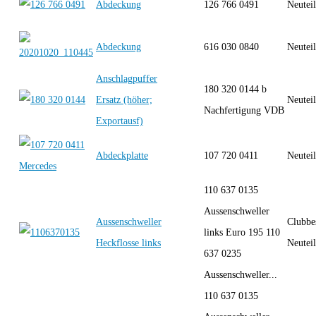
Abdeckung
126 766 0491
Neutei
Abdeckung
616 030 0840
Neutei
Anschlagpuffer
180 320 0144 b
Ersatz (höher;
Neutei
Nachfertigung VDB
Exportausf)
Abdeckplatte
107 720 0411
Neutei
110 637 0135
Aussenschweller
Aussenschweller
Clubbe
links Euro 195 110
Heckflosse links
Neutei
637 0235
Aussenschweller...
110 637 0135