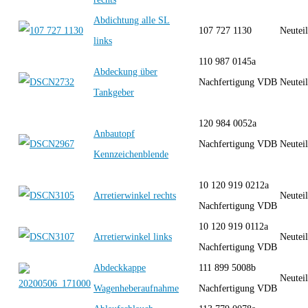
Abdichtung alle SL
107 727 1130
Neutei
links
110 987 0145a
Abdeckung über
Nachfertigung VDB
Neutei
Tankgeber
120 984 0052a
Anbautopf
Nachfertigung VDB
Neutei
Kennzeichenblende
10 120 919 0212a
Arretierwinkel rechts
Neutei
Nachfertigung VDB
10 120 919 0112a
Arretierwinkel links
Neutei
Nachfertigung VDB
Abdeckkappe
111 899 5008b
Neutei
Wagenheberaufnahme
Nachfertigung VDB