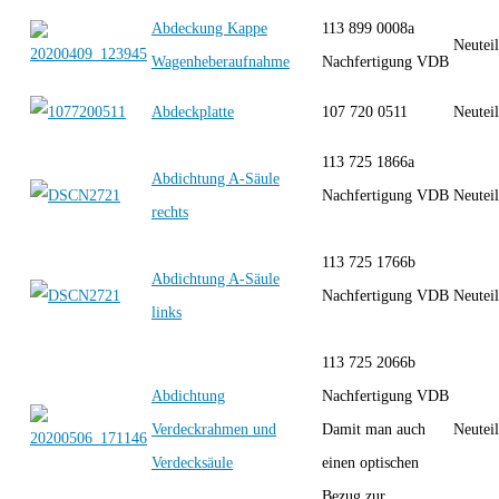
Abdeckung Kappe
113 899 0008a
Neutei
Wagenheberaufnahme
Nachfertigung VDB
Abdeckplatte
107 720 0511
Neutei
113 725 1866a
Abdichtung A-Säule
Nachfertigung VDB
Neutei
rechts
113 725 1766b
Abdichtung A-Säule
Nachfertigung VDB
Neutei
links
113 725 2066b
Abdichtung
Nachfertigung VDB
Verdeckrahmen und
Damit man auch
Neutei
Verdecksäule
einen optischen
Bezug zur...