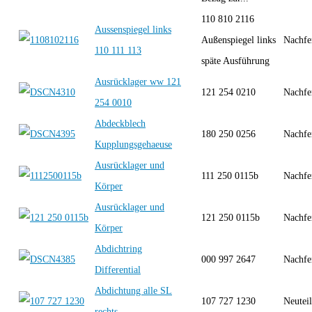
110 810 2116
Aussenspiegel links
Außenspiegel links
Nachfe
110 111 113
späte Ausführung
Ausrücklager ww 121
121 254 0210
Nachfe
254 0010
Abdeckblech
180 250 0256
Nachfe
Kupplungsgehaeuse
Ausrücklager und
111 250 0115b
Nachfe
Körper
Ausrücklager und
121 250 0115b
Nachfe
Körper
Abdichtring
000 997 2647
Nachfe
Differential
Abdichtung alle SL
107 727 1230
Neutei
rechts