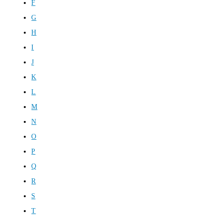
F
G
H
I
J
K
L
M
N
O
P
Q
R
S
T