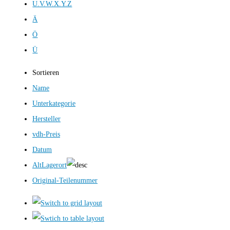
U.V.W.X.Y.Z
Ä
Ö
Ü
Sortieren
Name
Unterkategorie
Hersteller
vdh-Preis
Datum
AltLagerort
Original-Teilenummer