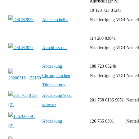
Ausrücklager NF
10 120 723 0124a
Abdeckscheibe
Nachfertigung VDB
Neutei
114 200 0384a
Anschlussrohr
Nachfertigung VDB
Neutei
Abdeckung
180 723 0524b
Chromplättchen
Nachfertigung VDB
Neutei
Türsicherung
Abdeckung 9051
201 768 0136 9051
Neutei
schwarz
Abdeckung
126 766 0391
Neutei