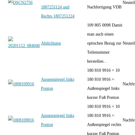
Neutei
1807251124 und
Nachfertigung VDB
Rechts 1807251224
109 805 0098 Damit
man auch einen
Abdichtung
optischen Bezug zur
Neutei
Teilenummer
herstellen...
180 810 9916 = 10
Aussenspiegel links
180 810 9916 =
Nachfe
Ponton
Außenspiegel links
kurzer Fuß Ponton
180 810 9916 = 10
Aussenspiegel links
180 810 9916 =
Nachfe
Ponton
Außenspiegel rechts
kurzer Fuß Ponton