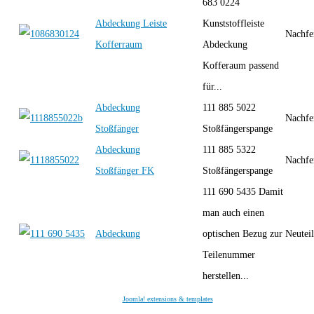
683 0224
Abdeckung Leiste
Kunststoffleiste
Nachfe
Kofferraum
Abdeckung
Kofferaum passend
für...
Abdeckung
111 885 5022
Nachfe
Stoßfänger
Stoßfängerspange
Abdeckung
111 885 5322
Nachfe
Stoßfänger FK
Stoßfängerspange
111 690 5435 Damit
man auch einen
Abdeckung
optischen Bezug zur
Neutei
Teilenummer
herstellen...
Joomla! extensions & templates