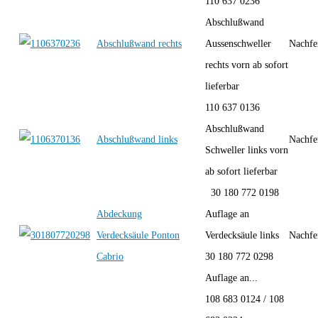
110 637 0236
Abschlußwand
Abschlußwand rechts
Aussenschweller
Nachfe
rechts vorn ab sofort
lieferbar
110 637 0136
Abschlußwand
Abschlußwand links
Nachfe
Schweller links vorn
ab sofort lieferbar
30 180 772 0198
Abdeckung
Auflage an
Verdecksäule Ponton
Verdecksäule links
Nachfe
Cabrio
30 180 772 0298
Auflage an...
108 683 0124 / 108