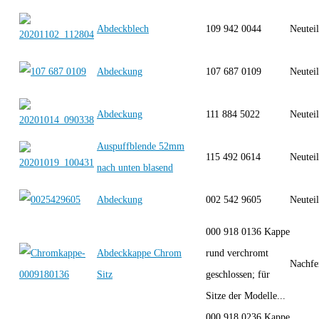
Abdeckblech
109 942 0044
Neutei
Abdeckung
107 687 0109
Neutei
Abdeckung
111 884 5022
Neutei
Auspuffblende 52mm
115 492 0614
Neutei
nach unten blasend
Abdeckung
002 542 9605
Neutei
000 918 0136 Kappe
Abdeckkappe Chrom
rund verchromt
Nachfe
Sitz
geschlossen; für
Sitze der Modelle...
000 918 0236 Kappe