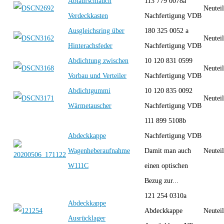
Ablaufschlauch
113 779 0078a
Neutei
Verdeckkasten
Nachfertigung VDB
Ausgleichsring über
180 325 0052 a
Neutei
Hinterachsfeder
Nachfertigung VDB
Abdichtung zwischen
10 120 831 0599
Neutei
Vorbau und Verteiler
Nachfertigung VDB
Abdichtgummi
10 120 835 0092
Neutei
Wärmetauscher
Nachfertigung VDB
111 899 5108b
Abdeckkappe
Nachfertigung VDB
Wagenheberaufnahme
Damit man auch
Neutei
W111C
einen optischen
Bezug zur...
121 254 0310a
Abdeckkappe
Abdeckkappe
Neutei
Ausrücklager