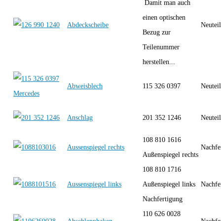
Damit man auch
einen optischen
Abdeckscheibe
Neutei
Bezug zur
Teilenummer
herstellen...
Abweisblech
115 326 0397
Neutei
Anschlag
201 352 1246
Neutei
108 810 1616
Aussenspiegel rechts
Nachfe
Außenspiegel rechts
108 810 1716
Aussenspiegel links
Außenspiegel links
Nachfe
Nachfertigung
110 626 0028