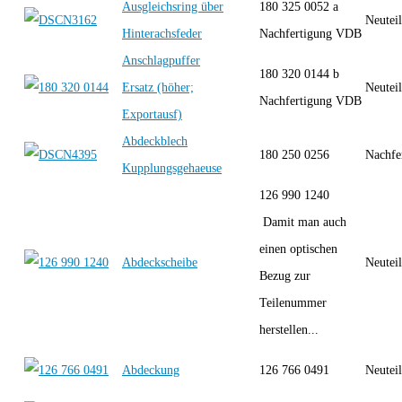
Ausgleichsring über
180 325 0052 a
Neutei
Hinterachsfeder
Nachfertigung VDB
Anschlagpuffer
180 320 0144 b
Ersatz (höher;
Neutei
Nachfertigung VDB
Exportausf)
Abdeckblech
180 250 0256
Nachfe
Kupplungsgehaeuse
126 990 1240
Damit man auch
einen optischen
Abdeckscheibe
Neutei
Bezug zur
Teilenummer
herstellen...
Abdeckung
126 766 0491
Neutei