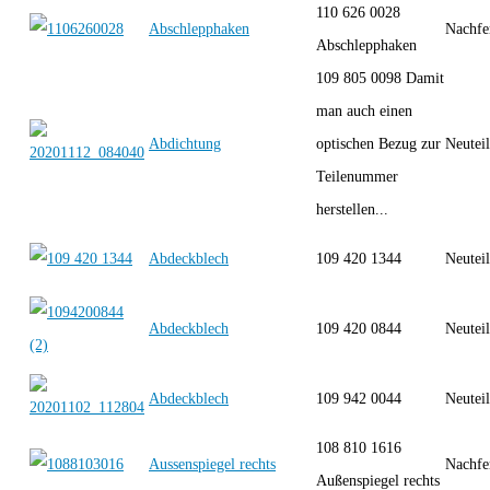
110 626 0028
Abschlepphaken
Nachfe
Abschlepphaken
109 805 0098 Damit
man auch einen
Abdichtung
optischen Bezug zur
Neutei
Teilenummer
herstellen...
Abdeckblech
109 420 1344
Neutei
Abdeckblech
109 420 0844
Neutei
Abdeckblech
109 942 0044
Neutei
108 810 1616
Aussenspiegel rechts
Nachfe
Außenspiegel rechts