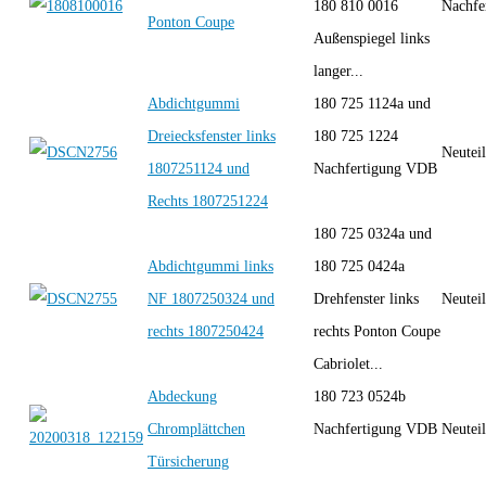
180 810 0016
Nachfe
Ponton Coupe
Außenspiegel links
langer...
Abdichtgummi
180 725 1124a und
Dreiecksfenster links
180 725 1224
Neutei
1807251124 und
Nachfertigung VDB
Rechts 1807251224
180 725 0324a und
Abdichtgummi links
180 725 0424a
NF 1807250324 und
Drehfenster links
Neutei
rechts 1807250424
rechts Ponton Coupe
Cabriolet...
Abdeckung
180 723 0524b
Chromplättchen
Nachfertigung VDB
Neutei
Türsicherung