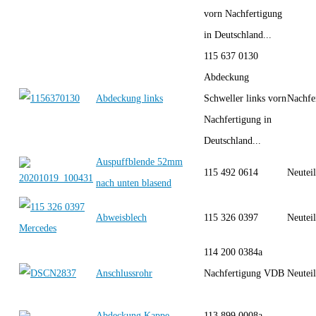
vorn Nachfertigung
in Deutschland...
115 637 0130
Abdeckung
Abdeckung links
Schweller links vorn
Nachfe
Nachfertigung in
Deutschland...
Auspuffblende 52mm
115 492 0614
Neutei
nach unten blasend
Abweisblech
115 326 0397
Neutei
114 200 0384a
Anschlussrohr
Nachfertigung VDB
Neutei
Abdeckung Kappe
113 899 0008a