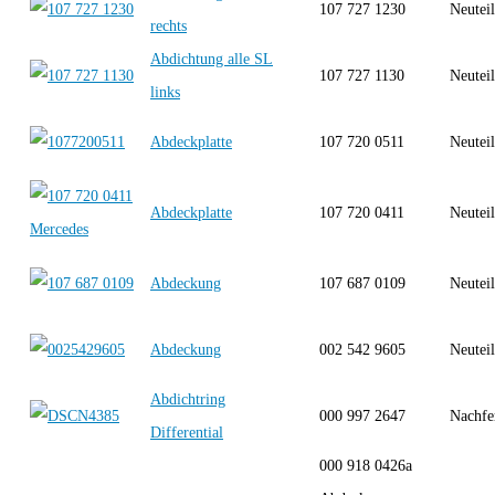
107 727 1230
Neutei
rechts
Abdichtung alle SL
107 727 1130
Neutei
links
Abdeckplatte
107 720 0511
Neutei
Abdeckplatte
107 720 0411
Neutei
Abdeckung
107 687 0109
Neutei
Abdeckung
002 542 9605
Neutei
Abdichtring
000 997 2647
Nachfe
Differential
000 918 0426a