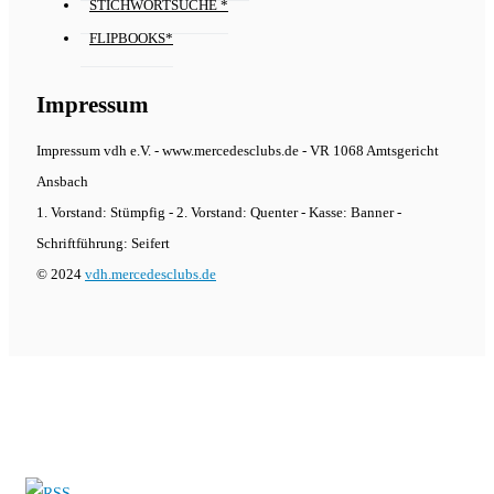
STICHWORTSUCHE *
FLIPBOOKS*
Impressum
Impressum vdh e.V. - www.mercedesclubs.de - VR 1068 Amtsgericht
Ansbach
1. Vorstand: Stümpfig - 2. Vorstand: Quenter - Kasse: Banner -
Schriftführung: Seifert
© 2024
vdh.mercedesclubs.de