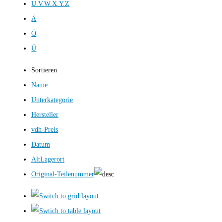
U.V.W.X.Y.Z
Ä
Ö
Ü
Sortieren
Name
Unterkategorie
Hersteller
vdh-Preis
Datum
AltLagerort
Original-Teilenummer