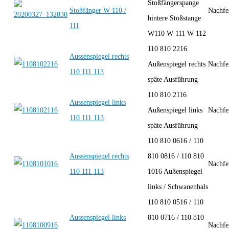
Stoßfängerspange
Stoßfänger W 110 /
Nachfe
hintere Stoßstange
111
W110 W 111 W 112
110 810 2216
Aussenspiegel rechts
Außenspiegel rechts
Nachfe
110 111 113
späte Ausführung
110 810 2116
Aussenspiegel links
Außenspiegel links
Nachfe
110 111 113
späte Ausführung
110 810 0616 / 110
Aussenspiegel rechts
810 0816 / 110 810
Nachfe
110 111 113
1016 Außenspiegel
links / Schwanenhals
110 810 0516 / 110
Aussenspiegel links
810 0716 / 110 810
Nachfe