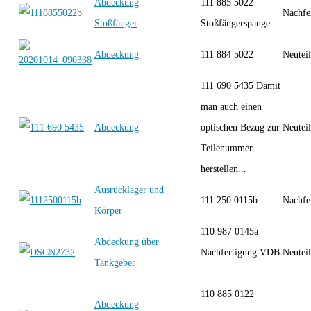
Abdeckung
111 885 5022
Nachfe
Stoßfänger
Stoßfängerspange
Abdeckung
111 884 5022
Neutei
111 690 5435 Damit
man auch einen
Abdeckung
optischen Bezug zur
Neutei
Teilenummer
herstellen...
Ausrücklager und
111 250 0115b
Nachfe
Körper
110 987 0145a
Abdeckung über
Nachfertigung VDB
Neutei
Tankgeber
110 885 0122
Abdeckung