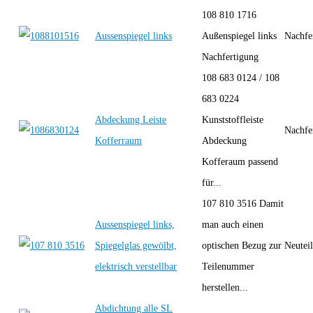
108 810 1716
Aussenspiegel links
Außenspiegel links
Nachfe
Nachfertigung
108 683 0124 / 108
683 0224
Abdeckung Leiste
Kunststoffleiste
Nachfe
Kofferraum
Abdeckung
Kofferaum passend
für...
107 810 3516 Damit
Aussenspiegel links,
man auch einen
Spiegelglas gewölbt,
optischen Bezug zur
Neutei
elektrisch verstellbar
Teilenummer
herstellen...
Abdichtung alle SL