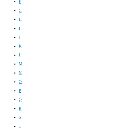
F
G
H
I
J
K
L
M
N
O
P
Q
R
S
T