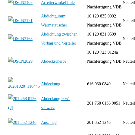
Arretierwinkel links
Neutei
Nachfertigung VDB
Abdichtgummi
10 120 835 0092
Neutei
Wärmetauscher
Nachfertigung VDB
Abdichtung zwischen
10 120 831 0599
Neutei
Vorbau und Verteiler
Nachfertigung VDB
10 120 723 0124a
Abdeckscheibe
Nachfertigung VDB
Neutei
Abdeckung
616 030 0840
Neutei
Abdeckung 9051
201 768 0136 9051
Neutei
schwarz
Anschlag
201 352 1246
Neutei