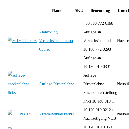
Name
SKU
Benennung
Unterk
30 180 772 0198
Abdeckung
Auflage an
Verdecksäule Ponton
Verdecksäule links
Nachfe
Cabrio
30 180 772 0298
Auflage an...
10 180 910 0391
Auflage
Auflage Rückenlehne
Rückenlehne
Neutei
Sitzhöhenverstellung
links 10 180 910...
10 120 919 0212a
Arretierwinkel rechts
Neutei
Nachfertigung VDB
10 120 919 0112a