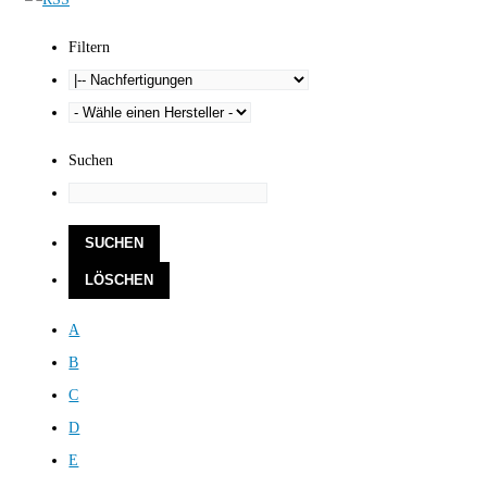
Filtern
Suchen
A
B
C
D
E