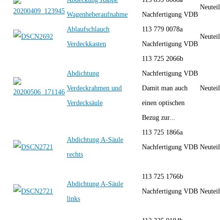
Neutei
Wagenheberaufnahme
Nachfertigung VDB
Ablaufschlauch
113 779 0078a
Neutei
Verdeckkasten
Nachfertigung VDB
113 725 2066b
Abdichtung
Nachfertigung VDB
Verdeckrahmen und
Damit man auch
Neutei
Verdecksäule
einen optischen
Bezug zur...
113 725 1866a
Abdichtung A-Säule
Nachfertigung VDB
Neutei
rechts
113 725 1766b
Abdichtung A-Säule
Nachfertigung VDB
Neutei
links