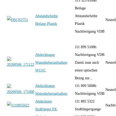
113 325 0184b
Beilage
Abstandscheibe
Abstandscheibe
Neutei
Beilage Plastik
Plastik
Nachfertigung VDB
111 899 5108b
Abdeckkappe
Nachfertigung VDB
Wagenheberaufnahme
Damit man auch
Neutei
W111C
einen optischen
Bezug zur...
Abdeckkappe
111 899 5008b
Neutei
Wagenheberaufnahme
Nachfertigung VDB
Abdeckung
111 885 5322
Nachfe
Stoßfänger FK
Stoßfängerspange