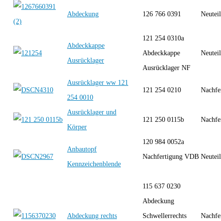
Abdeckung
126 766 0391
Neutei
121 254 0310a
Abdeckkappe
Abdeckkappe
Neutei
Ausrücklager
Ausrücklager NF
Ausrücklager ww 121
121 254 0210
Nachfe
254 0010
Ausrücklager und
121 250 0115b
Nachfe
Körper
120 984 0052a
Anbautopf
Nachfertigung VDB
Neutei
Kennzeichenblende
115 637 0230
Abdeckung
Abdeckung rechts
Schwellerrechts
Nachfe