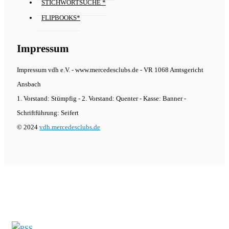
STICHWORTSUCHE *
FLIPBOOKS*
Impressum
Impressum vdh e.V. - www.mercedesclubs.de - VR 1068 Amtsgericht
Ansbach
1. Vorstand: Stümpfig - 2. Vorstand: Quenter - Kasse: Banner -
Schriftführung: Seifert
© 2024
vdh.mercedesclubs.de