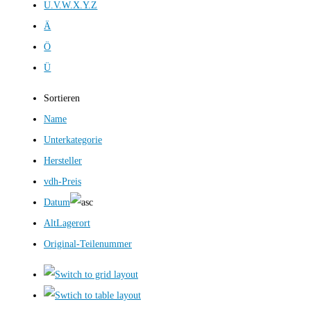
U.V.W.X.Y.Z
Ä
Ö
Ü
Sortieren
Name
Unterkategorie
Hersteller
vdh-Preis
Datum
AltLagerort
Original-Teilenummer