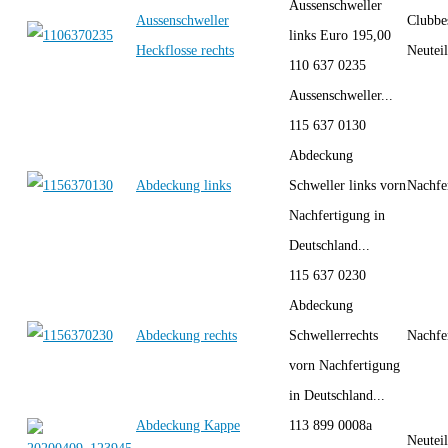
Aussenschweller
Aussenschweller
Clubbe
links Euro 195,00
Heckflosse rechts
Neutei
110 637 0235
Aussenschweller...
115 637 0130
Abdeckung
Abdeckung links
Schweller links vorn
Nachfe
Nachfertigung in
Deutschland...
115 637 0230
Abdeckung
Abdeckung rechts
Schwellerrechts
Nachfe
vorn Nachfertigung
in Deutschland...
Abdeckung Kappe
113 899 0008a
Neutei