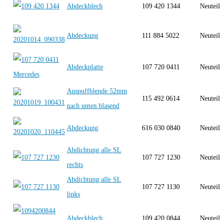
Abdeckblech
109 420 1344
Neutei
Abdeckung
111 884 5022
Neutei
Abdeckplatte
107 720 0411
Neutei
Auspuffblende 52mm
115 492 0614
Neutei
nach unten blasend
Abdeckung
616 030 0840
Neutei
Abdichtung alle SL
107 727 1230
Neutei
rechts
Abdichtung alle SL
107 727 1130
Neutei
links
Abdeckblech
109 420 0844
Neutei