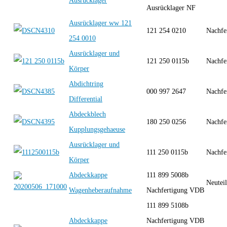
Ausrücklager
Ausrücklager NF
Ausrücklager ww 121
121 254 0210
Nachfe
254 0010
Ausrücklager und
121 250 0115b
Nachfe
Körper
Abdichtring
000 997 2647
Nachfe
Differential
Abdeckblech
180 250 0256
Nachfe
Kupplungsgehaeuse
Ausrücklager und
111 250 0115b
Nachfe
Körper
Abdeckkappe
111 899 5008b
Neutei
Wagenheberaufnahme
Nachfertigung VDB
111 899 5108b
Abdeckkappe
Nachfertigung VDB