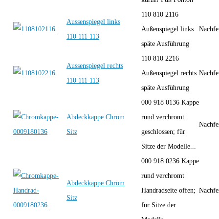
110 810 2116
Aussenspiegel links
Außenspiegel links
Nachfe
110 111 113
späte Ausführung
110 810 2216
Aussenspiegel rechts
Außenspiegel rechts
Nachfe
110 111 113
späte Ausführung
000 918 0136 Kappe
Abdeckkappe Chrom
rund verchromt
Nachfe
Sitz
geschlossen; für
Sitze der Modelle...
000 918 0236 Kappe
rund verchromt
Abdeckkappe Chrom
Handradseite offen;
Nachfe
Sitz
für Sitze der