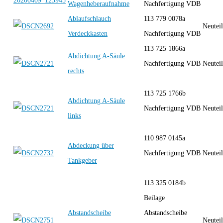
Wagenheberaufnahme
Nachfertigung VDB
Ablaufschlauch
113 779 0078a
Neutei
Verdeckkasten
Nachfertigung VDB
113 725 1866a
Abdichtung A-Säule
Nachfertigung VDB
Neutei
rechts
113 725 1766b
Abdichtung A-Säule
Nachfertigung VDB
Neutei
links
110 987 0145a
Abdeckung über
Nachfertigung VDB
Neutei
Tankgeber
113 325 0184b
Beilage
Abstandscheibe
Abstandscheibe
Neutei