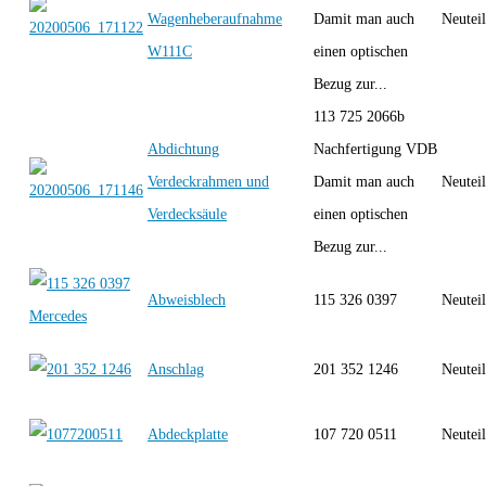
Wagenheberaufnahme
Damit man auch
Neutei
W111C
einen optischen
Bezug zur...
113 725 2066b
Abdichtung
Nachfertigung VDB
Verdeckrahmen und
Damit man auch
Neutei
Verdecksäule
einen optischen
Bezug zur...
Abweisblech
115 326 0397
Neutei
Anschlag
201 352 1246
Neutei
Abdeckplatte
107 720 0511
Neutei