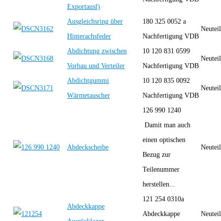
Exportausf)
Ausgleichsring über
180 325 0052 a
Neutei
Hinterachsfeder
Nachfertigung VDB
Abdichtung zwischen
10 120 831 0599
Neutei
Vorbau und Verteiler
Nachfertigung VDB
Abdichtgummi
10 120 835 0092
Neutei
Wärmetauscher
Nachfertigung VDB
126 990 1240
Damit man auch
einen optischen
Abdeckscheibe
Neutei
Bezug zur
Teilenummer
herstellen...
121 254 0310a
Abdeckkappe
Abdeckkappe
Neutei