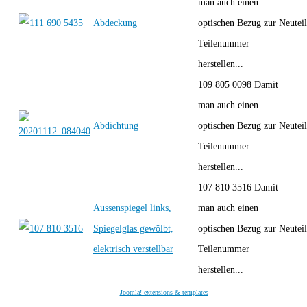
man auch einen
Abdeckung
optischen Bezug zur
Neutei
Teilenummer
herstellen...
109 805 0098 Damit
man auch einen
Abdichtung
optischen Bezug zur
Neutei
Teilenummer
herstellen...
107 810 3516 Damit
Aussenspiegel links,
man auch einen
Spiegelglas gewölbt,
optischen Bezug zur
Neutei
elektrisch verstellbar
Teilenummer
herstellen...
Joomla! extensions & templates