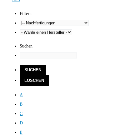
Filtern
Suchen
A
B
C
D
E