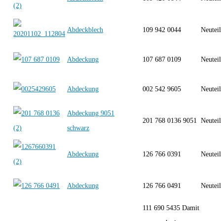
Abdeckblech
109 942 0044
Neutei
Abdeckung
107 687 0109
Neutei
Abdeckung
002 542 9605
Neutei
Abdeckung 9051
201 768 0136 9051
Neutei
schwarz
Abdeckung
126 766 0391
Neutei
Abdeckung
126 766 0491
Neutei
111 690 5435 Damit