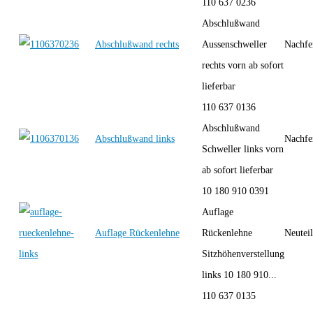
110 637 0236
Abschlußwand
Abschlußwand rechts
Aussenschweller
Nachfe
rechts vorn ab sofort
lieferbar
110 637 0136
Abschlußwand
Abschlußwand links
Nachfe
Schweller links vorn
ab sofort lieferbar
10 180 910 0391
Auflage
Auflage Rückenlehne
Rückenlehne
Neutei
Sitzhöhenverstellung
links 10 180 910...
110 637 0135