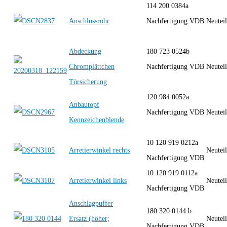
114 200 0384a
Anschlussrohr
Nachfertigung VDB
Neutei
Abdeckung
180 723 0524b
Chromplättchen
Nachfertigung VDB
Neutei
Türsicherung
120 984 0052a
Anbautopf
Nachfertigung VDB
Neutei
Kennzeichenblende
10 120 919 0212a
Arretierwinkel rechts
Neutei
Nachfertigung VDB
10 120 919 0112a
Arretierwinkel links
Neutei
Nachfertigung VDB
Anschlagpuffer
180 320 0144 b
Ersatz (höher;
Neutei
Nachfertigung VDB