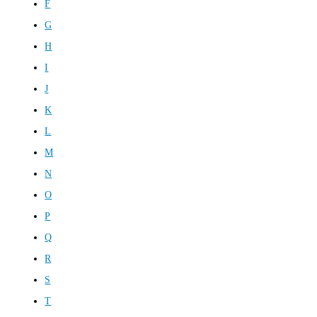
F
G
H
I
J
K
L
M
N
O
P
Q
R
S
T