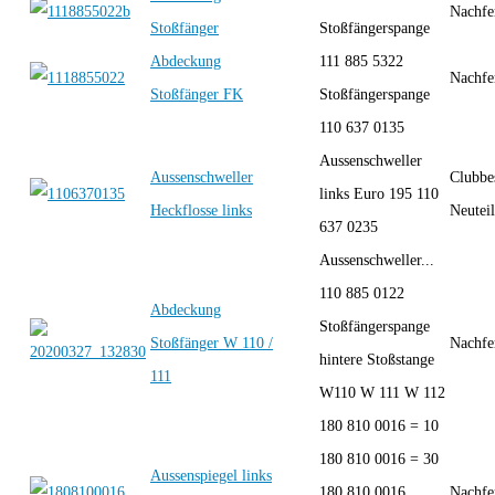
Nachfe
Stoßfänger
Stoßfängerspange
Abdeckung
111 885 5322
Nachfe
Stoßfänger FK
Stoßfängerspange
110 637 0135
Aussenschweller
Aussenschweller
Clubbe
links Euro 195 110
Heckflosse links
Neutei
637 0235
Aussenschweller...
110 885 0122
Abdeckung
Stoßfängerspange
Stoßfänger W 110 /
Nachfe
hintere Stoßstange
111
W110 W 111 W 112
180 810 0016 = 10
180 810 0016 = 30
Aussenspiegel links
180 810 0016
Nachfe