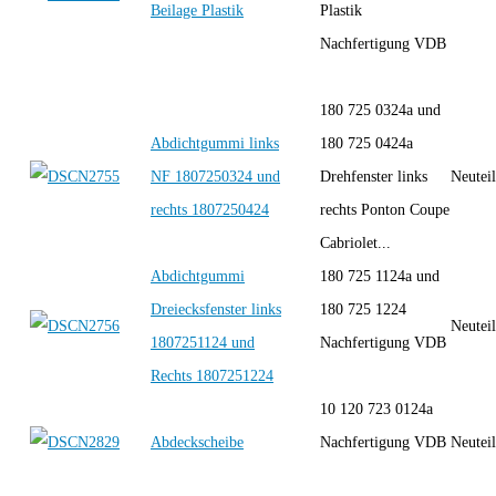
Beilage Plastik
Plastik
Nachfertigung VDB
180 725 0324a und
Abdichtgummi links
180 725 0424a
NF 1807250324 und
Drehfenster links
Neutei
rechts 1807250424
rechts Ponton Coupe
Cabriolet...
Abdichtgummi
180 725 1124a und
Dreiecksfenster links
180 725 1224
Neutei
1807251124 und
Nachfertigung VDB
Rechts 1807251224
10 120 723 0124a
Abdeckscheibe
Nachfertigung VDB
Neutei