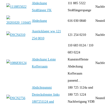
Abdeckung
111 885 5322
Nachfe
Stoßfänger FK
Stoßfängerspange
Abdeckung
616 030 0840
Neutei
Ausrücklager ww 121
121 254 0210
Nachfe
254 0010
110 683 0124 / 110
683 0224
Abdeckung Leiste
Kunststoffleiste
Nachfe
Kofferraum
Abdeckung
Kofferaum
passend...
Abdichtgummi
180 725 1124a und
Dreiecksfenster links
180 725 1224
Neutei
1807251124 und
Nachfertigung VDB