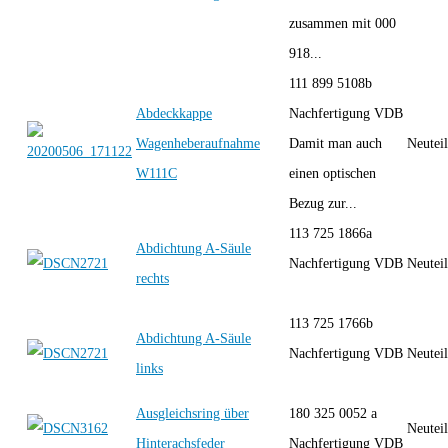
zusammen mit 000
918...
111 899 5108b
Abdeckkappe
Nachfertigung VDB
Wagenheberaufnahme
Damit man auch
Neutei
W111C
einen optischen
Bezug zur...
113 725 1866a
Abdichtung A-Säule
Nachfertigung VDB
Neutei
rechts
113 725 1766b
Abdichtung A-Säule
Nachfertigung VDB
Neutei
links
Ausgleichsring über
180 325 0052 a
Neutei
Hinterachsfeder
Nachfertigung VDB