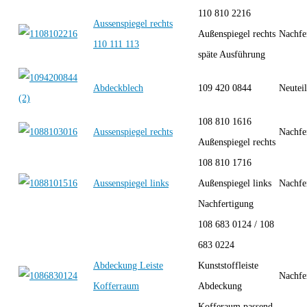
110 810 2216
Aussenspiegel rechts
Außenspiegel rechts
Nachfe
110 111 113
späte Ausführung
Abdeckblech
109 420 0844
Neutei
108 810 1616
Aussenspiegel rechts
Nachfe
Außenspiegel rechts
108 810 1716
Aussenspiegel links
Außenspiegel links
Nachfe
Nachfertigung
108 683 0124 / 108
683 0224
Abdeckung Leiste
Kunststoffleiste
Nachfe
Kofferraum
Abdeckung
Kofferaum passend