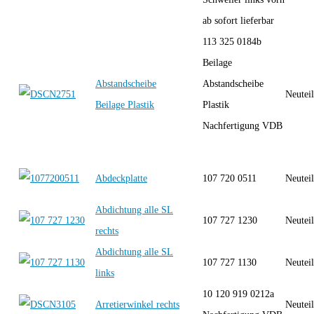
ab sofort lieferbar
113 325 0184b
Beilage
Abstandscheibe
Abstandscheibe
Neutei
Beilage Plastik
Plastik
Nachfertigung VDB
Abdeckplatte
107 720 0511
Neutei
Abdichtung alle SL
107 727 1230
Neutei
rechts
Abdichtung alle SL
107 727 1130
Neutei
links
10 120 919 0212a
Arretierwinkel rechts
Neutei