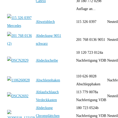
Cabrio
30 180 772 0298
Auflage an...
Abweisblech
115 326 0397
Neutei
Abdeckung 9051
201 768 0136 9051
Neutei
schwarz
10 120 723 0124a
Abdeckscheibe
Nachfertigung VDB
Neutei
110 626 0028
Abschlepphaken
Nachfe
Abschlepphaken
Ablaufschlauch
113 779 0078a
Neutei
Verdeckkasten
Nachfertigung VDB
Abdeckung
180 723 0524b
Chromplättchen
Nachfertigung VDB
Neutei