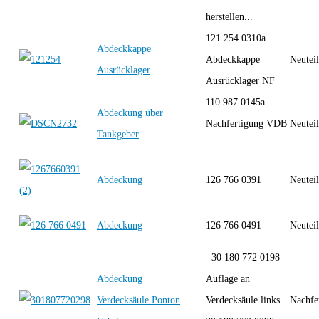
herstellen...
121 254 0310a
Abdeckkappe
Abdeckkappe
Neutei
Ausrücklager
Ausrücklager NF
110 987 0145a
Abdeckung über
Nachfertigung VDB
Neutei
Tankgeber
Abdeckung
126 766 0391
Neutei
Abdeckung
126 766 0491
Neutei
30 180 772 0198
Abdeckung
Auflage an
Verdecksäule Ponton
Verdecksäule links
Nachfe