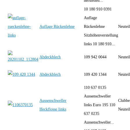
herstellen...
10 180 910 0391
Auflage
Auflage Rückenlehne
Rückenlehne
Neutei
Sitzhöhenverstellung
links 10 180 910...
Abdeckblech
109 942 0044
Neutei
Abdeckblech
109 420 1344
Neutei
110 637 0135
Aussenschweller
Aussenschweller
Clubbe
links Euro 195 110
Heckflosse links
Neutei
637 0235
Aussenschweller...