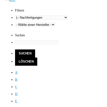
Filtern
Suchen
A
B
C
D
E