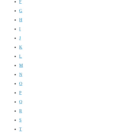
F
G
H
I
J
K
L
M
N
O
P
Q
R
S
T