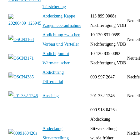
Türsicherung
Abdeckung Kappe
113 899 0008a
Neutei
Wagenheberaufnahme
Nachfertigung VDB
Abdichtung zwischen
10 120 831 0599
Neutei
Vorbau und Verteiler
Nachfertigung VDB
Abdichtgummi
10 120 835 0092
Neutei
Wärmetauscher
Nachfertigung VDB
Abdichtring
000 997 2647
Nachfe
Differential
Anschlag
201 352 1246
Neutei
000 918 0426a
Abdeckung
Abdeckung
Sitzverstellung
Nachfe
Sitzverstellung
wurde früher