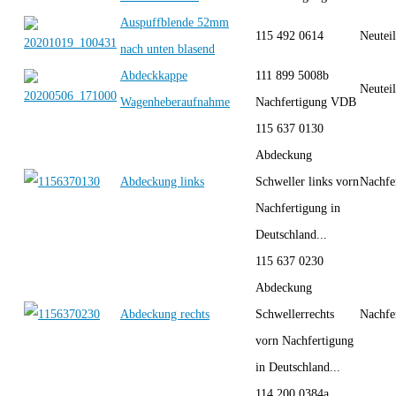
Auspuffblende 52mm
115 492 0614
Neutei
nach unten blasend
Abdeckkappe
111 899 5008b
Neutei
Wagenheberaufnahme
Nachfertigung VDB
115 637 0130
Abdeckung
Abdeckung links
Schweller links vorn
Nachfe
Nachfertigung in
Deutschland...
115 637 0230
Abdeckung
Abdeckung rechts
Schwellerrechts
Nachfe
vorn Nachfertigung
in Deutschland...
114 200 0384a