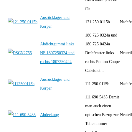
für...
Ausrücklager und
121 250 0115b
Nachfe
Körper
180 725 0324a und
Abdichtgummi links
180 725 0424a
NF 1807250324 und
Drehfenster links
Neutei
rechts 1807250424
rechts Ponton Coupe
Cabriolet...
Ausrücklager und
111 250 0115b
Nachfe
Körper
111 690 5435 Damit
man auch einen
Abdeckung
optischen Bezug zur
Neutei
Teilenummer