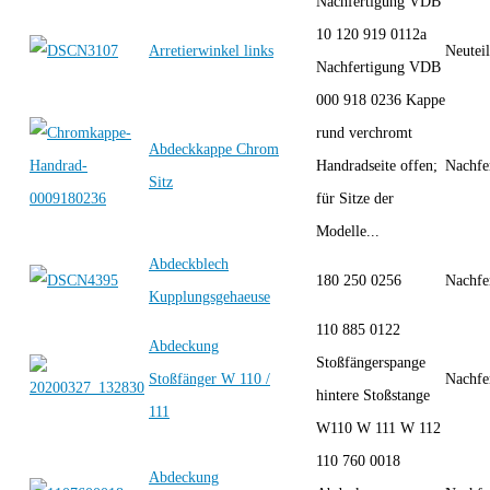
Nachfertigung VDB
10 120 919 0112a
Arretierwinkel links
Neutei
Nachfertigung VDB
000 918 0236 Kappe
rund verchromt
Abdeckkappe Chrom
Handradseite offen;
Nachfe
Sitz
für Sitze der
Modelle...
Abdeckblech
180 250 0256
Nachfe
Kupplungsgehaeuse
110 885 0122
Abdeckung
Stoßfängerspange
Stoßfänger W 110 /
Nachfe
hintere Stoßstange
111
W110 W 111 W 112
110 760 0018
Abdeckung