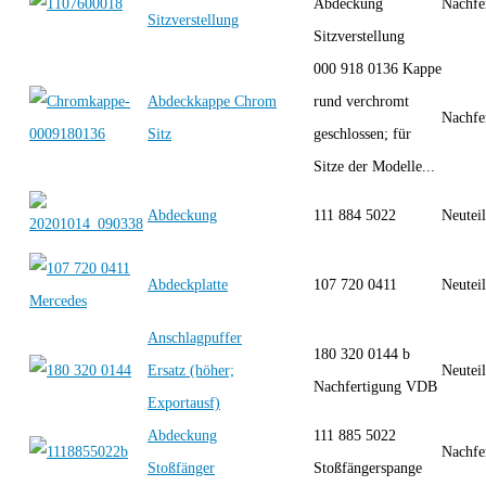
Abdeckung
Nachfe
Sitzverstellung
Sitzverstellung
000 918 0136 Kappe
Abdeckkappe Chrom
rund verchromt
Nachfe
Sitz
geschlossen; für
Sitze der Modelle...
Abdeckung
111 884 5022
Neutei
Abdeckplatte
107 720 0411
Neutei
Anschlagpuffer
180 320 0144 b
Ersatz (höher;
Neutei
Nachfertigung VDB
Exportausf)
Abdeckung
111 885 5022
Nachfe
Stoßfänger
Stoßfängerspange