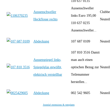
110 637 0135
Aussenschweller
Aussenschweller
Clubbe
links Euro 195,00
Heckflosse rechts
Neutei
110 637 0235
Aussenschweller...
Abdeckung
107 687 0109
Neutei
107 810 3516 Damit
Aussenspiegel links,
man auch einen
Spiegelglas gewölbt,
optischen Bezug zur
Neutei
elektrisch verstellbar
Teilenummer
herstellen...
Abdeckung
002 542 9605
Neutei
Joomla! extensions & templates