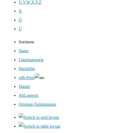
U.V.W.X.Y.Z
Ä
Ö
Ü
Sortieren
Name
Unterkategorie
Hersteller
vdh-Preis
Datum
AltLagerort
Original-Teilenummer