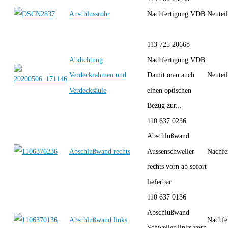
Anschlussrohr
Nachfertigung VDB
Neutei
113 725 2066b
Abdichtung
Nachfertigung VDB
Verdeckrahmen und
Damit man auch
Neutei
Verdecksäule
einen optischen
Bezug zur...
110 637 0236
Abschlußwand
Abschlußwand rechts
Aussenschweller
Nachfe
rechts vorn ab sofort
lieferbar
110 637 0136
Abschlußwand
Abschlußwand links
Nachfe
Schweller links vorn