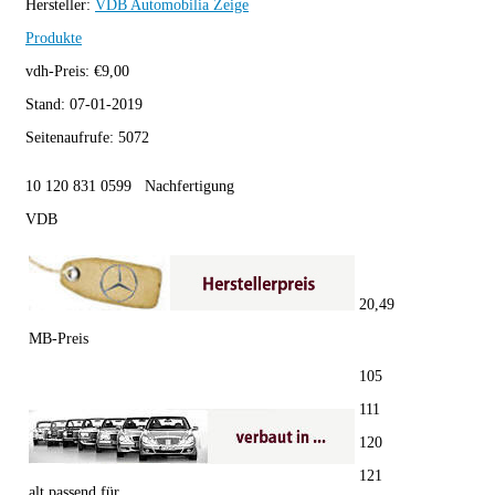
Hersteller:
VDB Automobilia
Zeige
Produkte
vdh-Preis:
€
9,00
Stand:
07-01-2019
Seitenaufrufe:
5072
10 120 831 0599 Nachfertigung
VDB
20,49
MB-Preis
105
111
120
121
alt passend für