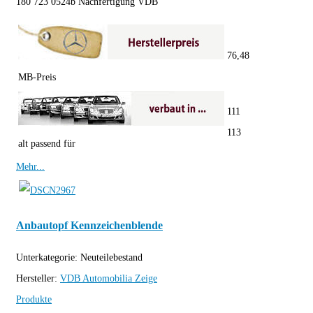
180 723 0524b Nachfertigung VDB
76,48
MB-Preis
111
113
alt passend für
Mehr...
Anbautopf Kennzeichenblende
Unterkategorie:
Neuteilebestand
Hersteller:
VDB Automobilia
Zeige
Produkte