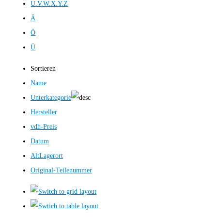
U.V.W.X.Y.Z
Ä
Ö
Ü
Sortieren
Name
Unterkategorie
Hersteller
vdh-Preis
Datum
AltLagerort
Original-Teilenummer