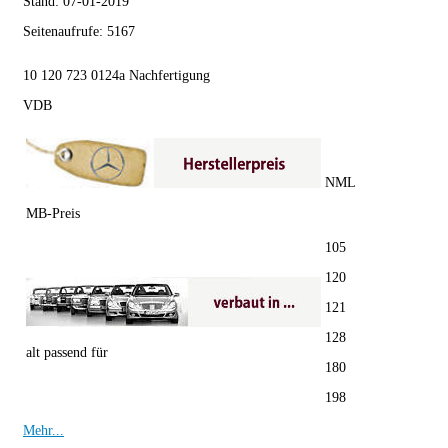
Stand:
07-01-2019
Seitenaufrufe:
5167
10 120 723 0124a Nachfertigung
VDB
NML
MB-Preis
105
120
121
128
alt passend für
180
198
Mehr...