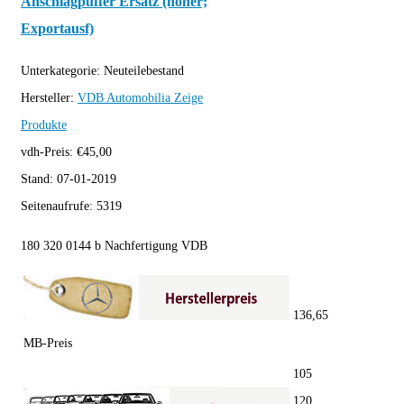
Anschlagpuffer Ersatz (höher;
Exportausf)
Unterkategorie:
Neuteilebestand
Hersteller:
VDB Automobilia
Zeige
Produkte
vdh-Preis:
€
45,00
Stand:
07-01-2019
Seitenaufrufe:
5319
180 320 0144 b Nachfertigung VDB
136,65
MB-Preis
105
120