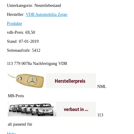
Unterkategorie:
Neuteilebestand
Hersteller:
VDB Automobilia
Zeige
Produkte
vdh-Preis:
€
8,50
Stand:
07-01-2019
Seitenaufrufe:
5412
113 779 0078a Nachfertigung VDB
NML
MB-Preis
113
alt passend für