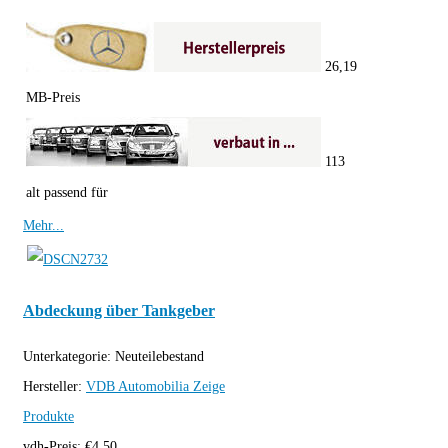
26,19
MB-Preis
113
alt passend für
Mehr...
Abdeckung über Tankgeber
Unterkategorie:
Neuteilebestand
Hersteller:
VDB Automobilia
Zeige
Produkte
vdh-Preis:
€
4,50