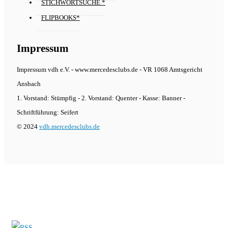
STICHWORTSUCHE *
FLIPBOOKS*
Impressum
Impressum vdh e.V. - www.mercedesclubs.de - VR 1068 Amtsgericht
Ansbach
1. Vorstand: Stümpfig - 2. Vorstand: Quenter - Kasse: Banner -
Schriftführung: Seifert
© 2024
vdh.mercedesclubs.de