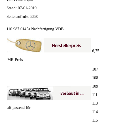
Stand:
07-01-2019
Seitenaufrufe:
5350
110 987 0145a Nachfertigung VDB
6,75
MB-Preis
107
108
109
111
113
alt passend für
114
115