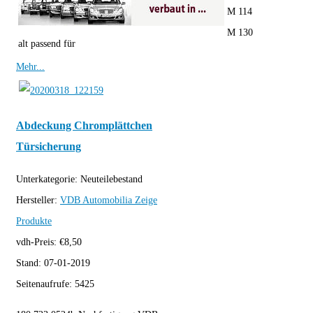
M 114
M 130
alt passend für
Mehr...
Abdeckung Chromplättchen
Türsicherung
Unterkategorie:
Neuteilebestand
Hersteller:
VDB Automobilia
Zeige
Produkte
vdh-Preis:
€
8,50
Stand:
07-01-2019
Seitenaufrufe:
5425