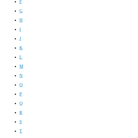
F
G
H
I
J
K
L
M
N
O
P
Q
R
S
T