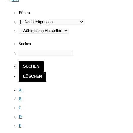
Filtern
Suchen
A
B
C
D
E