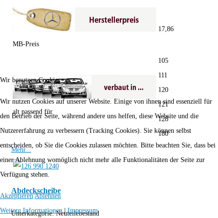
17,86
MB-Preis
105
111
Wir benutzen Cookies
120
Wir nutzen Cookies auf unserer Website. Einige von ihnen sind essenziell für
121
alt passend für
den Betrieb der Seite, während andere uns helfen, diese Website und die
128
Nutzererfahrung zu verbessern (Tracking Cookies). Sie können selbst
180
entscheiden, ob Sie die Cookies zulassen möchten. Bitte beachten Sie, dass bei
Mehr...
einer Ablehnung womöglich nicht mehr alle Funktionalitäten der Seite zur
Verfügung stehen.
Abdeckscheibe
Akzeptieren
Ablehnen
Weitere Informationen
|
Impressum
Unterkategorie:
Neuteilebestand