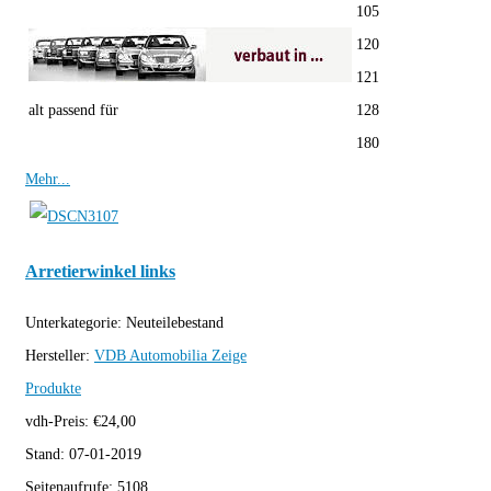
105
120
121
alt passend für
128
180
Mehr...
Arretierwinkel links
Unterkategorie:
Neuteilebestand
Hersteller:
VDB Automobilia
Zeige
Produkte
vdh-Preis:
€
24,00
Stand:
07-01-2019
Seitenaufrufe:
5108