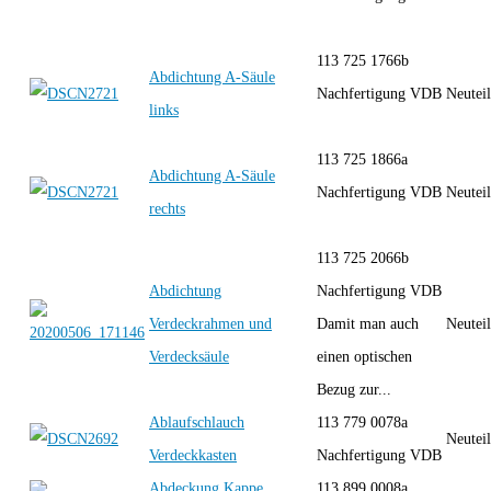
113 725 1766b
Abdichtung A-Säule
Nachfertigung VDB
Neutei
links
113 725 1866a
Abdichtung A-Säule
Nachfertigung VDB
Neutei
rechts
113 725 2066b
Abdichtung
Nachfertigung VDB
Verdeckrahmen und
Damit man auch
Neutei
Verdecksäule
einen optischen
Bezug zur...
Ablaufschlauch
113 779 0078a
Neutei
Verdeckkasten
Nachfertigung VDB
Abdeckung Kappe
113 899 0008a