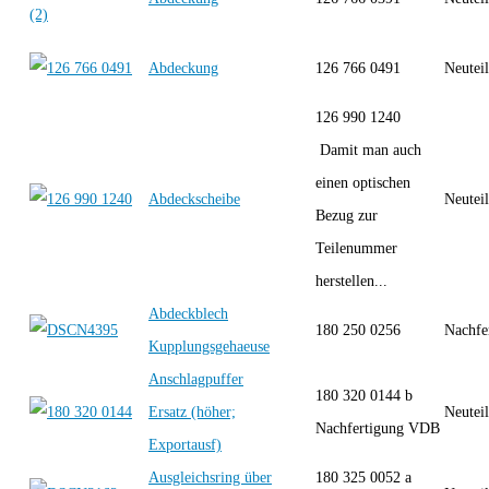
Abdeckung
126 766 0491
Neutei
126 990 1240
Damit man auch
einen optischen
Abdeckscheibe
Neutei
Bezug zur
Teilenummer
herstellen...
Abdeckblech
180 250 0256
Nachfe
Kupplungsgehaeuse
Anschlagpuffer
180 320 0144 b
Ersatz (höher;
Neutei
Nachfertigung VDB
Exportausf)
Ausgleichsring über
180 325 0052 a