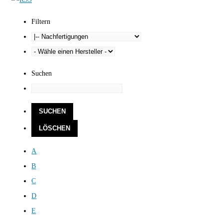
Filtern
Suchen
A
B
C
D
E