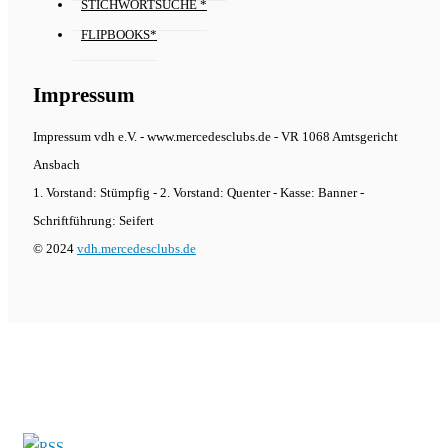
STICHWORTSUCHE *
FLIPBOOKS*
Impressum
Impressum vdh e.V. - www.mercedesclubs.de - VR 1068 Amtsgericht
Ansbach
1. Vorstand: Stümpfig - 2. Vorstand: Quenter - Kasse: Banner -
Schriftführung: Seifert
© 2024
vdh.mercedesclubs.de