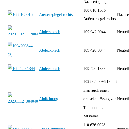
Nachfertigung
108 810 1616
Aussenspiegel rechts
Nachfe
Außenspiegel rechts
Abdeckblech
109 942 0044
Neutei
Abdeckblech
109 420 0844
Neutei
Abdeckblech
109 420 1344
Neutei
109 805 0098 Damit
man auch einen
Abdichtung
optischen Bezug zur
Neutei
Teilenummer
herstellen...
110 626 0028