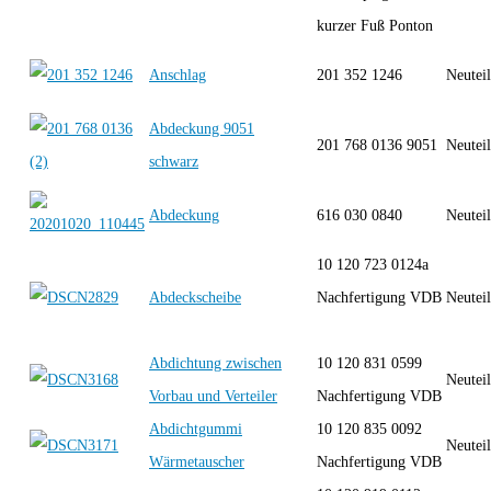
kurzer Fuß Ponton
Anschlag
201 352 1246
Neutei
Abdeckung 9051
201 768 0136 9051
Neutei
schwarz
Abdeckung
616 030 0840
Neutei
10 120 723 0124a
Abdeckscheibe
Nachfertigung VDB
Neutei
Abdichtung zwischen
10 120 831 0599
Neutei
Vorbau und Verteiler
Nachfertigung VDB
Abdichtgummi
10 120 835 0092
Neutei
Wärmetauscher
Nachfertigung VDB