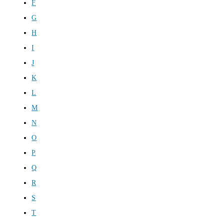
F
G
H
I
J
K
L
M
N
O
P
Q
R
S
T