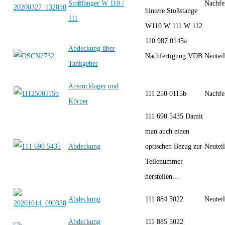
Stoßfänger W 110 /
Nachfe
hintere Stoßstange
111
W110 W 111 W 112
110 987 0145a
Abdeckung über
Nachfertigung VDB
Neutei
Tankgeber
Ausrücklager und
111 250 0115b
Nachfe
Körper
111 690 5435 Damit
man auch einen
Abdeckung
optischen Bezug zur
Neutei
Teilenummer
herstellen...
Abdeckung
111 884 5022
Neutei
Abdeckung
111 885 5022