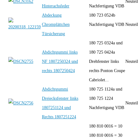
Neutei
Hinterachsfeder
Nachfertigung VDB
Abdeckung
180 723 0524b
Chromplättchen
Nachfertigung VDB
Neutei
Türsicherung
180 725 0324a und
Abdichtgummi links
180 725 0424a
NF 1807250324 und
Drehfenster links
Neutei
rechts 1807250424
rechts Ponton Coupe
Cabriolet...
Abdichtgummi
180 725 1124a und
Dreiecksfenster links
180 725 1224
Neutei
1807251124 und
Nachfertigung VDB
Rechts 1807251224
180 810 0016 = 10
180 810 0016 = 30