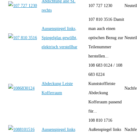
Abdichtung alle SL
107 727 1230
Neutei
rechts
107 810 3516 Damit
Aussenspiegel links,
man auch einen
Spiegelglas gewölbt,
optischen Bezug zur
Neutei
elektrisch verstellbar
Teilenummer
herstellen...
108 683 0124 / 108
683 0224
Abdeckung Leiste
Kunststoffleiste
Nachfe
Kofferraum
Abdeckung
Kofferaum passend
für...
108 810 1716
Aussenspiegel links
Außenspiegel links
Nachfe