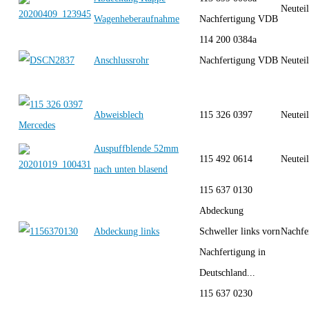
Neutei
Wagenheberaufnahme
Nachfertigung VDB
114 200 0384a
Anschlussrohr
Nachfertigung VDB
Neutei
Abweisblech
115 326 0397
Neutei
Auspuffblende 52mm
115 492 0614
Neutei
nach unten blasend
115 637 0130
Abdeckung
Abdeckung links
Schweller links vorn
Nachfe
Nachfertigung in
Deutschland...
115 637 0230