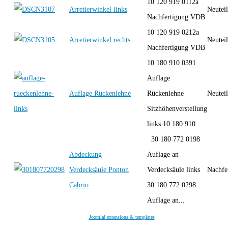
10 120 919 0112a
Arretierwinkel links
Neutei
Nachfertigung VDB
10 120 919 0212a
Arretierwinkel rechts
Neutei
Nachfertigung VDB
10 180 910 0391
Auflage
Auflage Rückenlehne
Rückenlehne
Neutei
Sitzhöhenverstellung
links 10 180 910...
30 180 772 0198
Abdeckung
Auflage an
Verdecksäule Ponton
Verdecksäule links
Nachfe
Cabrio
30 180 772 0298
Auflage an...
Joomla! extensions & templates