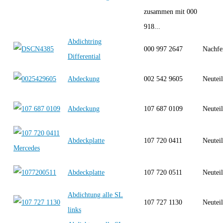
zusammen mit 000
918...
Abdichtring
000 997 2647
Nachfe
Differential
Abdeckung
002 542 9605
Neutei
Abdeckung
107 687 0109
Neutei
Abdeckplatte
107 720 0411
Neutei
Abdeckplatte
107 720 0511
Neutei
Abdichtung alle SL
107 727 1130
Neutei
links