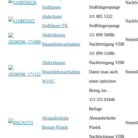
Nachfe
Stoßfänger
Stoßfängerspange
Abdeckung
111 885 5322
Nachfe
Stoßfänger FK
Stoßfängerspange
Abdeckkappe
111 899 5008b
Neutei
Wagenheberaufnahme
Nachfertigung VDB
111 899 5108b
Abdeckkappe
Nachfertigung VDB
Wagenheberaufnahme
Damit man auch
Neutei
W111C
einen optischen
Bezug zur...
113 325 0184b
Beilage
Abstandscheibe
Abstandscheibe
Neutei
Beilage Plastik
Plastik
Nachfertigung VDB