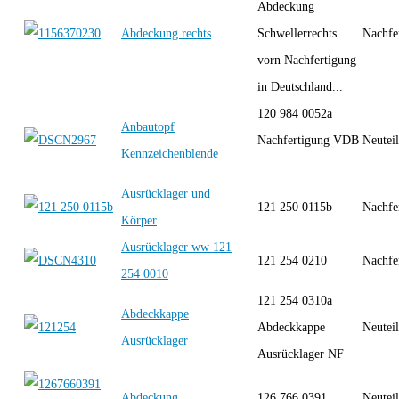
Abdeckung
Abdeckung rechts
Schwellerrechts
Nachfe
vorn Nachfertigung
in Deutschland...
120 984 0052a
Anbautopf
Nachfertigung VDB
Neutei
Kennzeichenblende
Ausrücklager und
121 250 0115b
Nachfe
Körper
Ausrücklager ww 121
121 254 0210
Nachfe
254 0010
121 254 0310a
Abdeckkappe
Abdeckkappe
Neutei
Ausrücklager
Ausrücklager NF
Abdeckung
126 766 0391
Neutei