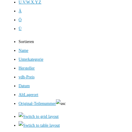
U.V.W.X.Y.Z
Ä
Ö
Ü
Sortieren
Name
Unterkategorie
Hersteller
vdh-Preis
Datum
AltLagerort
Original-Teilenummer