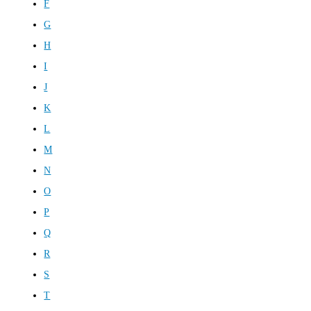
F
G
H
I
J
K
L
M
N
O
P
Q
R
S
T