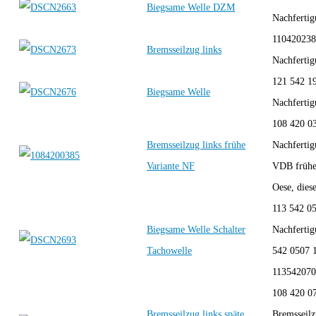
Biegsame Welle DZM
Nachferti
110420238
Bremsseilzug links
Nachferti
121 542 1
Biegsame Welle
Nachferti
108 420 0
Bremsseilzug links frühe
Nachferti
Variante NF
VDB frühe 
Oese, dies
113 542 0
Biegsame Welle Schalter
Nachferti
Tachowelle
542 0507 
11354207
108 420 0
Bremsseilzug links späte
Bremsseilz