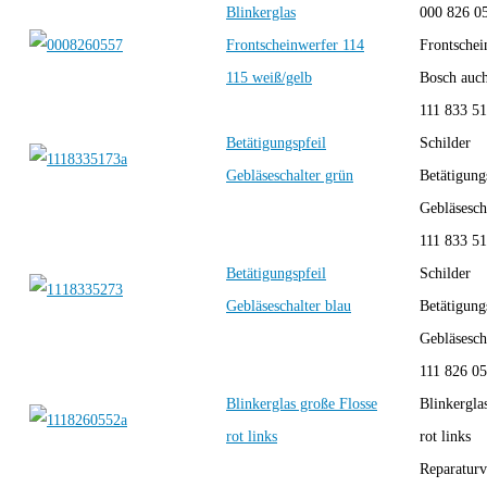
Blinkerglas
000 826 05
Frontscheinwerfer 114
Frontschei
115 weiß/gelb
Bosch auch
111 833 51
Betätigungspfeil
Schilder
Gebläseschalter grün
Betätigung
Gebläsescha
111 833 51
Betätigungspfeil
Schilder
Gebläseschalter blau
Betätigung
Gebläsescha
111 826 0
Blinkerglas große Flosse
Blinkergla
rot links
rot links
Reparaturve