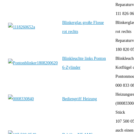
Reparaturve
111 826 0
Blinkerglas große Flosse
Blinkergla
rot rechts
rot rechts
Reparaturve
180 820 0
Blinkleuchte links Ponton
Blinkleucht
6-Zylinder
Kotflügel 
Pontonmode
000 833 08
Heizungsre
Bediengriff Heizung
(000833004
Stück
107 500 0
auch einen