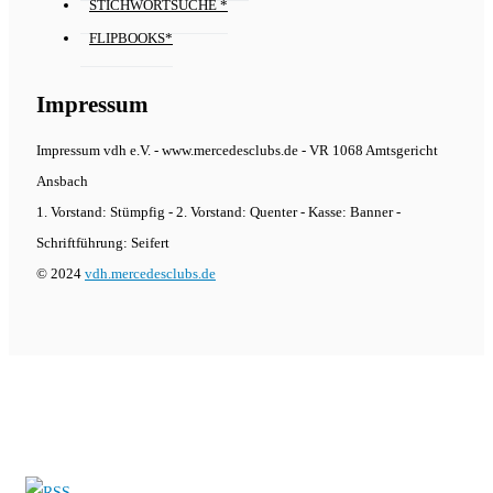
STICHWORTSUCHE *
FLIPBOOKS*
Impressum
Impressum vdh e.V. - www.mercedesclubs.de - VR 1068 Amtsgericht
Ansbach
1. Vorstand: Stümpfig - 2. Vorstand: Quenter - Kasse: Banner -
Schriftführung: Seifert
© 2024
vdh.mercedesclubs.de