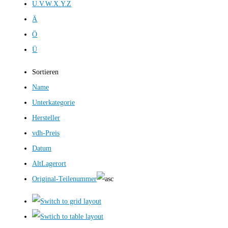
U.V.W.X.Y.Z
Ä
Ö
Ü
Sortieren
Name
Unterkategorie
Hersteller
vdh-Preis
Datum
AltLagerort
Original-Teilenummer