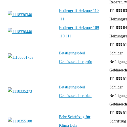
Reparaturve
Bediengriff Heizung 110
111 833 03
111
Heizung
Bediengriff Heizung 109
111 833 04
110 111
Heizung
111 833 51
Betätigungspfeil
Schilder
Gebläseschalter grün
Betätigung
Gebläsescha
111 833 51
Betätigungspfeil
Schilder
Gebläseschalter blau
Betätigung
Gebläsescha
111 835 5
Behr Schriftzug für
Schriftzug
Klima Behr