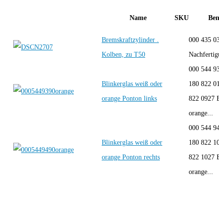
Name
SKU
Be
Bremskraftzylinder .
000 435 0
Kolben, zu T50
Nachfert
000 544 9
Blinkerglas weiß oder
180 822 0
orange Ponton links
822 0927 B
orange...
000 544 9
Blinkerglas weiß oder
180 822 1
orange Ponton rechts
822 1027 B
orange...