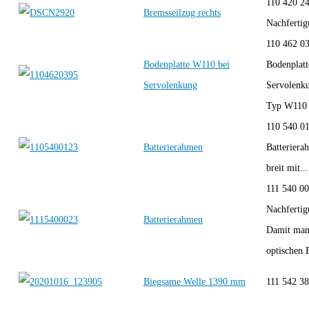
110 420 2
Bremsseilzug rechts
Nachfert
110 462 0
Bodenplatte W110 bei
Bodenplatt
Servolenkung
Servolenk
Typ W110 
110 540 0
Batterierahmen
Batterier
breit mit...
111 540 
Nachferti
Batterierahmen
Damit man
optischen 
Biegsame Welle 1390 mm
111 542 3