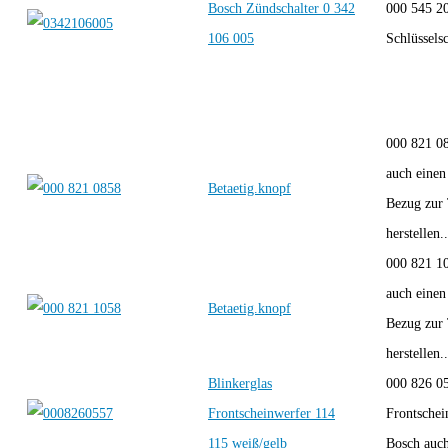
Bosch Zündschalter 0 342
000 545 20
106 005
Schlüsselsc
000 821 0
auch einen
Betaetig.knopf
Bezug zur
herstellen..
000 821 1
auch einen
Betaetig.knopf
Bezug zur
herstellen..
Blinkerglas
000 826 05
Frontscheinwerfer 114
Frontschei
115 weiß/gelb
Bosch auch