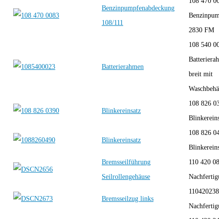
108 470 0
Benzinpumpfenabdeckung
Benzinpum
108/111
2830 FM
108 540 0
Batterier
Batterierahmen
breit mit
Waschbehä
108 826 0
Blinkereinsatz
Blinkereins
108 826 0
Blinkereinsatz
Blinkereins
Bremsseilführung
110 420 0
Seilrollengehäuse
Nachferti
110420238
Bremsseilzug links
Nachferti