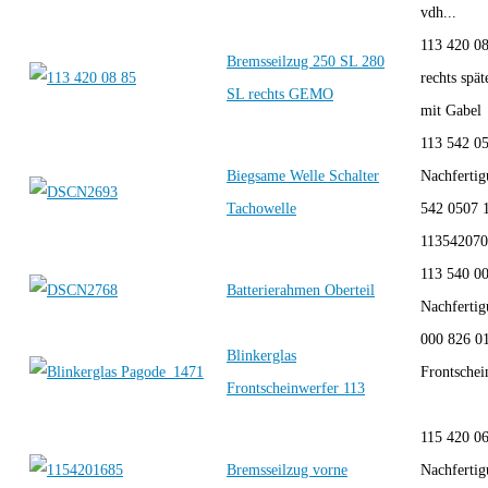
vdh...
113 420 08
Bremsseilzug 250 SL 280
rechts spä
SL rechts GEMO
mit Gabe
113 542 0
Biegsame Welle Schalter
Nachferti
Tachowelle
542 0507 
11354207
113 540 0
Batterierahmen Oberteil
Nachfert
000 826 01
Blinkerglas
Frontschei
Frontscheinwerfer 113
115 420 06
Bremsseilzug vorne
Nachfertig