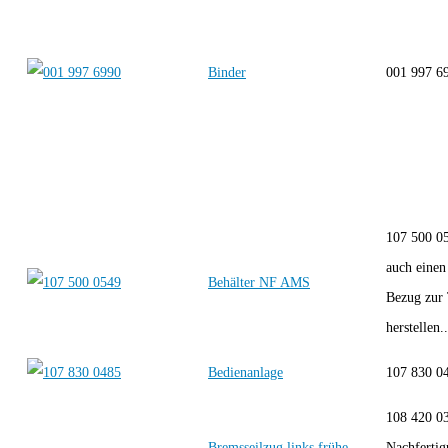
Binder
001 997 
107 500 0
auch einen
Behälter NF AMS
Bezug zur
herstellen..
Bedienanlage
107 830 0
108 420 0
Bremsseilzug links frühe
Nachferti