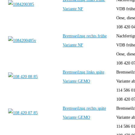
Variante NF
VDB frühe 
Oese, dies
108 420 0
Bremsseilzug rechts frühe
Nachferti
Variante NF
VDB frühe 
Oese, dies
108 420 0
Bremsseilzug links späte
Bremsseilz
Variante GEMO
Variante a
114 586 01
108 420 0
Bremsseilzug rechts späte
Bremsseilz
Variante GEMO
Variante a
114 586 01