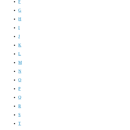
F
G
H
I
J
K
L
M
N
O
P
Q
R
S
T