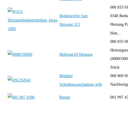
000 833 0
Bediengriffe Satz
0340 Bedie
Heizung 113
Heizung Pa
blau,...
000 833 08
Heizungsre
Bediengriff Heizung
(000833004
Stück
Behälter
000 869 0
Scheibenwaschanlage gelb
Nachferti
Binder
001 997