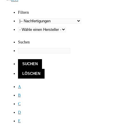
Filtern
Suchen
A
B
C
D
E