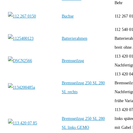
Behr
Buchse
112 267
112 540 0
Batterierahmen
Batterier
breit ohne.
113 420 0
Bremsseilzug
Nachferti
113 420 0
Bremsseilzug 250 SL 280
Bremsseilz
SL rechts
Nachferti
frühe Varia
113 420 07
Bremsseilzug 250 SL 280
links spät
SL links GEMO
mit Gabel 