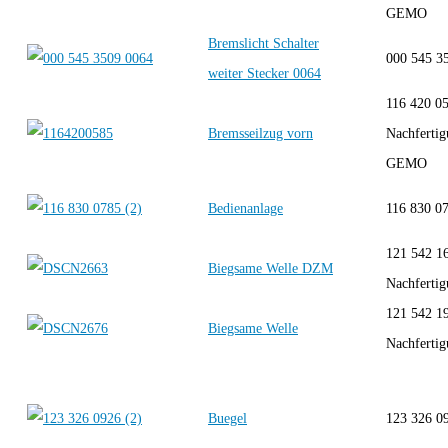
GEMO
Bremslicht Schalter
000 545
weiter Stecker 0064
116 420 05
Bremsseilzug vorn
Nachfertig
GEMO
Bedienanlage
116 830 
121 542 1
Biegsame Welle DZM
Nachferti
121 542 1
Biegsame Welle
Nachferti
Buegel
123 326 0