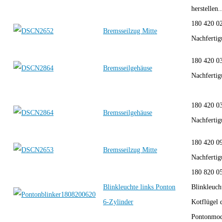
herstellen..
180 420 0
Bremsseilzug Mitte
Nachferti
180 420 0
Bremsseilgehäuse
Nachfert
180 420 0
Bremsseilgehäuse
Nachfert
180 420 0
Bremsseilzug Mitte
Nachferti
180 820 0
Blinkleuchte links Ponton
Blinkleucht
6-Zylinder
Kotflügel 
Pontonmode