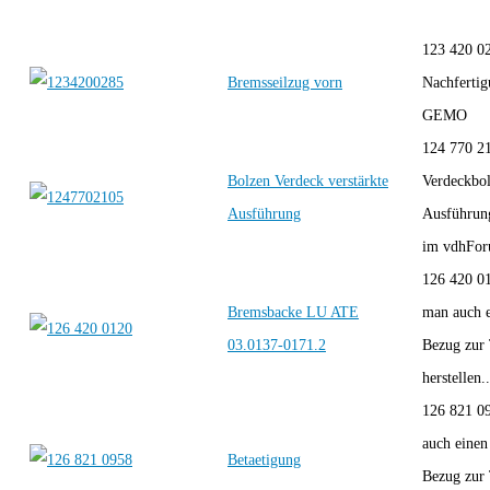
123 420 0
Bremsseilzug vorn
Nachfertig
GEMO
124 770 2
Bolzen Verdeck verstärkte
Verdeckbol
Ausführung
Ausführun
im vdhForu
126 420 0
Bremsbacke LU ATE
man auch e
03.0137-0171.2
Bezug zur
herstellen..
126 821 0
auch einen
Betaetigung
Bezug zur