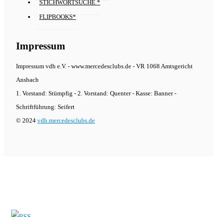
STICHWORTSUCHE *
FLIPBOOKS*
Impressum
Impressum vdh e.V. - www.mercedesclubs.de - VR 1068 Amtsgericht
Ansbach
1. Vorstand: Stümpfig - 2. Vorstand: Quenter - Kasse: Banner -
Schriftführung: Seifert
© 2024
vdh.mercedesclubs.de