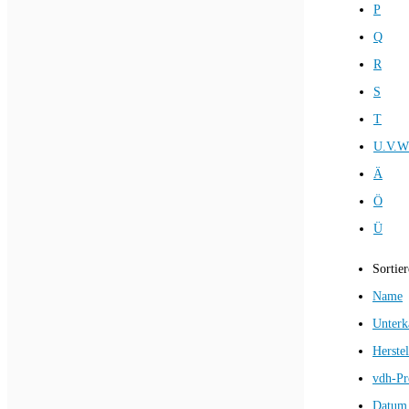
P
Q
R
S
T
U.V.W
Ä
Ö
Ü
Sortie
Name
Unterk
Herstel
vdh-Pr
Datum