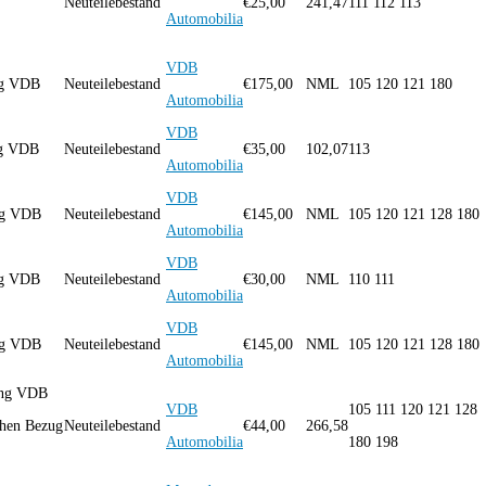
Neuteilebestand
€
25,00
241,47
111 112 113
Automobilia
VDB
ung VDB
Neuteilebestand
€
175,00
NML
105 120 121 180
Automobilia
VDB
ung VDB
Neuteilebestand
€
35,00
102,07
113
Automobilia
VDB
ung VDB
Neuteilebestand
€
145,00
NML
105 120 121 128 180
Automobilia
VDB
ung VDB
Neuteilebestand
€
30,00
NML
110 111
Automobilia
VDB
ung VDB
Neuteilebestand
€
145,00
NML
105 120 121 128 180
Automobilia
ung VDB
VDB
105 111 120 121 128
chen Bezug
Neuteilebestand
€
44,00
266,58
Automobilia
180 198