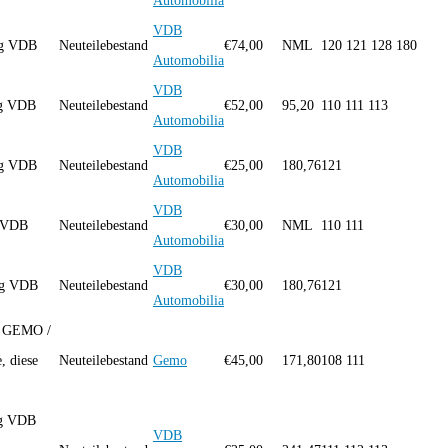
Automobilia
VDB
ng VDB
Neuteilebestand
€
74,00
NML
120 121 128 180
Automobilia
VDB
ng VDB
Neuteilebestand
€
52,00
95,20
110 111 113
Automobilia
VDB
ng VDB
Neuteilebestand
€
25,00
180,76
121
Automobilia
VDB
g VDB
Neuteilebestand
€
30,00
NML
110 111
Automobilia
VDB
ng VDB
Neuteilebestand
€
30,00
180,76
121
Automobilia
g GEMO /
, diese
Neuteilebestand
Gemo
€
45,00
171,80
108 111
ng VDB
VDB