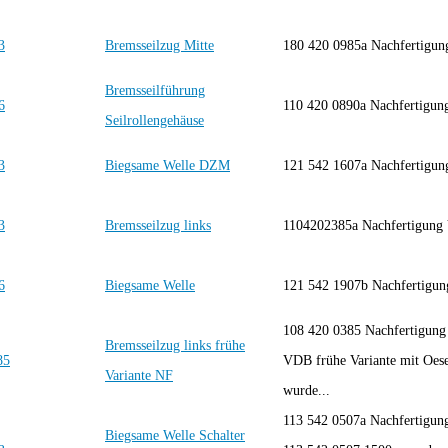
Bremsseilzug Mitte
180 420 0985a Nachfertigu
Bremsseilführung
110 420 0890a Nachfertigu
Seilrollengehäuse
Biegsame Welle DZM
121 542 1607a Nachfertigu
Bremsseilzug links
1104202385a Nachfertigun
Biegsame Welle
121 542 1907b Nachfertigu
108 420 0385 Nachfertigun
Bremsseilzug links frühe
VDB frühe Variante mit Oese
Variante NF
wurde...
113 542 0507a Nachfertigu
Biegsame Welle Schalter