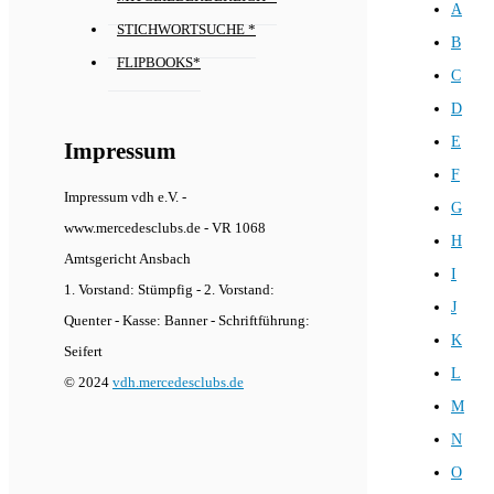
A
STICHWORTSUCHE *
B
FLIPBOOKS*
C
D
E
Impressum
F
Impressum vdh e.V. -
G
www.mercedesclubs.de - VR 1068
H
Amtsgericht Ansbach
I
1. Vorstand: Stümpfig - 2. Vorstand:
J
Quenter - Kasse: Banner - Schriftführung:
K
Seifert
L
© 2024
vdh.mercedesclubs.de
M
N
O