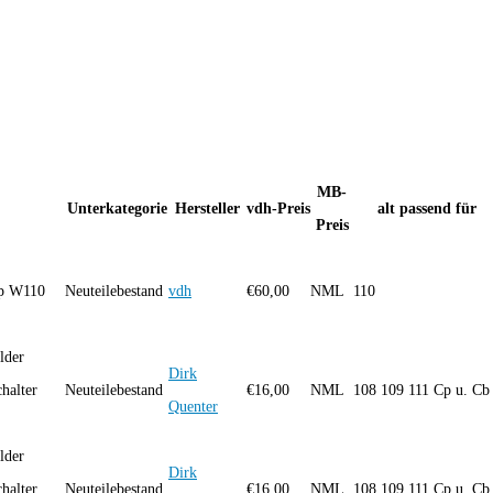
MB-
Unterkategorie
Hersteller
vdh-Preis
alt passend für
Preis
yp W110
Neuteilebestand
vdh
€
60,00
NML
110
lder
Dirk
halter
Neuteilebestand
€
16,00
NML
108 109 111 Cp u. Cb
Quenter
lder
Dirk
halter
Neuteilebestand
€
16,00
NML
108 109 111 Cp u. Cb