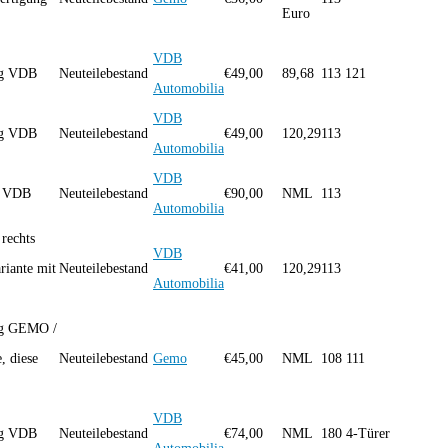
Euro
VDB
ng VDB
Neuteilebestand
€
49,00
89,68
113 121
Automobilia
VDB
ng VDB
Neuteilebestand
€
49,00
120,29
113
Automobilia
VDB
g VDB
Neuteilebestand
€
90,00
NML
113
Automobilia
rechts
VDB
riante mit
Neuteilebestand
€
41,00
120,29
113
Automobilia
ng GEMO /
, diese
Neuteilebestand
Gemo
€
45,00
NML
108 111
VDB
ng VDB
Neuteilebestand
€
74,00
NML
180 4-Türer