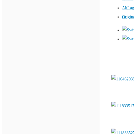
AltLag
Origin