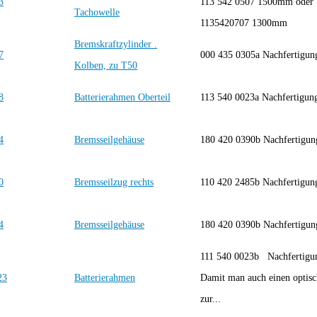
113 542 0507 1500mm oder
Tachowelle
1135420707 1300mm
Bremskraftzylinder .
000 435 0305a Nachfertig
Kolben, zu T50
Batterierahmen Oberteil
113 540 0023a Nachfertig
Bremsseilgehäuse
180 420 0390b Nachfertig
Bremsseilzug rechts
110 420 2485b Nachfertig
Bremsseilgehäuse
180 420 0390b Nachfertig
111 540 0023b Nachfertig
Batterierahmen
Damit man auch einen optis
zur...