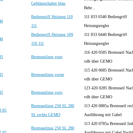
Gebläseschalter blau
Behr...
Bediengriff Heizung 110
111 833 0340 Bediengriff
111
Heizungsregler
Bediengriff Heizung 109
111 833 0440 Bediengriff
110 111
Heizungsregler
116 420 0585 Bremsseil Nac
Bremsseilzug vorn
vdh über GEMO
115 420 0685 Bremsseil Nac
Bremsseilzug vorne
vdh über GEMO
123 420 0285 Bremsseil Nac
Bremsseilzug vorn
vdh über GEMO
Bremsseilzug 250 SL 280
113 420 0885a Bremsseil rech
SL rechts GEMO
Ausführung mit Gabel
113 420 0785a Bremsseil link
Bremsseilzug 250 SL 280
Ausführung mit Gabel Nachf