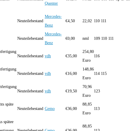
Quenter
Mercedes-
Neuteilebestand
€
4,50
22,02
110 111
Benz
Mercedes-
Neuteilebestand
€
0,00
nml
109 110 111
Benz
hfertigung
254,80
Neuteilebestand
vdh
€
35,00
116
Euro
hfertigung
148,86
Neuteilebestand
vdh
€
16,00
114 115
Euro
hfertigung
70,96
Neuteilebestand
vdh
€
19,50
123
Euro
ts späte
88,85
Neuteilebestand
Gemo
€
36,00
113
Euro
s spätee
88,85
ertigung
Neuteilebestand
Gemo
€
36,00
113