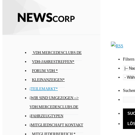
VDH.MERCEDESCLUBS.DE
Filtern
VDH-JAHRESTREFFEN*
FORUM VDH *
KLEINANZEIGEN*
TEILEMARKT*
Suche
WIR SIND UMGEZOGEN -->
VDH.MERCEDESCLUBS.DE
FAHRZEUGTYPEN
MITGLIEDSCHAFT KONTAKT
MITGLIEDERBEREICH *