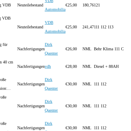
VDB
ng VDB
Neuteilebestand
€
25,00
180,76
121
Automobilia
ng VDB
VDB
Neuteilebestand
€
25,00
241,47
111 112 113
Automobilia
g für
Dirk
Nachfertigungen
€
26,00
NML
Behr Klima 111 C
Quenter
en 40 cm
Nachfertigungen
vdh
€
28,00
NML
Diesel + 88AH
roße
Dirk
Nachfertigungen
€
30,00
NML
111 112
ion:...
Quenter
roße
Dirk
Nachfertigungen
€
30,00
NML
111 112
Quenter
roße
Dirk
Nachfertigungen
€
30,00
NML
111 112