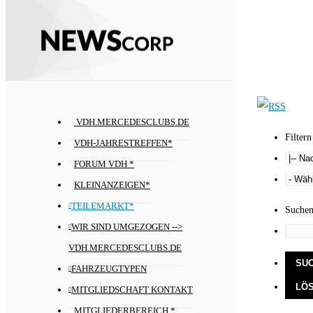
VDH.MERCEDESCLUBS.DE
Filtern
VDH-JAHRESTREFFEN*
FORUM VDH *
KLEINANZEIGEN*
TEILEMARKT*
Suche
WIR SIND UMGEZOGEN -->
VDH.MERCEDESCLUBS.DE
FAHRZEUGTYPEN
MITGLIEDSCHAFT KONTAKT
MITGLIEDERBEREICH *