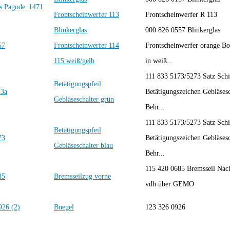
Frontscheinwerfer 113
Frontscheinwerfer R 113
Blinkerglas
000 826 0557 Blinkerglas
Frontscheinwerfer 114
Frontscheinwerfer orange Bo
115 weiß/gelb
in weiß...
111 833 5173/5273 Satz Schi
Betätigungspfeil
Betätigungszeichen Gebläsesc
Gebläseschalter grün
Behr...
111 833 5173/5273 Satz Schi
Betätigungspfeil
Betätigungszeichen Gebläsesc
Gebläseschalter blau
Behr...
115 420 0685 Bremsseil Nac
Bremsseilzug vorne
vdh über GEMO
Buegel
123 326 0926