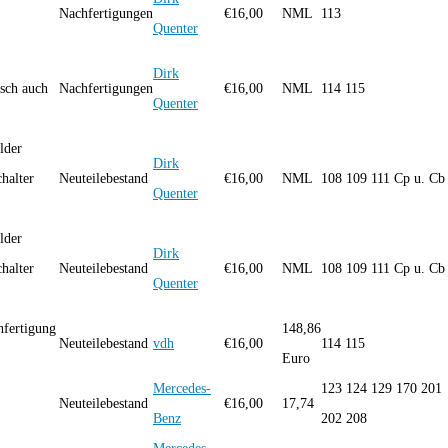
Nachfertigungen
€
16,00
NML
113
Quenter
Dirk
sch auch
Nachfertigungen
€
16,00
NML
114 115
Quenter
lder
Dirk
halter
Neuteilebestand
€
16,00
NML
108 109 111 Cp u. Cb
Quenter
lder
Dirk
halter
Neuteilebestand
€
16,00
NML
108 109 111 Cp u. Cb
Quenter
hfertigung
148,86
Neuteilebestand
vdh
€
16,00
114 115
Euro
Mercedes-
123 124 129 170 201
Neuteilebestand
€
16,00
17,74
Benz
202 208