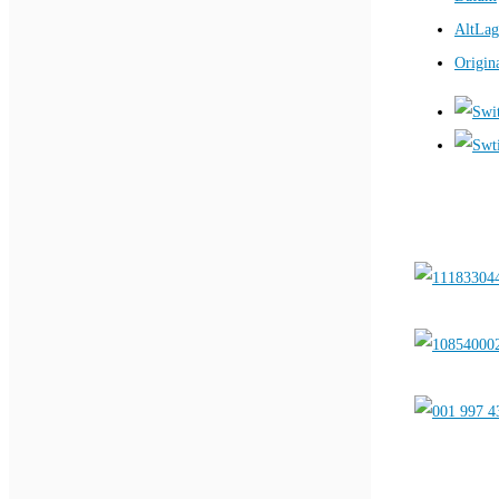
AltLag
Origin