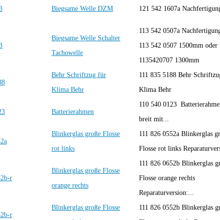
Biegsame Welle DZM
121 542 1607a Nachfertigu
113 542 0507a Nachfertigu
Biegsame Welle Schalter
113 542 0507 1500mm oder
Tachowelle
1135420707 1300mm
Behr Schriftzug für
111 835 5188 Behr Schriftzu
Klima Behr
Klima Behr
110 540 0123 Batterierahm
Batterierahmen
breit mit...
Blinkerglas große Flosse
111 826 0552a Blinkerglas g
rot links
Flosse rot links Reparaturvers
111 826 0652b Blinkerglas g
Blinkerglas große Flosse
Flosse orange rechts
orange rechts
Reparaturversion:...
Blinkerglas große Flosse
111 826 0552b Blinkerglas g