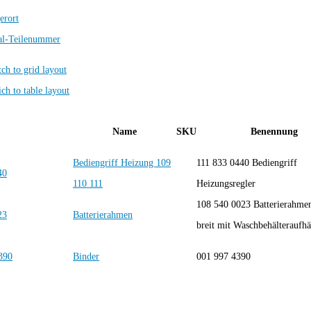
erort
al-Teilenummer
Name
SKU
Benennung
Bediengriff Heizung 109
111 833 0440 Bediengriff
110 111
Heizungsregler
108 540 0023 Batterierahme
Batterierahmen
breit mit Waschbehälteraufh
Binder
001 997 4390