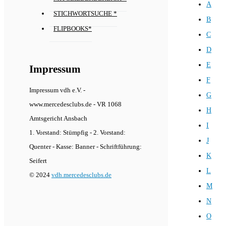
A
STICHWORTSUCHE *
B
FLIPBOOKS*
C
D
E
Impressum
F
Impressum vdh e.V. -
G
www.mercedesclubs.de - VR 1068
H
Amtsgericht Ansbach
I
1. Vorstand: Stümpfig - 2. Vorstand:
J
Quenter - Kasse: Banner - Schriftführung:
K
Seifert
L
© 2024
vdh.mercedesclubs.de
M
N
O