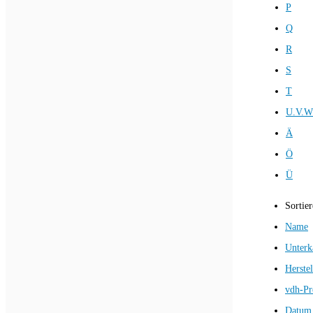
P
Q
R
S
T
U.V.W
Ä
Ö
Ü
Sortie
Name
Unterk
Herstel
vdh-Pr
Datum