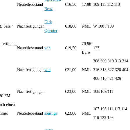
Mercedes-
Neuteilebestand
€
16,50
17,98
109 111 112 113
Benz
Dirk
, Satz 4
Nachfertigungen
€
18,00
NML
W 108 / 109
Quenter
hfertigung
70,96
Neuteilebestand
vdh
€
19,50
123
Euro
308 309 310 313 314
Nachfertigungen
vdh
€
21,00
NML
316 318 327 328 404
406 416 421 426
Nachfertigungen
€
23,00
NML
108/109/111
830 FM
uch einen
107 108 111 113 114
ummer
Neuteilebestand
sonstige
€
23,00
NML
116 123 126