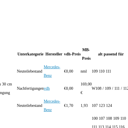
MB-
Unterkategorie
Hersteller
vdh-Preis
alt passend für
Preis
Mercedes-
Neuteilebestand
€
0,00
nml
109 110 111
Benz
n 30 cm
169,00
Nachfertigungen
vdh
€
0,00
W108 / 109 / 111 / 11
ängung
€
Mercedes-
Neuteilebestand
€
1,70
1,93
107 123 124
Benz
100 107 108 109 110
111 113 114 115 116