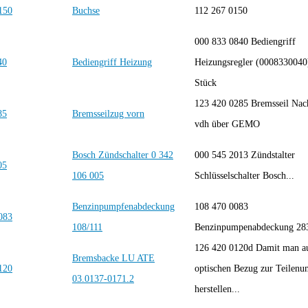
Buchse
112 267 0150
000 833 0840 Bediengriff
Bediengriff Heizung
Heizungsregler (0008330040)
Stück
123 420 0285 Bremsseil Nac
Bremsseilzug vorn
vdh über GEMO
Bosch Zündschalter 0 342
000 545 2013 Zündstalter
106 005
Schlüsselschalter Bosch...
Benzinpumpfenabdeckung
108 470 0083
108/111
Benzinpumpenabdeckung 2
126 420 0120d Damit man a
Bremsbacke LU ATE
optischen Bezug zur Teilen
03.0137-0171.2
herstellen...