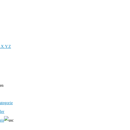
.X.Y.Z
ren
ategorie
ler
eis